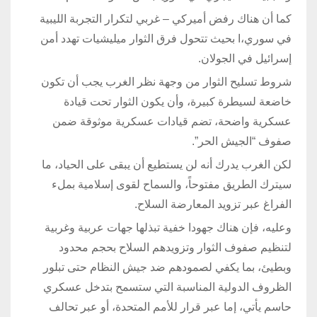
كما أن هناك رفض أميركي – غربي لتكرار التجربة الليبية
في سوري،ا بحيث تتحول فرق الثوار ميليشيات تهدد أمن
إسرائيل في الجولان.
شروط تسليح الثوار من وجهة نظر الغرب يجب أن تكون
خاضعة لسيطرة كبيرة، وأن يكون الثوار تحت قيادة
عسكرية واضحة، تضم قيادات عسكرية موثوقة ضمن
صفوف “الجيش الحر”.
لكن الغرب يدرك أنه لن يستطيع أن يبقى على الحياد، ما
سيترك الطريق مفتوحاً، والسماح لقوى إسلامية بملء
الفراغ عبر تزويد المعارضة السلاح.
وعليه، فإن هناك جهودا خفية تبذلها جهات عربية وغربية
لتنظيم صفوف الثوار وتزويدهم السلاح بحجم محدود
وبطيئ، بما يكفي لصمودهم ضد جيش النظام حتى تبلور
الظروف الدولية المناسبة التي ستسمح بتدخل عسكري
حاسم يأتي، إما عبر قرار للأمم المتحدة، أو عبر تحالف