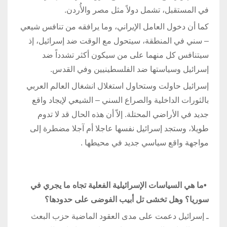
في المستقبل، تشمل دولاً مثل مصر والأُردن.
كما أن دخول العامل الإيراني، وما يرافقه من تنافس شيعي
– سني في المنطقة، سيتحول مع الوقت ضد إسرائيل، إذ
سيتنافس كل منهما على من سيكون أكثر تشدداً ضد
إسرائيل وسياستها ضد الفلسطينيين وفي القدس.
إسرائيل حاولت وستحاول استغلال انشغال العالم العربي
بالثورات الداخلية والصراع السني – الشيعي لإيجاد واقع
جديد في الأراضي المحتلة. إلاّ أن هذه الحال قد لا تدوم
طويلا، وستجد إسرائيل نفسها عاجلا أم آجلا مضطرة إلى
مواجهة واقع سياسي جديد في محيطها
.
•
ما هي السياسات الإسرائيلية الفعلية تجاه ما يجري في
سوريا؟ وهل تخشى تل أبيب الفوضى على حدودها؟
ـ إسرائيل دعمت على مدى العقود الماضية حزب البعث