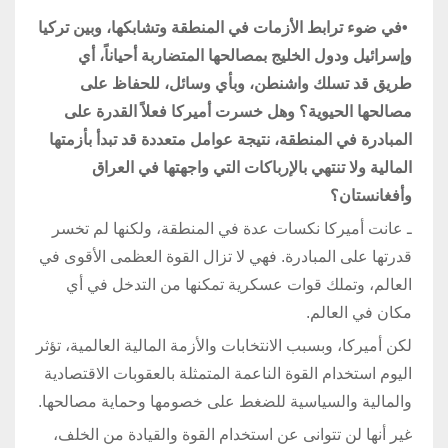
•
في ضوء ترابط الأزمات في المنطقة وتشابكها، وبين تركيا
وإسرائيل ودول الخليج بمصالحها المتضاربة أحياناً، أي
طريق قد تسلك واشنطن، وبأي وسائل، للحفاظ على
مصالحها الحيوية؟ وهل خسرت أميركا فعلاً القدرة على
المبادرة في المنطقة، نتيجة عوامل متعددة قد تبدأ بأزمتها
المالية ولا تنتهي بالإرباكات التي واجهتها في العراق
وأفغانستان؟
ـ عانت أميركا نكسات عدة في المنطقة، ولكنها لم تخسر
قدرتها على المبادرة. فهي لا تزال القوة العظمى الأقوى في
العالم، وتملك قوات عسكرية تمكنها من التدخل في أي
مكان في العالم.
لكن أميركا، وبسبب الانتخابات والأزمة المالية العالمية، تؤثر
اليوم استخدام القوة الناعمة المتمثلة بالعقوبات الاقتصادية
والمالية والسياسية للضغط على خصومها وحماية مصالحها.
غير أنها لن تتوانى عن استخدام القوة والقيادة من الخلف،