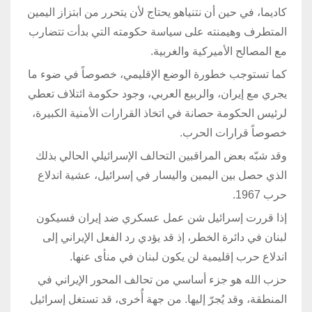
كاديما، في حين أن نتنياهو يحتاج لأن يتحرر من ابتزاز اليمين
المتطرف وهيمنته على سياسة حكومته التي بدأت تتضارب
مع المصالح الأميركية والغربية.
كما تستوجب خطورة الوضع الإقليمي، خصوصاً في ضوء ما
يجري مع إيران، والربيع العربي، وجود حكومة ائتلاف تعطي
لرئيس الحكومة حصانة في اتخاذ القرارات الأمنية الكبيرة،
خصوصاً قرارات الحرب.
وقد شبّه بعض المراقبين التحالف الإسرائيلي الحالي بذلك
الذي حصل بين اليمين واليسار في إسرائيل، عشية اندلاع
حرب 1967.
إذا قررت إسرائيل شن عمل عسكري ضد إيران فسيكون
لبنان في دائرة الخطر، إذ قد يؤدي رد الفعل الإيراني إلى
اندلاع حرب إقليمية لن يكون لبنان في منأى عنها.
حزب الله هو جزء أساسي من تحالف المحور الإيراني في
المنطقة، وقد يُجرّ إليها. من جهة أُخرى، قد تستغل إسرائيل