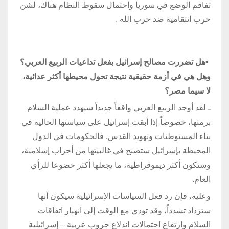
تفاقم الوضع في سوريا واحتمال سقوط النظام هناك، لشن
حرب انتقامية ضد حزب الله
.
•
هل تضررت مصالح إسرائيل بفعل تداعيات الربيع العربي؟
وهل هي في أزمة حقيقية نتيجة تحول محيطها أكثر عدائية،
لا سيما مصر؟
ـ لقد أوجد الربيع العربي واقعاً جديداً سيهدد عملية السلام
برمتها، خصوصاً إذا أبقت إسرائيل على سياستها الحالية في
بناء المستوطنات وتهويد القدس. فالحكومات في الدول
المحيطة بإسرائيل ستصبح في غالبيتها من أحزاب إسلامية،
وستكون أكثر ديموقراطية، ما يجعلها أكثر خضوعا للرأي
العام.
وعليه، فإن رد فعل السياسات الإسرائيلية سيكون أنها
ستزداد تشدداً، وقد تؤدي مع الوقت إلى انهيار اتفاقات
السلام وارتفاع احتمالات اندلاع حروب عربية – إسرائيلية