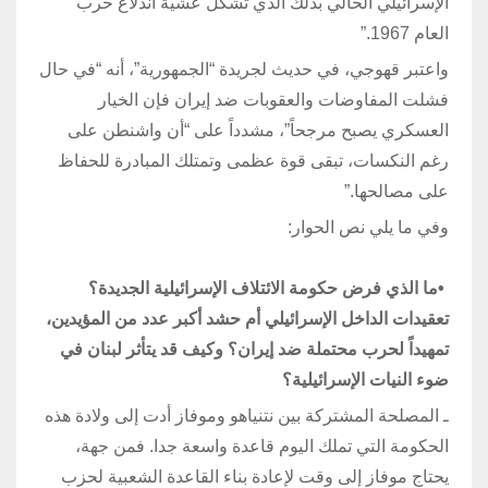
الإسرائيلي الحالي بذلك الذي تشكل عشية اندلاع حرب
العام 1967.”
واعتبر قهوجي، في حديث لجريدة “الجمهورية”، أنه “في حال
فشلت المفاوضات والعقوبات ضد إيران فإن الخيار
العسكري يصبح مرجحاً”، مشدداً على “أن واشنطن على
رغم النكسات، تبقى قوة عظمى وتمتلك المبادرة للحفاظ
على مصالحها.”
وفي ما يلي نص الحوار:
•
ما الذي فرض حكومة الائتلاف الإسرائيلية الجديدة؟
تعقيدات الداخل الإسرائيلي أم حشد أكبر عدد من المؤيدين،
تمهيداً لحرب محتملة ضد إيران؟ وكيف قد يتأثر لبنان في
ضوء النيات الإسرائيلية؟
ـ المصلحة المشتركة بين نتنياهو وموفاز أدت إلى ولادة هذه
الحكومة التي تملك اليوم قاعدة واسعة جدا. فمن جهة،
يحتاج موفاز إلى وقت لإعادة بناء القاعدة الشعبية لحزب