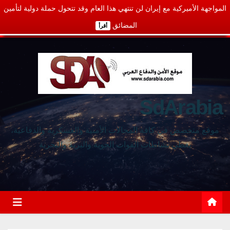
المواجهة الأميركية مع إيران لن تنتهي هذا العام وقد تتحول حملة دولية لتأمين
المضائق
أقرأ
SdArabia
موقع متخصص في كافة المجالات الأمنية والعسكرية والدفاعية،
يغطي نشاطات القوات الجوية والبرية والبحرية