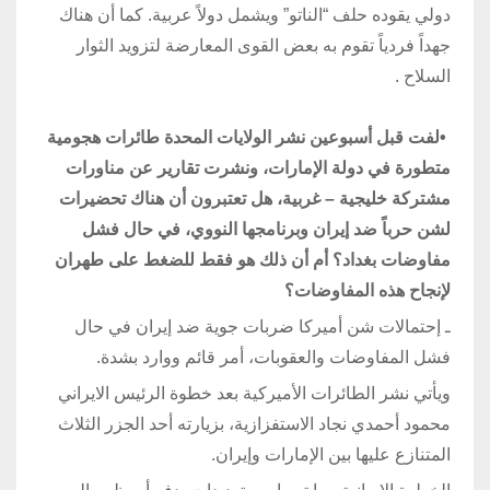
دولي يقوده حلف “الناتو” ويشمل دولاً عربية. كما أن هناك
جهداً فردياً تقوم به بعض القوى المعارضة لتزويد الثوار
السلاح
.
•
لفت قبل أسبوعين نشر الولايات المحدة طائرات هجومية
متطورة في دولة الإمارات، ونشرت تقارير عن مناورات
مشتركة خليجية – غربية، هل تعتبرون أن هناك تحضيرات
لشن حرباً ضد إيران وبرنامجها النووي، في حال فشل
مفاوضات بغداد؟ أم أن ذلك هو فقط للضغط على طهران
لإنجاح هذه المفاوضات؟
ـ إحتمالات شن أميركا ضربات جوية ضد إيران في حال
فشل المفاوضات والعقوبات، أمر قائم ووارد بشدة.
ويأتي نشر الطائرات الأميركية بعد خطوة الرئيس الايراني
محمود أحمدي نجاد الاستفزازية، بزيارته أحد الجزر الثلاث
المتنازع عليها بين الإمارات وإيران.