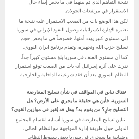
نتيجة التفاهم الذي تم بينهما في ما يخص إبقاء حال
الاستقرار في مرتفعات الجولان.
لكن هذا الوضع بات من الصعب الاستمرار عليه نتيجة ما
تعتبره الإدارة الاسرائيلية وصول النفوذ الإيراني في سوريا
إلى مستوى كبير يهدد أمنها، خصوصاً في ما يخص حجم
تسليح حزب الله وتجهيزه، وتقدم برنامج ايران النووي.
كما أن مستوى العنف في سوريا بلغ مستوى كبيراً جداً،
تدرك على أثره إسرائيل أنه بات من الصعب توقع استمرار
النظام السوري بعد أن فقد شرعيته الداخلية والخارجية
.
•
هناك تباين في المواقف في شأن تسليح المعارضة
السورية، فأين هي حقيقة ما يجري على الأرض؟ هل
التسليح جارٍ؟ من يقوم به؟ وهل قد يُغير في موازين القوى؟
ـ تباين تسليح المعارضة في سوريا أسبابه انقسام المجتمع
الدولي حول طريقة إدارة المواجهة مع النظام الحالي،
وضبابية ما سيجري في سوريا بعض سقوط النظام.