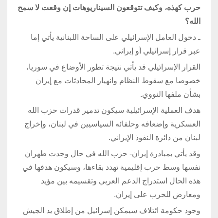
حرب كهذه، وكيف تتوقعون السيناريوهات إن وقعت لا سمح
الله؟
ـ دخول العامل الإسرائيلي على الساحة اللبنانية يأتي إما
عبر قرار إسرائيلي أو إيراني.
القرار الإسرائيلي قد يأتي نتيجة تطور الأوضاع في سوريا،
خصوصا مع سقوط النظام وانهيار المحادثات مع إيران
بشأن ملفها النووي.
هدف العملية الإسرائيلية سيكون تدمير قدرات حزب الله
العسكرية وإضعافه وحلفائه السياسيين في لبنان، وإخراج
لبنان من دائرة النفوذ الإيراني.
وقد يأتي بمبادرة إيران- حزب الله في حال وجدت طهران
نفسها وسط حرب إقليمية تهدد بقاءها، وسيكون هدفها في
هذه الحال استدراج الدعم العربي وتقسيمه بين مؤيد
ومعارض للحرب على إيران.
وجود حكومة ائتلاف سيمكن إسرائيل من إطلاق يد الجيش