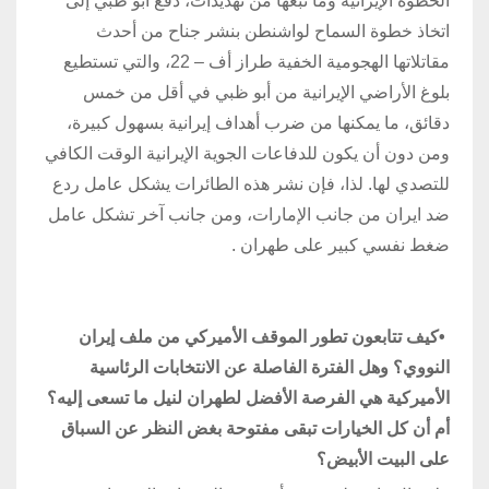
الخطوة الإيرانية وما تبعها من تهديدات، دفع أبو ظبي إلى
اتخاذ خطوة السماح لواشنطن بنشر جناح من أحدث
مقاتلاتها الهجومية الخفية طراز أف – 22، والتي تستطيع
بلوغ الأراضي الإيرانية من أبو ظبي في أقل من خمس
دقائق، ما يمكنها من ضرب أهداف إيرانية بسهول كبيرة،
ومن دون أن يكون للدفاعات الجوية الإيرانية الوقت الكافي
للتصدي لها. لذا، فإن نشر هذه الطائرات يشكل عامل ردع
ضد ايران من جانب الإمارات، ومن جانب آخر تشكل عامل
ضغط نفسي كبير على طهران
.
•
كيف تتابعون تطور الموقف الأميركي من ملف إيران
النووي؟ وهل الفترة الفاصلة عن الانتخابات الرئاسية
الأميركية هي الفرصة الأفضل لطهران لنيل ما تسعى إليه؟
أم أن كل الخيارات تبقى مفتوحة بغض النظر عن السباق
على البيت الأبيض؟