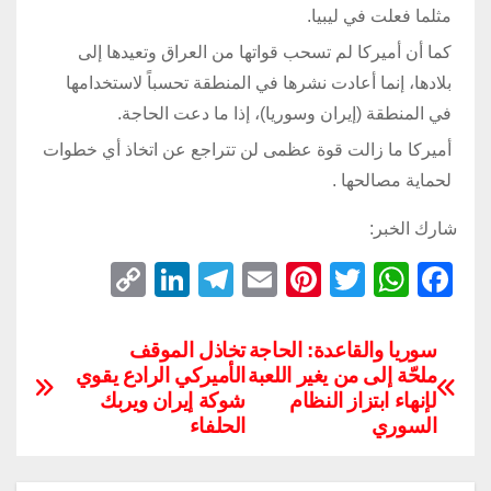
مثلما فعلت في ليبيا.
كما أن أميركا لم تسحب قواتها من العراق وتعيدها إلى
بلادها، إنما أعادت نشرها في المنطقة تحسباً لاستخدامها
في المنطقة (إيران وسوريا)، إذا ما دعت الحاجة.
أميركا ما زالت قوة عظمى لن تتراجع عن اتخاذ أي خطوات
لحماية مصالحها
.
شارك الخبر:
C
Li
T
E
Pi
T
W
F
o
n
el
m
nt
wi
h
a
p
k
e
ail
er
tt
at
c
سوريا والقاعدة: الحاجة
تخاذل الموقف
ملحّة إلى من يغير اللعبة
الأميركي الرادع يقوي
y
e
gr
e
er
s
e
لإنهاء ابتزاز النظام
شوكة إيران ويربك
Li
dI
a
st
A
b
السوري
الحلفاء
n
n
m
p
o
k
p
o