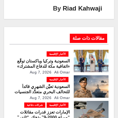
k
By
Riad Kahwaji
مقالات ذات صلة
الأخبار الإقليمية
السعودية وتركيا وباكستان توقّع
«اتفاقية مكة للدفاع المشترك»
Aug 7, 2026
Ali Omar
الأخبار الإقليمية
السعودية تعيِّن الشهري قائداً
للتحالف البحري متعدِّد الجنسيات
Aug 7, 2026
Ali Omar
الأخبار الإقليمية
شركات دفاعية
الإمارات تعزز قدرات مقاتلات
“ميراج 2000-9” بذخائر “ثاندر”