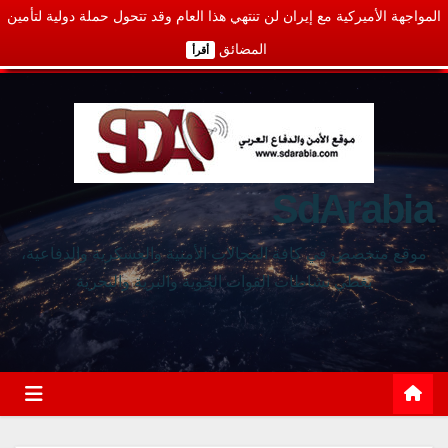
المواجهة الأميركية مع إيران لن تنتهي هذا العام وقد تتحول حملة دولية لتأمين
المضائق
أقرأ
SdArabia
موقع متخصص في كافة المجالات الأمنية والعسكرية والدفاعية،
يغطي نشاطات القوات الجوية والبرية والبحرية