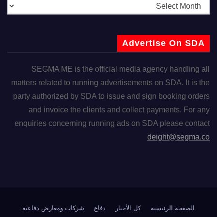
Advertise On SDA
SEGMA ME is the official media agency handling all
matters related to running advertisements on SDA. It is the
party authorized by SDA to issue and sign booking orders
and invoice the clients and collect payments. For any
enquiries concerning running ads on SDA please contact
deight@segma.co
الصفحة الرئيسية
كل الأخبار
دفاع
شركات ومعارض دفاعية