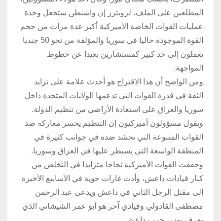
المطلعين على الملف، لرويترز إن واشنطن ستجعل وحدة
عمليات القوات الخاصة الأميركية أكبر عدة مرات من حجم
القوة الموجودة حاليا في سوريا والمؤلفة من نحو 50 جنديا
يعملون إلى حد كبير كمستشارين بعيدا عن خطوط
المواجهة.
ومن الواضح أن هذا الاقتراح هو أحدث علامة على تزايد
الثقة في قدرة القوات التي تدعمها الولايات المتحدة داخل
سوريا والعراق على استعادة الأراضي من تنظيم الدولة.
ويقول مسؤولون أميركيون إن التنظيم يخسر معاركه ضد
القوات المتنوعة التي تحشد ضده في جوانب كثيرة في
المنطقة الواسعة التي يسيطر عليها في العراق وسوريا.
وحققت القوات الأميركية نجاحا متزايدا في التخلص من
كبار قيادات داعش، وأدت غارات جوية في الأسابيع الأخيرة
إلى مقتل الرجل الثاني في داعش ويدعى عبد الرحمن
مصطفى القادولي وقيادي آخر هو أبو عمر الشيشاني الذي
يعرف بوزير حرب داعش.