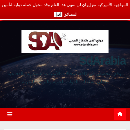
المواجهة الأميركية مع إيران لن تنتهي هذا العام وقد تتحول حملة دولية لتأمين
المضائق
أقرأ
SdArabia
موقع متخصص في كافة المجالات الأمنية والعسكرية والدفاعية،
يغطي نشاطات القوات الجوية والبرية والبحرية