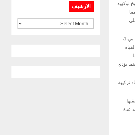
خ لوكهيد
الارشيف
ما
لى
يمكن تشغيل هذه الحواضن ضمن عدة منصات، بما في ذلك القوات الجوية الأميركية وطائرات إف-2، إف-15، إف-16، إف-18، إيه-10، بي-1،
ية بالقیام
ا
نما یؤدي
ماد تركیبة
قبها
ضن جميع الأسلحة الموجهة بالليزر أو الموجهة بتقنية نظام التموضع العالمي (GPS) ضد عدة