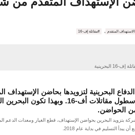
ستهداف المتقدم من شركة eed Martin
,
لاستهداف المتقدم
#مقاتلة إف-16
لة إف-16 البحرينية
لدفاع البحرينية لتزويدها بحاضن الإستهداف ال
من طراز Sniper ATP ليتم دمجه على أسطول مقاتلات أف-16. وبهذا تكون 
22,4 مليون دولار، ستقوم الشركة بتزويد البحرين بحواضن الإستهداف، قطع الغيار ومعدات الدعم 
 يبدأ التسليم في بداية عام 2018.