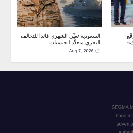
ّع
السعودية تعيِّن الشهري قائداً للتحالف
ك»
البحري متعدِّد الجنسيات
Aug 7, 2026
SEGMA ME 
handling
advertis
author