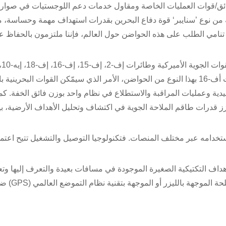
حرائق/قوات العمليات الخاصة ومقاول خدمات دعم اللوجستيات في صواري
من نوع ’سنايبر‘ قوة دفاع البحرين بقدرات استهداف مهمة وحساسة، م
نامي الطلب على هذه الحواضن حول العالم، فإننا ملتزمون بالحفاظ ع
بي-52، وطائرات التايفون الدولية. من هنا، سیتم تزوید مقاتلات أف-16 بهذا النوع من الحواضن، الأمر الذي سیمّكن القوات البحرين
لیدیة وعملیات المراقبة والاستطلاع في نظام واحد بوزن فائق الخفة. كم
 قدرات طاقم الملاحة الجویة في اكتشاف وتحلیل الأهداف الأرضیة، بی
وات الجویة المتحالفة باستخدامه عبر مختلف المنصات. فتكنولوجیا التوصیل والتشغیل تتیح اعت
هداف التكتيكية الصغيرة الموجودة في مسافات بعيدة والتعرف إليها وتع
أوتوماتيكياً ورصدها بالليزر. كما تدعم هذه الحوا