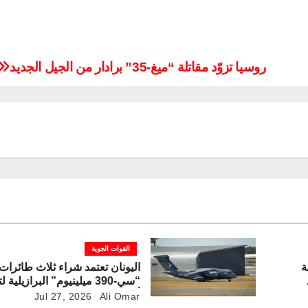
روسيا تزوّد مقاتلة “ميغ-35” برادار من الجيل الجديد
القوات الجوية
ة
اليونان تعتمد شراء ثلاث طائرات
“سي-390 ميلينيوم” البرازيلية
تي
أسطول النقل العسكري
Jul 27, 2026
Ali Omar