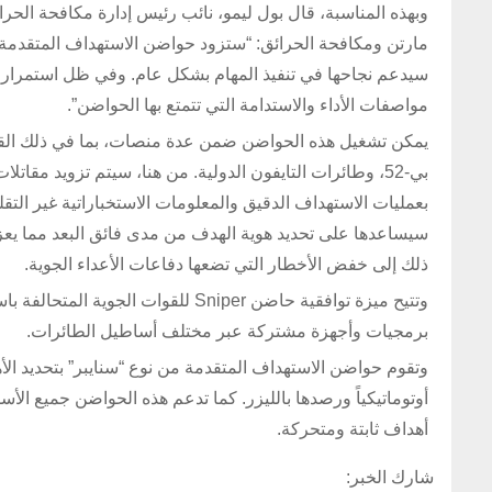
وبهذه المناسبة، قال بول ليمو، نائب رئيس إدارة مكافحة ال
مارتن ومكافحة الحرائق: “ستزود حواضن الاستهداف المتقدمة 
سيدعم نجاحها في تنفيذ المهام بشكل عام. وفي ظل استمرار ت
مواصفات الأداء والاستدامة التي تتمتع بها الحواضن”.
بعملیات الاستهداف الدقیق والمعلومات الاستخباراتیة غیر التق
سیساعدها على تحدید هویة الهدف من مدى فائق البعد مما یعزز
ذلك إلى خفض الأخطار التي تضعها دفاعات الأعداء الجویة.
وتتیح میزة توافقیة حاضن Sniper للق
برمجیات وأجهزة مشتركة عبر مختلف أساطیل الطائرات.
وتقوم حواضن الاستهداف المتقدمة من نوع “سنايبر” بتحديد الأ
أهداف ثابتة ومتحركة.
شارك الخبر: