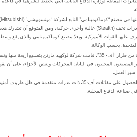
F) قبل تسليم اثنتين من الطائرات المقاتلة لوزارة الدفاع اليابانية التي تخطط لنشرهما في قاعد
.
وبحسب الوكالة، ذكرت أن الطائرة المقاتلة التي رُفع الستار عنها في مصنع “كوم
للصناعات الثقيلة المحدودة في محافظة ايتشي، وهي تتميز بقدرات تخف (Stealth) عالية وأخرى حركية، ومن المتوقع أن تشارك هذه
نشطة المراقبة مع طائرات “أف – 35” التي تشرف عليها القوات الأميركية. ويعدّ مصنع كوماكيمينامي والذى يقع و
لمتحدة، بحسب الوكالة.
وتعتزم قوات الدفاع الذاتي الجوية شراء ما مجموعه 42 مقاتلة من طراز “أف- 35″، قامت شركة لوكهيد مارتن بتصنيع أربع
لنسبة للـ 38 مقاتلة المتبقية، سيوفر المصنعون المحليون في اليابان المحركات وبعض الأجزاء، على أ
 سير العمل.
وقال كينجي واكامييا نائب وزير الدفاع الياباني إنه من المهم “الحصول على مقاتلات أف-35 ذات قدرات متقدمة في ظ
في صناعة الدفاع المحلية.