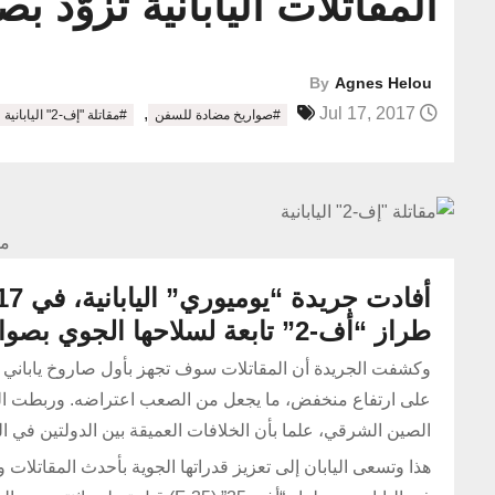
المقاتلات اليابانية تزوّد
By
Agnes Helou
,
Jul 17, 2017
#صواريخ مضادة للسفن
#مقاتلة "إف-2" اليابانية
مقا
طراز “أف-2” تابعة لسلاحها الجوي بصواريخ متطورة مضادة للسفن، اعتباراً من العام 2018.
وكشفت الجريدة أن المقاتلات سوف تجهز بأول صاروخ ياباني 
على ارتفاع منخفض، ما يجعل من الصعب اعتراضه. وربطت الصح
الصين الشرقي، علما بأن الخلافات العميقة بين الدولتين في ال