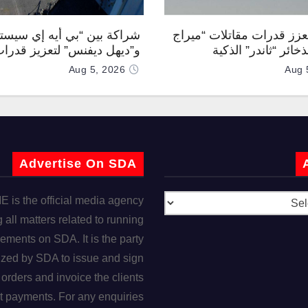
تعزز قدرات مقاتلات “ميراج
شراكة بين “بي أيه إي سيست
200” بذخائر “ثاندر” الذكية
و”ديهل ديفنس” لتعزيز قدرات
ليًا
البحري “Mk 45” بذخائر مو
Aug 5, 2026
Aug 
وصواريخ “IRIS-T”
Advertise On SDA
is the official media agency
 all matters related to running
ements on SDA. It is the party
ized by SDA to issue and sign
orders and invoice the clients
t payments. For any enquiries