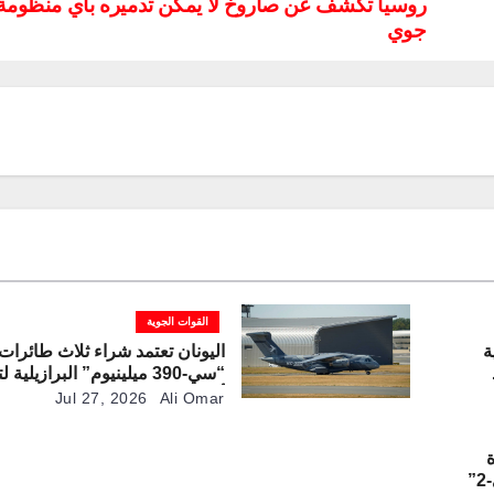
روسيا تكشف عن صاروخ لا يمكن تدميره بأي منظومة 
جوي
القوات الجوية
ة
اليونان تعتمد شراء ثلاث طائرات
“سي-390 ميلينيوم” البرازيلية
تي
أسطول النقل العسكري
Jul 27, 2026
Ali Omar
ة
”