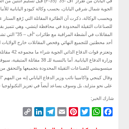
في اليابان من طراز “أف -35” (-35
الجوية شمال شرقي اليابان، بحسب وكالة كيودو اليابانية للأنباء
المقاتلات في أ
أحد محطتين للتجميع النهائي وفحص المقاتلات خارج الولايات ا
وزارة الدفاع اليابانية. أما با
ميتسوبيشي للصناعات الثقيلة المحدودة بتجميعها والتحقق من
على نحو متزايد، بل وسوف يساعد أيضاً في تعزيز التكنولوجيا 
شارك الخبر:
C
Li
T
E
Pi
T
W
F
o
n
el
m
nt
wi
h
a