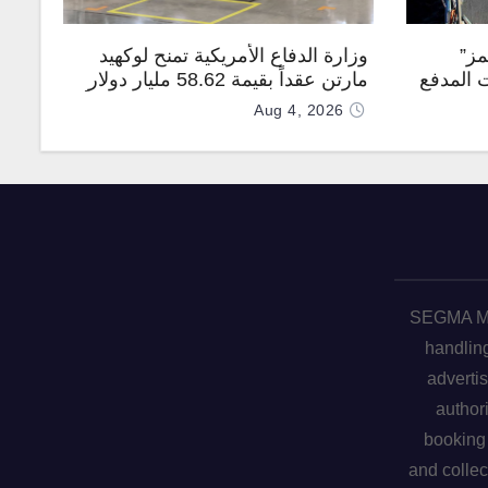
مز”
وزارة الدفاع الأمريكية تمنح لوكهيد
 المدفع
مارتن عقداً بقيمة 58.62 مليار دولار
جهة
لإنتاج صواريخ PAC-3 المطوّرة دعماً
Aug 4, 2026
لـ “ترسانة الحرية”
SEGMA ME 
handling
advertis
author
booking 
and collec