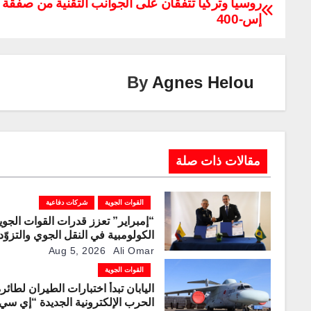
p
k
e
ail
er
tt
at
c
روسيا وتركيا تتفقان على الجوانب التقنية من صفقة
إس-400
y
e
gr
e
er
s
e
Li
dI
a
st
A
b
n
n
m
p
o
By
Agnes Helou
k
p
o
k
مقالات ذات صلة
القوات الجوية
شركات دفاعية
“إمبراير” تعزز قدرات القوات الجوي
الكولومبية في النقل الجوي والتزوّد
بالوقود جوًا من خلال تزويدها بطائر
Aug 5, 2026
Ali Omar
“كيه سي-390 ميلينيوم”
القوات الجوية
اليابان تبدأ اختبارات الطيران لطائر
الحرب الإلكترونية الجديدة “إي سي-2