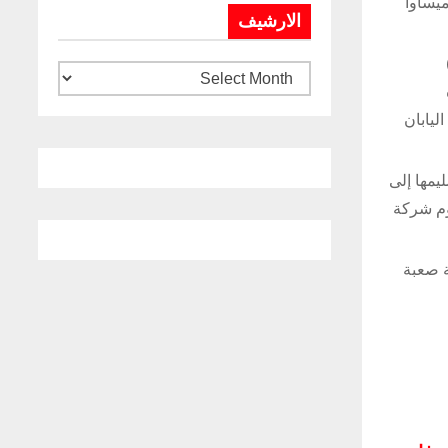
ة ميساوا
الارشيف
اكيمينامي” التابع لشركة “ميتسوبيشي” (Mitsubishi)
سط اليابان
ة منها وتسليمها إلى
ن تقوم شركة
ل ظروف أمنية صعبة