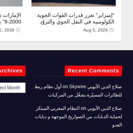
“إمبراير” تعزز قدرات القوات الجوية
الإمارات 
الكولومبية في النقل الجوي والتزوّد
0-9
بالوقود جوًا من خلال تزويدها بطائرتي
المطورة مح
5, 2026
Aug 5, 2026
“كيه سي-390 ميلينيوم”
Archives
Recent Comments
صلاح الدين الأيوبي
on
Skywire أول نظام ربط
للطائرات المسيّرة يشغّل من المركبات
صلاح الدين الأيوبي
on
النظام المغربي المبتكر
لحماية الدبابات من الصواريخ الموجهة و دبابات
العدو