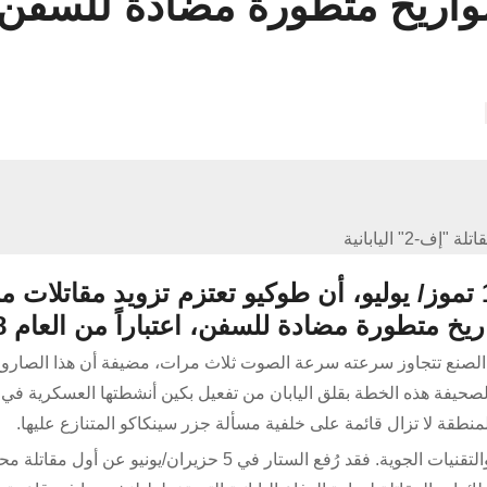
 بصواريخ متطورة مضادة للسفن
تلة "إف-2" اليابانية
أفادت جريدة “يوميوري” اليابانية، في 17 تموز/ يوليو، أن طوكيو تعتزم تزويد مقاتلات
الصنع تتجاوز سرعته سرعة الصوت ثلاث مرات، مضيفة أن هذا الصارو
يفة هذه الخطة بقلق اليابان من تفعيل بكين أنشطتها العسكرية في 
منطقة لا تزال قائمة على خلفية مسألة جزر سينكاكو المتنازع عليها.
هذا وتسعى اليابان إلى تعزيز قدراتها الجوية بأحدث المقاتلات والتقنيات الجوية. فقد رُفع الستار في 5 حزيران/