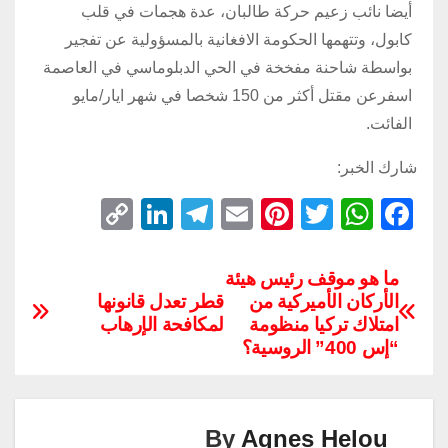
أيضا نائب زعيم حركة طالبان، عدة هجمات في قلب
كابول، وتتهمها الحكومة الافغانية بالمسؤولية عن تفجير
بواسطة شاحنة مفخخة في الحي الدبلوماسي في العاصمة
اسفرعن مقتل أكثر من 150 شخصا في شهر ايار/مايو
الفائت.
شارك الخبر:
C
Li
T
E
Pi
T
W
F
o
n
el
m
nt
wi
h
a
p
k
e
ail
er
tt
at
c
ما هو موقف رئيس هيئة
الأركان الأميركية من
قطر تعدل قانونها
y
e
gr
e
er
s
e
امتلاك تركيا منظومة
لمكافحة الإرهاب
Li
dI
a
st
A
b
“إس 400” الروسية؟
n
n
m
p
o
k
p
o
k
By
Agnes Helou