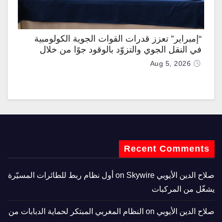
“إمبراير” تعزز قدرات القوات الجوية الكولومبية
في النقل الجوي والتزوّد بالوقود جوًا من خلال
تزويدها بطائرتي “كيه سي-390 ميلينيوم”
Aug 5, 2026
Recent Comments
صلاح الدين الأيوبي
on
Skywire أول نظام ربط للطائرات المسيّرة
يشغّل من المركبات
صلاح الدين الأيوبي
on
النظام المغربي المبتكر لحماية الدبابات من