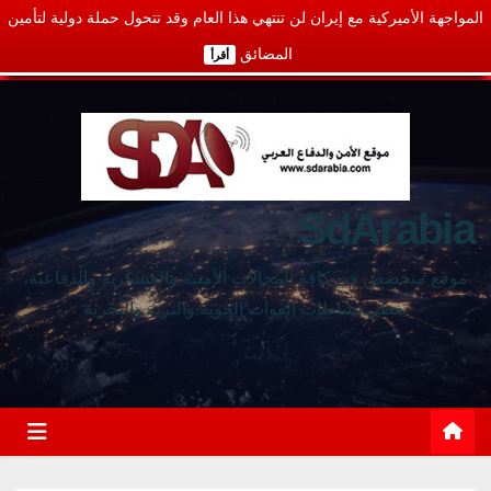
المواجهة الأميركية مع إيران لن تنتهي هذا العام وقد تتحول حملة دولية لتأمين
المضائق
أقرأ
SdArabia
موقع متخصص في كافة المجالات الأمنية والعسكرية والدفاعية،
يغطي نشاطات القوات الجوية والبرية والبحرية