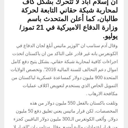
أن إسلام آباد لا تتحرك بشكل كاف
لمحاربة شبكة حقاني التابعة لحركة
طالبان، كما أعلن المتحدث باسم
وزارة الدفاع الاميركية في 21 تموز/
يوليو.
وقال آدم ستامب ان “الوزير ماتيس أبلغ لجان الدفاع في
الكونغرس بانه غير قادر على التاكد من ان باكستان اتخذت
اجراءات كافية لمحاربة شبكة حقاني، بشكل يتيح دفع كامل
اموال دعم التحالف للسنة المالية 2016”. وتخصص الولايات
المتحدة 900 مليون دولار كمساعدة عسكرية لباكستان من
التمويل الخاص الذي يستخدم لتعويض اكلاف عمليات
مكافحة الارهاب .
وتلقت باكستان بالفعل 550 مليون دولار من هذه
المخصصات، لكن قرار ماتيس يعني تعليق دفع 50 مليون
دولار. وألغى الكونغرس الـ300 مليون دولار الباقيين كجزء
من قرار اعتمادات مالية أوسع. وقال ستامب إن “القرار لا