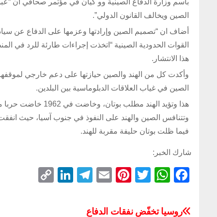
باسم وزارة الدفاع الصينية وو كيان في مؤتمر صحافي ان “عبور
الصين ويخالف القانون الدولي”.
أضاف ان “تصميم الصين وإرادتها وعزمها على الدفاع عن سيادتها
القوات الحدودية الصينية “اتخذت إجراءات طارئة للرد في المن
هذا الانتشار.
وأكدت كل من الهند والصين حيازتها على دعم خارجي لموقفها في
الصين في غياب العلاقات الدبلوماسية بين البلدين.
هذا وتؤيد الهند مطل
وتتنافس الصين والهند على النفوذ في جنوب آسيا، حيث انفقت ب
فيما ظلت بوتان حليفة مقربة للهند.
شارك الخبر:
C
Li
T
E
Pi
T
W
F
o
n
el
m
nt
wi
h
a
p
k
e
ail
er
tt
at
c
روسيا تخفّض نفقات الدفاع