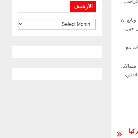
لأراضي
الارشيف
وتابع ان
يل حول
ات مع
ل هيمالايا.
غلادش،
كيا