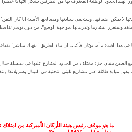
 الهند الحدود الوطنية المعترف بها من الطرفين يشكل انتهاكا خطيرا 
 لا يمكن اضعافها، وستحمي سيادتها ومصالحها الأمنية أيا كان الثمن”. 
طقة وستعزز انتشارها وتدريباتها بمواجهة الوضع”، من دون توفير تفاص
 هذا الخلاف. أما بوتان فأكدت ان بناء الطريق “انتهاك مباشر” لاتفاق
ب بوتان، وخاضت في 1962 خاضت حربا مع الصين بشأن جزء مختلف من الحدود المتنازع عليها في سلسلة جبا
كين مبالغ طائلة على مشاريع للبنى التحتية في النيبال وسريلانكا وبن
ما هو موقف رئيس هيئة الأركان الأميركية من امتلاك تر