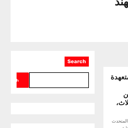
ند
Search
 متعهدة
Search
ن
لاث،
 المتحدث