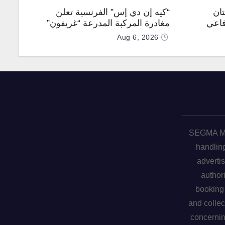
تان
“كيه إن دي إس” الفرنسية تعلن
فاعي
مغادرة المركبة المدرعة “غريفون”
رقم 1000 لخط الإنتاج
Aug 6, 2026
SEGMA ME 
handling
advertis
author
booking 
and collec
concerni