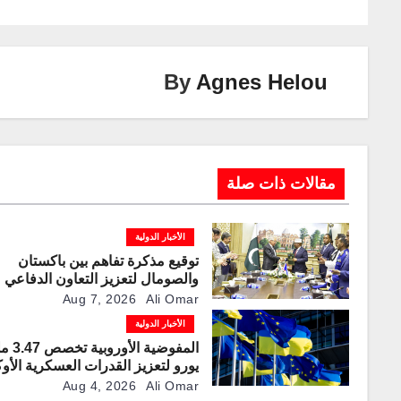
y
e
gr
e
er
s
e
Li
dI
a
st
A
b
n
n
m
p
o
By
Agnes Helou
k
p
o
k
مقالات ذات صلة
الأخبار الدولية
توقيع مذكرة تفاهم بين باكستان
والصومال لتعزيز التعاون الدفاعي
Aug 7, 2026
Ali Omar
الأخبار الدولية
المفوضية ا
يورو لتعزيز القدرات العسكرية الأوك
Aug 4, 2026
Ali Omar