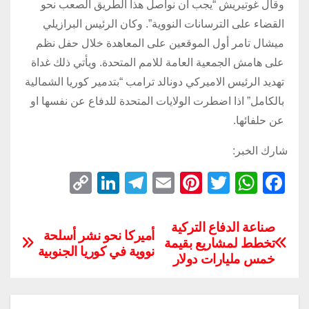
وقال غوتيريش “يجب ان نواصل هذا الطريق الصعب نحو
القضاء على الترسانات النووية”. وكان الرئيس البرازيلي
ميشال تامر أول الموقعين على المعاهدة خلال حفل نظم
على هامش الجمعية العامة للامم المتحدة. ويأتي ذلك غداة
تهديد الرئيس الاميركي دونالد ترامب “بتدمير كوريا الشمالية
بالكامل” اذا اضطرت الولايات المتحدة للدفاع عن نفسها او
عن حلفائها.
شارك الخبر:
C
Li
T
E
Pi
T
W
F
o
n
el
m
nt
wi
h
a
p
k
e
ail
er
tt
at
c
صناعة الدفاع التركية
أميركا نحو نشر أسلحة
تخطط لمشاريع بقيمة
y
e
gr
e
er
s
e
نووية في كوريا الجنوبية
خمس مليارات دولار
Li
dI
a
st
A
b
n
n
m
p
o