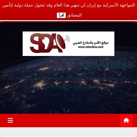
المواجهة الأميركية مع إيران لن تنتهي هذا العام وقد تتحول حملة دولية لتأمين
المضائق
أقرأ
SdArabia
موقع متخصص في كافة المجالات الأمنية والعسكرية والدفاعية،
يغطي نشاطات القوات الجوية والبرية والبحرية