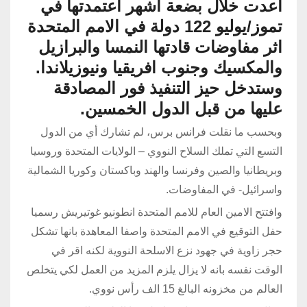
أعدت خلال بضعة أشهر اعتمدتها في
تموز/يوليو 122 دولة في الامم المتحدة
اثر مفاوضات قادتها النمسا والبرازيل
والمكسيك وجنوب افريقيا ونيوزيلاندا.
وستدخل حيز التنفيذ فور المصادقة
عليها من قبل الدول الخمسين.
وبحسب ما نقلت فرانس برس، لم تشارك أي من الدول
التسع التي تملك السلاح النووي – الولايات المتحدة وروسيا
وبريطانيا والصين وفرنسا والهند وباكستان وكوريا الشمالية
واسرائيل- في المفاوضات.
وافتتح الامين العام للامم المتحدة انطونيو غوتيريش رسميا
حفل التوقيع في الامم المتحدة واصفا المعاهدة بانها تشكل
حجر زاوية في جهود نزع الاسلحة النووية لكنه اقر في
الوقت نفسه بانه لا يزال يلزم المزيد من العمل لكي يتخلص
العالم من مخزونه البالغ 15 الف رأس نووي.