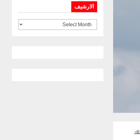
الارشيف
لك