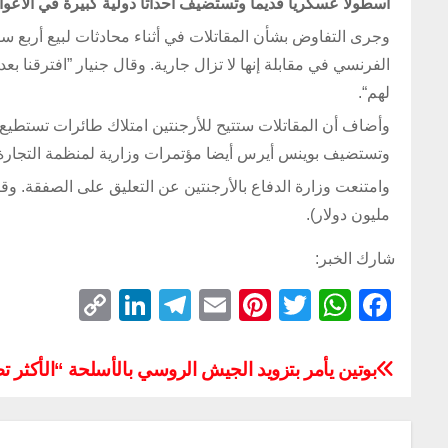
أسطولا عسكريا قديما وتستضيف أحداثا دولية كبيرة في الأعوام المقبلة، بحس
وجرى التفاوض بشأن المقاتلات في أثناء محادثات لبيع أربع 
الفرنسي في مقابلة إنها لا تزال جارية. وقال جنيار ”افترقنا
لهم“.
وأضاف أن المقاتلات ستتيح للأرجنتين امتلاك طائرات تستطيع 
وتستضيف بوينس أيرس أيضا مؤتمرات وزارية لمنظمة التجارة الع
مليون دولار).
شارك الخبر:
C
Li
T
E
Pi
T
W
F
o
n
el
m
nt
wi
h
a
p
k
e
ail
er
tt
at
c
بوتين يأمر بتزويد الجيش الروسي بالأسلحة “الأكثر ت
y
e
gr
e
er
s
e
Li
dI
a
st
A
b