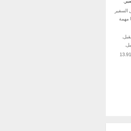
 السفير
 مهمة
قبل.
بل.
نعت وزارة الدفاع بالأرجنتين عن التعليق على الصفقة. وقالت وسائل إعلام إن صفقة كهذه قد تبلغ قيمتها حوالي 12 مليون يورو (13.91