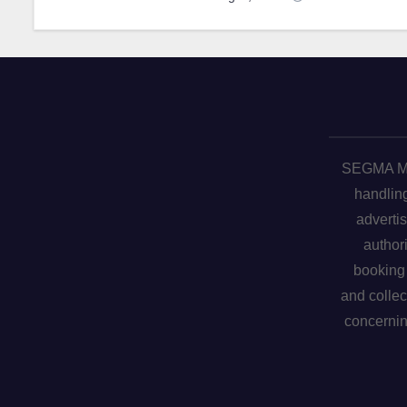
SEGMA ME 
handling
advertis
author
booking 
and collec
concerni