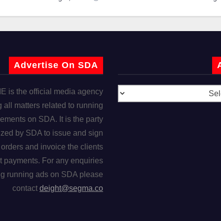
Advertise On SDA
is the official media agency
 all matters related to running
ements on SDA. It is the party
ized by SDA to issue and sign
orders and invoice the clients
t payments. For any enquiries
ng running ads on SDA please
contact
deight@segma.co