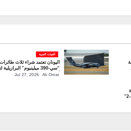
القوات الجوية
ة
اليونان تعتمد شراء ثلاث طائرات
“سي-390 ميلينيوم” البرازيلية
تي
أسطول النقل العسكري
Jul 27, 2026
Ali Omar
ة
”