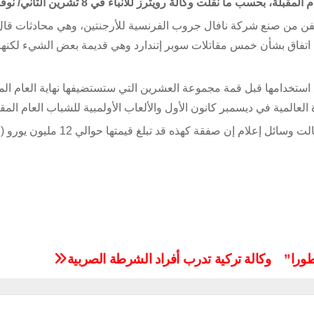
ب ما نقلت وكالة رويترز للأنباء في 8 تشرين الثاني/ نوفمبر.
سفن من صنع شركة نافال جروب الفرنسية للأرجنتين، وهي محادثات قال
 بعد اتفاق بشأن خمس مقاتلات سوبر إتندارد وهي قديمة بعض الشيء لكنها
استخدامها قبل قمة مجموعة العشرين التي ستستضيفها نهاية العام الم
المية في ديسمبر كانون الأول والألعاب الأولمبية للشباب العام المق
وامت
طورا”
وكالة تركية تدرب أفراد الشرطة الصربية