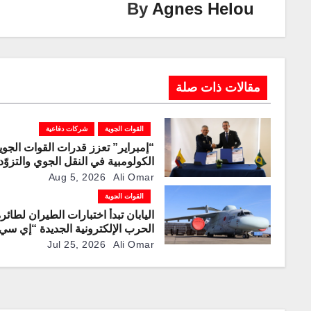
n
n
m
By
Agnes Helou
p
o
k
p
o
k
مقالات ذات صلة
القوات الجوية
شركات دفاعية
“إمبراير” تعزز قدرات القوات الجوي
الكولومبية في النقل الجوي والتزوّد
بالوقود جوًا من خلال تزويدها بطائر
Aug 5, 2026
Ali Omar
“كيه سي-390 ميلينيوم”
القوات الجوية
اليابان تبدأ اختبارات الطيران لطائر
الحرب الإلكترونية الجديدة “إي سي-2
Jul 25, 2026
Ali Omar