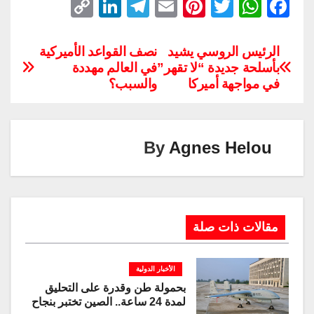
C
Li
T
E
Pi
T
W
F
o
n
el
m
nt
wi
h
a
p
k
e
ail
er
tt
at
c
الرئيس الروسي يشيد
نصف القواعد الأميركية
بأسلحة جديدة “لا تقهر”
في العالم مهددة
y
e
gr
e
er
s
e
في مواجهة أميركا
والسبب؟
Li
dI
a
st
A
b
n
n
m
p
o
k
p
o
By
Agnes Helou
k
مقالات ذات صلة
الأخبار الدولية
بحمولة طن وقدرة على التحليق
لمدة 24 ساعة.. الصين تختبر بنجاح