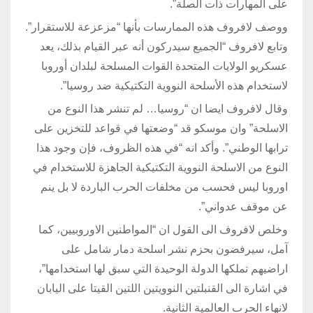
على المهارات ذات الصلة”.
ووصف لافروف هذه الممارسات بأنها “مزعزعة للاستقرار”.
وتابع لافروف “الجميع سيدركون أنه عبر القيام بذلك، يعد
عسكريو الولايات المتحدة القوات المسلحة لبلدان أوروبا
لاستخدام هذه الأسلحة النووية التكتيكية ضد روسيا”.
وقال لافروف ايضا ان “روسيا… لم تنشر هذا النوع من
الاسلحة” وان موسكو قد “وضعتها في قواعد للتخزين على
ترابها الوطني”. وأكد انه “في هذه الظروف، فإن وجود هذا
النوع من الاسلحة النووية التكتيكية الجاهزة للاستخدام في
اوروبا ليس فحسب من مخلفات الحرب الباردة لا بل ينم
عن موقف عدواني”.
وخلص لافروف الى القول ان “المواطنين الاوروبيين، كما
آمل، سيرفضون بحزم نشر اسلحة دمار شامل على
اراضيهم تملكها الدولة الوحيدة التي سبق لها استخدامها”،
في اشارة الى القنبلتين النوويتين اللتين القيتا على اليابان
لانهاء الحرب العالمية الثانية.