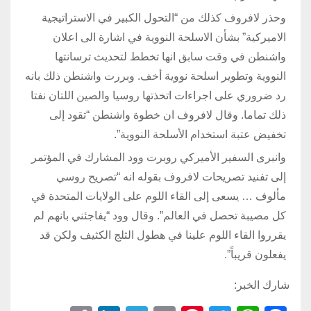
وحذر لافروف كذلك من “التحول الكبير في الاستراتيجية
الاميركية” بشأن الاسلحة النووية في اشارة الى اعلان
واشنطن في وقت سابق انها تخطط لتحديث ترسانتها
النووية وتطوير اسلحة نووية أخف. وبررت واشنطن ذلك بانه
رد ضروري على اجراءات اتخذتها روسيا والصين اللتان نفتا
ذلك تماما. وقال لافروف ان خطوة واشنطن “تقود إلى
تخفيض عتبة استخدام الأسلحة النووية”.
وانبرى السفير الأميركي روبرت وود المشارك في المؤتمر
إلى تفنيد تصريحات لافروف بقوله انه “تصريح روسي
مألوف … يسعى إلى القاء اللوم على الولايات المتحدة في
كل مصيبة تحصل في العالم”. وقال وود “يفاجئني بانهم لم
يقرروا القاء اللوم علينا في هطول الثلج الكثيف ولكن قد
يفعلون قريباً”.
شارك الخبر: