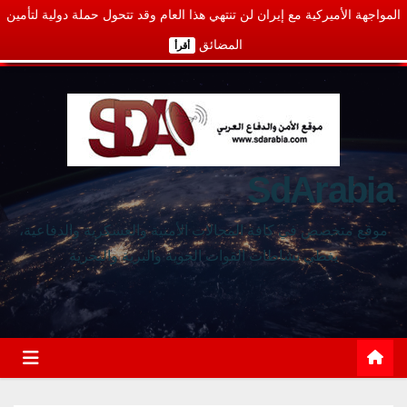
المواجهة الأميركية مع إيران لن تنتهي هذا العام وقد تتحول حملة دولية لتأمين
المضائق
أقرأ
SdArabia
موقع متخصص في كافة المجالات الأمنية والعسكرية والدفاعية،
يغطي نشاطات القوات الجوية والبرية والبحرية