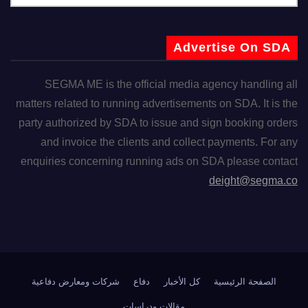
Advertise On SDA
SEGMA ME is the official media agency handling all
matters related to running advertisements on SDA. It is the
party authorized by SDA to issue and sign booking orders
and invoice the clients and collect payments. For any
enquiries concerning running ads on SDA please contact
deight@segma.co
الصفحة الرئيسية
كل الأخبار
دفاع
شركات ومعارض دفاعية
مقالات ودراسات