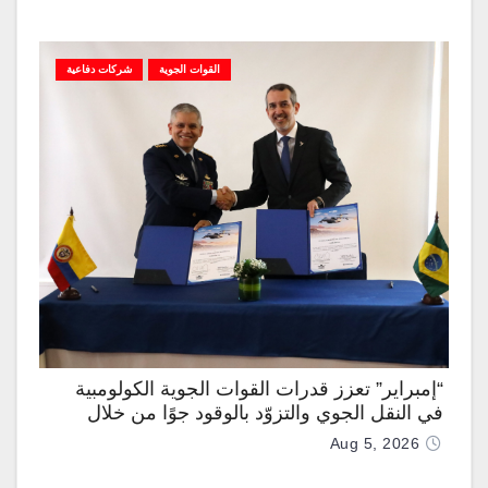
القوات الجوية
شركات دفاعية
“إمبراير” تعزز قدرات القوات الجوية الكولومبية
في النقل الجوي والتزوّد بالوقود جوًا من خلال
تزويدها بطائرتي “كيه سي-390 ميلينيوم”
Aug 5, 2026