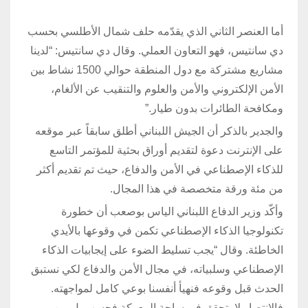
أما العنصر الثاني الذي يقدّمه حلف شمال الأطلسي بحسب
دي سانتيس، فهو التعاون العملي. وقال دي سانتيس: “لدينا
مشاريع مشتركة مع دول المنطقة حوالي 1500 نشاط بين
الأمن الإلكتروني والأمن والعلوم والتنقيب عن الألغام،
ومكافحة الطائرات بدون طيار.”
والجدير بالذكر أن الجيش اللبناني أطلق سابقاً عبر موقعه
على الإنترنت دعوة لتقديم أوراق بحثية للمؤتمر التاسع
للذكاء الإصطناعي في الأمن والدفاع، حيث تم تقديم أكثر
من مئة ورقة متخصصة في هذا المجال.
وأكّد وزير الدفاع اللبناني الياس بوصعب أن خطورة
تكنولوجيا الذكاء الإصطناعي تكمن في وقوعها بالأيدي
الخاطئة. وقال “يجب تسليط الضوء على إيجابيات الذكاء
الإصطناعي وسلبياته، في مجال الأمن والدفاع لكي نستبق
الحدث قبل وقوعه فنهيأ أنفسنا بوعي كامل لمواجهته.
فالإنتصار لا يتحقق في ساحة المعركة فحسب بل من