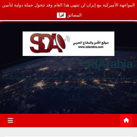
المواجهة الأميركية مع إيران لن تنتهي هذا العام وقد تتحول حملة دولية لتأمين
المضائق
أقرأ
SdArabia
موقع متخصص في كافة المجالات الأمنية والعسكرية والدفاعية،
يغطي نشاطات القوات الجوية والبرية والبحرية