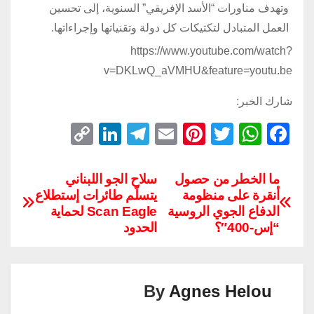
وتهدف مناورات “الأسد الإفريقي” السنوية، إلى تحسين
العمل المتبادل لتكتيكات كل دولة وتقنياتها وإجراءاتها.
https://www.youtube.com/watch?
v=DKLwQ_aVMHU&feature=youtu.be
شارك الخبر:
C
Li
T
E
Pi
T
W
F
o
n
el
m
nt
wi
h
a
p
k
e
ail
er
tt
at
c
ما الخطر من حصول
سلاح الجو اللبناني
أنقرة على منظومة
يتسلّم طائرات إستطلاع
y
e
gr
e
er
s
e
الدفاع الجوي الروسية
Scan Eagle لحماية
Li
dI
a
st
A
b
“إس-400″؟
الحدود
n
n
m
p
o
k
p
o
k
By
Agnes Helou