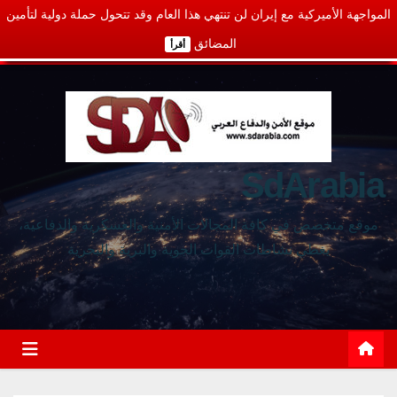
المواجهة الأميركية مع إيران لن تنتهي هذا العام وقد تتحول حملة دولية لتأمين
المضائق
أقرأ
SdArabia
موقع متخصص في كافة المجالات الأمنية والعسكرية والدفاعية،
يغطي نشاطات القوات الجوية والبرية والبحرية