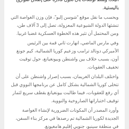
باليستية.
وبحسب ما نقل موقع “شوسن إلبو”، فإن وزن الغواصة التي
تنشئها الدولة الشيوعية المعزولة، تصل إلى 3 آلاف طن،
ومن المحتمل أن تثير هذه الخطوة العسكرية غضبا غربيا.
وفي مارس الماضي، انهارت ثاني قمة بين الرئيس
الأميركي دونالد ترامب وزعيم كوريا الشمالية، كيم جونغ
أون، بسبب خلاف بين واشنطن وبيونغيانغ، حول توقيت
تخفيف العقوبات.
واختلف البلدان الغريمان، بسبب إصرار واشنطن على أن
تتخلى كوريا الشمالية بشكل كامل عن برنامجها النووي قبل
أي رفع للعقوبات، فيما طالبت بيونغيانغ بقطف سريع لثمار
توقيف اختباراتها الصاروخية والنووية.
وأورد المصدر أن المكونات الضرورية لإنشاء الغواصة
الجديدة لكوريا الشمالية تم رصدها في مركز بناء السفن،
في منطقة سينبو، جنوبي إقليم هامغيونغ.