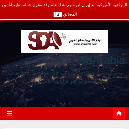
المواجهة الأميركية مع إيران لن تنتهي هذا العام وقد تتحول حملة دولية لتأمين
المضائق
أقرأ
SdArabia
موقع متخصص في كافة المجالات الأمنية والعسكرية والدفاعية،
يغطي نشاطات القوات الجوية والبرية والبحرية