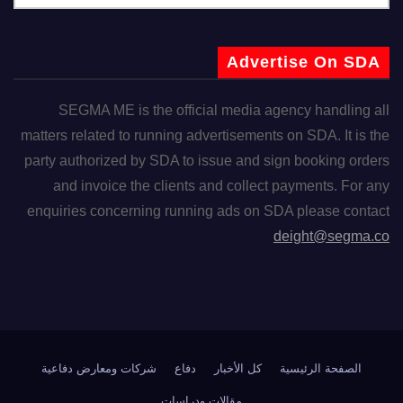
Advertise On SDA
SEGMA ME is the official media agency handling all
matters related to running advertisements on SDA. It is the
party authorized by SDA to issue and sign booking orders
and invoice the clients and collect payments. For any
enquiries concerning running ads on SDA please contact
deight@segma.co
الصفحة الرئيسية
كل الأخبار
دفاع
شركات ومعارض دفاعية
مقالات ودراسات