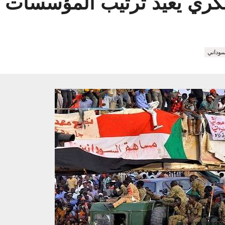
ي يعيد ترتيب المؤسسات الع
وداني