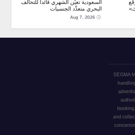
ّع
السعودية تعيِّن الشهري قائداً للتحالف
ك»
البحري متعدِّد الجنسيات
Aug 7, 2026
SEGMA ME 
handling
advertis
author
booking 
and collec
concerni