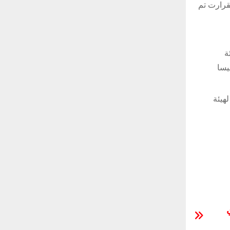
قرارت تم
ة
يسا
هيئة