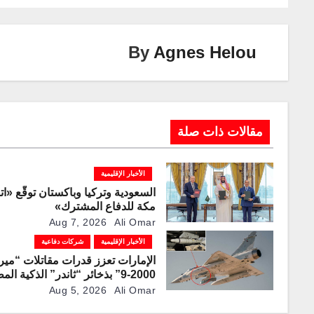
Li
dI
a
st
A
b
n
n
m
p
o
By
Agnes Helou
k
p
o
k
مقالات ذات صلة
الأخبار الإقليمية
السعودية وتركيا وباكستان توقّع «ات
مكة للدفاع المشترك»
Aug 7, 2026
Ali Omar
الأخبار الإقليمية
شركات دفاعية
الإمارات تعزز قدرات مقاتلات “مير
2000-9” بذخائر “ثاندر” الذكية ال
محليًا
Aug 5, 2026
Ali Omar