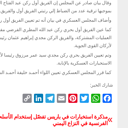
وقال بيان صادر عن المجلس إن الفريق أول ركن عبد الفتاح ا
بموجبها ترقية عدد من الضباط إلي رتبتي الفريق أول والفريق،
وأضاف المجلس العسكري في بيان أنه تم تعيين الفريق أول رك
كما عين الفريق أول بحري ركن عبد الله المطري الفرضي مفتش
العمليات المشتركة، والفريق الركن مجدي إبراهيم عثمان رئيس
لأركان القوى الجوية.
وتم تعيين الفريق بحري ركن مجدي سيد عمر مرزوق رئيسا لأركا
الاستخبارات العسكرية بالإنابة.
كما قرر المجلس العسكري تعيين اللواء أحمـد خليفة أحمـد ا
شارك الخبر:
C
Li
T
E
Pi
T
W
F
o
n
el
m
nt
wi
h
a
p
k
e
ail
er
tt
at
c
مذكرة استخبارات في باريس تفصّل إستخدام الأسلح
الفرنسية في النزاع اليمني
y
e
gr
e
er
s
e