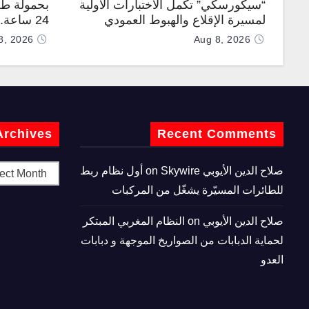
“سيكورسكي” تكمل الاختبارات الأولية
بحمولة طن
لمسيرة الإقلاع والهبوط العمودي
24 ساعة
“نوماد 100”
“TP200”
8, 2026
Aug 8, 2026
Archives
Recent Comments
صلاح الدين الأيوبي
on
Skywire أول نظام ربط
للطائرات المسيّرة يشغّل من المركبات
صلاح الدين الأيوبي
on
النظام المغربي المبتكر
لحماية الدبابات من الصواريخ الموجهة و دبابات
العدو