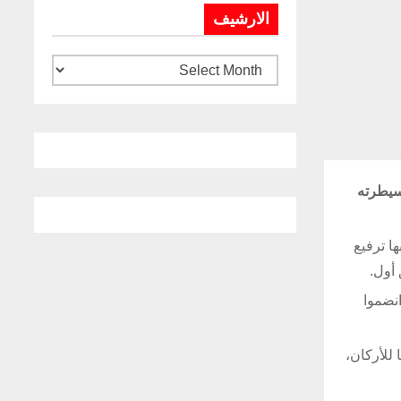
الارشيف
تهدف لإحكام سيطرته
ا ترفيع
أول.
نضموا
 رئيسا للأركان،