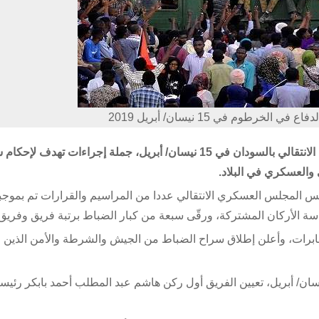
لخرطوم في 15 نيسان/ أبريل 2019
في ظل تطورات الأحداث المتسارعة، اتخذ المجلس العسكري الانتقالي بالسودان في 15 نيسان/ أبريل، جملة إجراءات 
والعسكري في البلاد.
يس المجلس العسكري الانتقالي عددا من المراسيم والقرارات تم بموجبه
سة الأركان المشتركة، ورقّى سبعة من كبار الضباط برتبة فريق وفريق 
ابرات، وأعلن إطلاق سراح الضباط من الجيش والشرطة والأمن الذين ا
أعلن المجلس العسكري الانتقالي في السودان، في 15 نيسان/ أبريل، تعيين الفريق أول ركن هاشم عبد المطلب أحمد بابكر