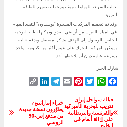
عالية السرعة للمياه العميقة ومحطة صغيرة للطاقة
النووية.
وقد تم تصميم المركبات المسيرة “بوسيدون” لتنفيذ المهام
في المياه بالقرب من أراضي العدو. ويمكنها نظام التوجيه
الخاص بالوصول إلى الهدف بشكل مستقل وبدقة عالية.
ويمكن للمركبة التحرك على عمق أكثر من كيلومتر واحد
بسرعة عالية دون أن يلاحظها أحد.
شارك الخبر:
C
Li
T
E
Pi
T
W
F
o
n
el
m
nt
wi
h
a
p
k
e
ail
er
tt
at
c
قبالة سواحل إيران…
خبراء إماراتيون
تدريب للبحرية الأميركية
y
e
gr
e
er
s
e
يطوّرون نسخة جديدة
والفرنسية والبريطانية
Li
dI
a
st
A
b
من مدفع إس-50
على إزالة ألغام في
الروسي
n
n
m
p
o
الخليج