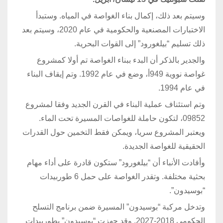
وسيتم بعد ذلك، إكمال بناء الغواصة في المياه. وستبدأ
الاختبارات المصنعية والحكومية في عام 2020، وسيتم بعد
ذلك تسليم “بيلغورود” إلى القوات البحرية.
والجدير بالذكر أن البدء ببناء الغواصة تم أولا كمشروع
غواصة نووية 949أ، وضع في عام 1992. وتم إيقاف البناء
في عام 1994.
وتم استئناف عملية البناء في القرن الجديد وفقا لمشروع
09852، لتكون حاملة للغواصات المسيرة تحت الماء.
ويعتبر المشروع سريا، ويمكن فقط التخمين حول القدرات
الحقيقية للغواصة الجديدة.
وأفادت الأنباء أن “بيلغورود” ستكون قادرة على أداء مهام
بحثية مختلفة. وتقدر الغواصة على حمل 6 طوربيدات
“بوسيدون”.
وتدخل مركبة “بوسيدون” المسيرة ضمن برنامج التسلح
الحكومي 2018-2027. وقد جهزت “بوسيدون” بطوربيدات