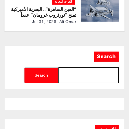
القوات البحرية
“العين الساهرة”.. البحرية الأميركية
تمنح “نورثروب غرومان” عقداً
بقيمة تقترب من 1.2 مليار دولار
Jul 31, 2026
Ali Omar
لإنتاج نسخ محدثة من طائرة
المراقبة “E-2D”
Search
Search