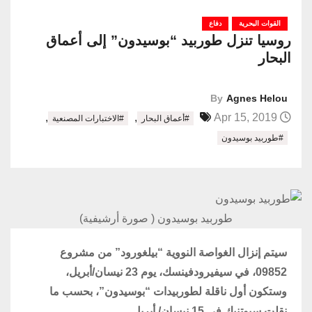
القوات البحرية
دفاع
روسيا تنزل طوربيد “بوسيدون” إلى أعماق
البحار
By
Agnes Helou
,
,
Apr 15, 2019
#أعماق البحار
#الاختبارات المصنعية
#طوربيد بوسيدون
طوربيد بوسيدون ( صورة أرشيفية)
سيتم إنزال الغواصة النووية “بيلغورود” من مشروع
09852، في سيفيرودفينسك، يوم 23 نيسان/أبريل،
وستكون أول ناقلة لطوربيدات “بوسيدون”، بحسب ما
نقلت سبوتنيك في 15 نيسان/ أبريل.