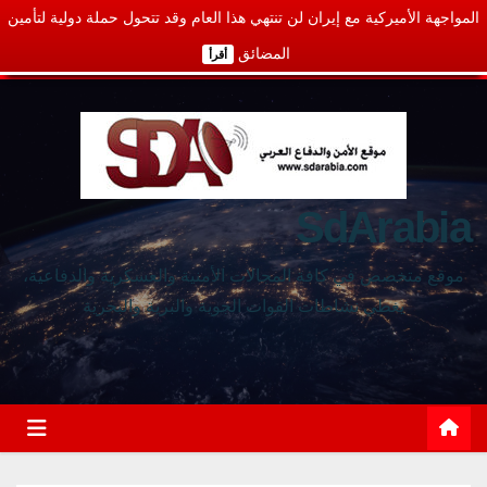
المواجهة الأميركية مع إيران لن تنتهي هذا العام وقد تتحول حملة دولية لتأمين
المضائق
أقرأ
SdArabia
موقع متخصص في كافة المجالات الأمنية والعسكرية والدفاعية،
يغطي نشاطات القوات الجوية والبرية والبحرية