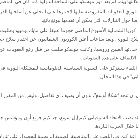
نتها بينما لم يعد دور موسكو على الساحة الدولية كما كان في الماضي
ري للعقوبات المفروضة عليها لإجبارها على التخلي عن أسلحتها الذري
 التنازلات التي يمكن أن تقدمها بيونغ يانغ.
كوريا الشمالية الأسبوع الماضي هجوما عنيفا على مايك بومبيو وطلبت 
لاح النووي. وبعد ساعات أعلن الكوريون الشماليون عن اختبار سلاح جدي
حددتها الصين وروسيا. وكانت موسكو طلبت من قبل رفع العقوبات عن 
 الالتفاف على هذه العقوبات.
لقاء سيتركز على التسوية السياسية الدبلوماسية للمشكلة النووية في
بي” في هذا المجال.
ل أن تتخذ “شكلا أوسع”، بدون أن يضيف أي تفاصيل. وليس من المقرر أ
 فقد نصب الاتحاد السوفياتي كيم إيل سونغ، جد كيم جونغ أون ومؤسس ج
 خلال الحرب الباردة.
براعة كيم في اللعب على المنافسة الصينية الروسية للحصول على تناز