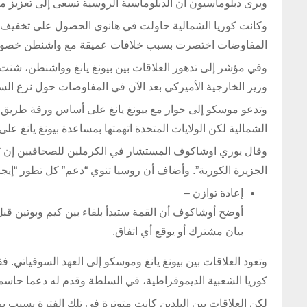
ويرى دبلوماسيون أن الدبلوماسية الروسية تسعى إلى تعزيز مكا
وكانت كوريا الشمالية حاولت في هانوي الحصول على تخفيف فو
المفاوضات اختصرت بسبب خلافات عميقة مع واشنطن خصوصا حول
وفي مؤشر إلى تدهور العلاقات بين بيونغ يانغ وواشنطن، شنت 
وزير الخارجية الأميركي بعد الآن في المفاوضات حول نزع الس
وتدعو موسكو إلى حوار مع بيونغ يانغ على أساس ورقة طريق 
الشمالية لكن الولايات المتحدة اتهمتها بمساعدة بيونغ يانغ على
وقال يوري اوشاكوف المستشار في الكرملين للصحافيين إن “ال
الجزيرة الكورية”. وأضاف أن روسيا تنوي “دعم” كل تطور “إيجا
إعادة توازن –
أوضح أوشاكوف أن القمة ستبدأ بلقاء بين كيم وبوتين قب
بيان مشترك أو يوقع أي اتفاق.
وتعود العلاقات بين بيونغ يانغ وموسكو إلى العهد السوفياتي.
كوريا الشعبية الديموقراطية، في السلطة وقدم له دعما حاسما
لكن العلاقات بين البلدين كانت متوترة في تلك الفترة بسبب 