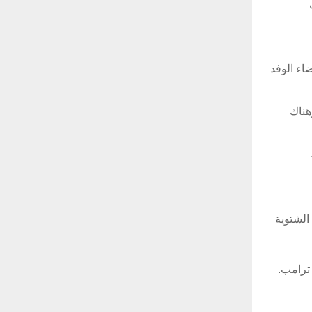
اء الوفد
 وهناك
الشتوية