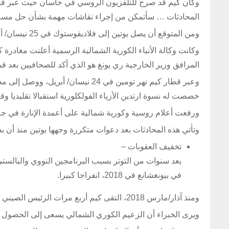
وكان كيم قد صرح للتلفزيون الروسي في خاسان حيث عبر قطاره
المحادثات … سأتمكن من إجراء نقاشات مهمة بشأن حل مسائل في
ومن المتوقع أن يصل بوتين إلى فلاديفوستوك في 25 نيسان/ أبريل، ثم يغادر بعد ذلك في الطائرة لقمة أخرى في بكين.
وكانت وكالة الأنباء الكورية الشمالية الرسمية أعلنت مغادرة
المرافق وزير الخارجية ري يونغ هو الذي أكد للصحافيين بعد قمة 
وعبر قطار كيم نهر تومين في 24 نيسا
خصصت له نسوة ارتدين الأزياء الفولكلورية استقبالا تقليديا وقد
ورفعت أعلام روسية وكورية شمالية على أعمدة الإنارة في ج
وتأتي هذه المحادثات بعد دعوات متكررة وجهها بوتين منذ أن بد
تخفيف العقوبات –
بعد سنوات من التوتر بسبب البرنامجين النووي والبالستي ل
في بيونغشانغ في 2018، انفراجا كبيرا.
ومنذ آذار/مارس 2018، التقى كيم أربع مرات الرئيس الصيني شي جينبينغ وثلاث مرات الرئيس الكوري الجنوبي مون جاي إن ومرتين ترامب.
ويرى الخبراء أن الزعيم الكوري الشمالي يسعى إلى الحصول 