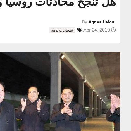
هل تنجح محادثات روسيا و
By
Agnes Helou
Apr 24, 2019
#محادثات نووية