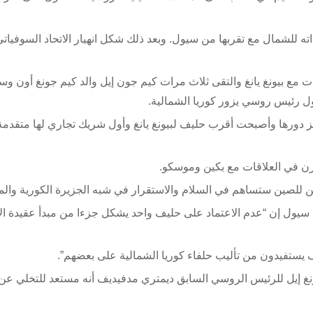
ه للشمال مع تقربها من سيول. وبعد ذلك شكل انهيار الاتحاد السوفيات
قات مع بيونغ يانغ والتقى ثلاث مرات كيم جون إيل والد كيم جونغ أون وس
يز دورها وأصبحت أقرب حليف لبيونغ يانغ وأول شريك تجاري لها متقدمة
ازن في العلاقات مع بكين وموسكو.
ين للصين ستساهم في السلام والاستقرار في شبه الجزيرة الكورية والم
 سيول إن “عدم الاعتماد على حليف واحد يشكل جزءا من مبدأ عقيدة الا
 يستفيدون من تأليب حلفاء كوريا الشمالية على بعضهم”.
لمستوى إلى 2011 عندما أكد كيم جونغ إيل للرئيس الروسي السابق ديمتري مدفيديف أنه مستعد للتخلي