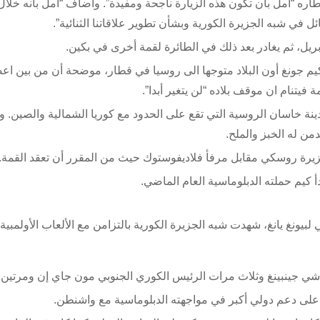
 “آمل بأن تكون هذه الزيارة ناجحة ومفيدة”. وأضاف “آمل بأنه خلال
 شبه الجزيرة الكورية وبشأن تطوير علاقاتنا الثنائية”.
 كيم جونغ أون البلاد متوجها الى روسيا في قطار، موضحة أن من بين اعض
فيتنام ان موقف بلاده “لن يتغير أبدا”.
ن/ أبريل، ووصل إلى مدينة خاسان الروسية التي تقع على الحدود مع كوريا الشمالية والصين.
من له الخبز والملح.
زيرة روسكي مقابل مرفأ فلاديفوستوك حيث من المقرر أن تعقد القمة.
أ كيم حملته الدبلوماسية العام الماضي.
بيونغ يانغ، شهدت شبه الجزيرة الكورية بالتزامن مع الألعاب الأولمبية 
على دعم دولي أكبر في مواجهته الدبلوماسية مع واشنطن.