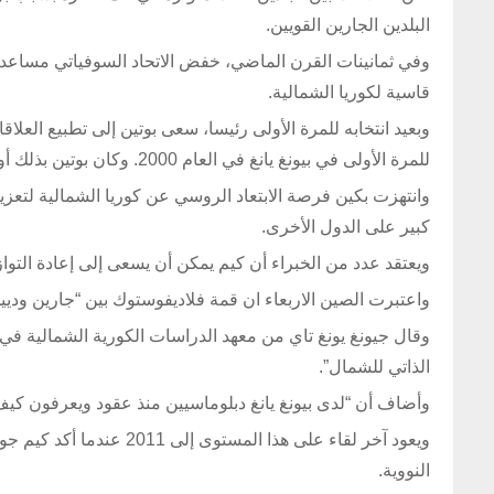
البلدين الجارين القويين.
وفي ثمانينات القرن الماضي، خفض الاتحاد السوفياتي مساعدات
قاسية لكوريا الشمالية.
وبعيد انتخابه للمرة الأولى رئيسا، سعى بوتين إلى تطبيع العلا
للمرة الأولى في بيونغ يانغ في العام 2000. وكان بوتين بذلك أول رئيس روسي يزور كوريا الشمالية.
وانتهزت بكين فرصة الابتعاد الروسي عن كوريا الشمالية لتعز
كبير على الدول الأخرى.
ويعتقد عدد من الخبراء أن كيم يمكن أن يسعى إلى إعادة التو
واعتبرت الصين الاربعاء ان قمة فلاديفوستوك بين “جارين ودي
وقال جيونغ يونغ تاي من معهد الدراسات الكورية الشمالية في
الذاتي للشمال”.
وأضاف أن “لدى بيونغ يانغ دبلوماسيين منذ عقود ويعرفون كيف
ويعود آخر لقاء على هذا ا
النووية.