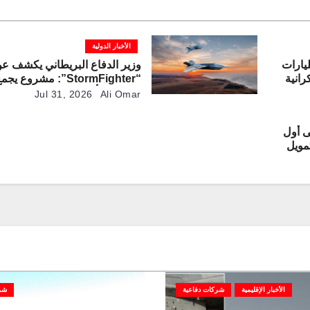
الأخبار الدولية
لأوروبية تخصص 3.47 مليارات
وزير الدفاع البريطاني يكشف ع
رانية
“StormFighter”: مشروع ي
منصات مأهولة وطائرات مقاتلة ذ
Jul 31, 2026
Ali Omar
القيادة
ى أول
من تمويل
اعية
الأخبار الإقليمية
شركات دفاعية
شر