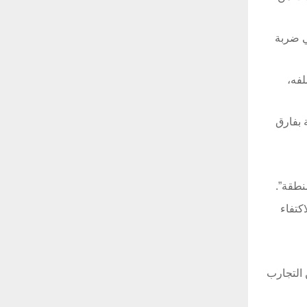
ي ضربة
لفه،
 بفارق
نطقة”.
كتفاء
 عن التجارب