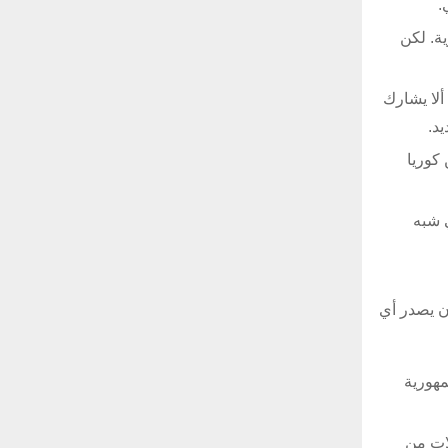
.
ة. لكن
ألا يشارك
د.
كوريا
 شبه
ن يصدر أي
مهورية
لات من