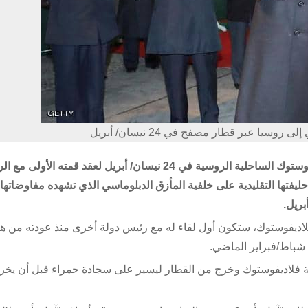
سيا عبر قطار مصفح في 24 نيسان/ أبريل
وصل الزعيم الكوري الشمالي كيم جونغ أون إلى مدينة فلاديفوستوك الساحلية الروسية في 24 نيسان/ أبريل لعقد قمته ال
حليفتها التقليدية على خلفية المأزق الدبلوماسي الذي تشهده مفاوضاتها
ان/ أبريل مع بوتين في فلاديفوستوك، ستكون أول لقاء له مع رئيس دولة أخرى منذ عودته م
 شباط/فبراير الماضي.
 24 نيسان/ أبريل إلى محطة فلاديفوستوك وخرج من القطار ليسير على سجادة حمراء قبل أن ي