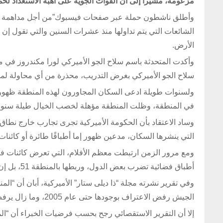
مزعومة، مشيرا إلى أن القوات الجوية على أهبة الاستعداد لحماي
الشائعات التي يتم تداولها منذ عشرات السنين والتي تقول 
الأرض.
وأكدت المتحدثة باسم سلاح الجو الأميركي لورا مكندروز في
سلاح الجو الأميركي بغرض التدريب، محذرة من أي محاولة لمدا
ولسنوات طويلة ادعى السكان المجاورون لهذه المنطقة ظهور ما قا
في المنطقة، وظلت المنطقة مؤهلة لخصب الخيال طيلة سنوا
وساد الاعتقاد بأن الحكومة الأميركية تجرى تجارب خارج نطاق 
التي ينشرها السكان، مدعين ظهور إما أطباقًا طائرة أو كائنات 
أطباق فضائية تضرب بعض الدول، وربطها بالمنطقة 51، بل إن لعبة شهيرة سميت بـ”المنطقة 51″.
الجيش رفض الاعتراف بوجودها حتى عام 2005، وما زال يرفض الإفصاح عن الهدف من افتتاحها.