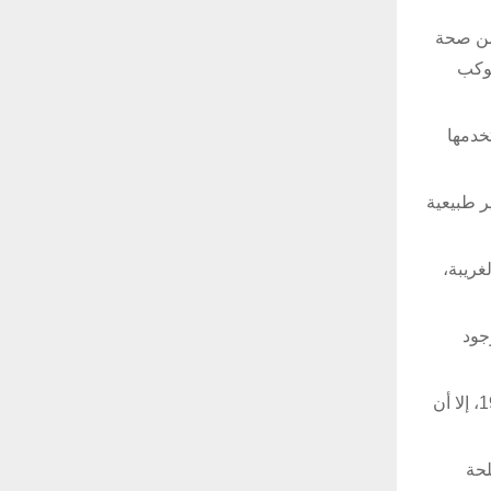
من أجل التأكد من صحة
كوكب
خدمها
ر طبيعية
غريبة،
لال” عام 1996، الذي جسد وجود
وفي تقرير نشرته مجلة “ذا ديلى ستار” الأميركية، أبان أن “المنطقة 51” ما هي إلا قاعدة لسلاح الجو الأميركي تم إنشاؤها في عام 1955، إلا أن
لأسلحة