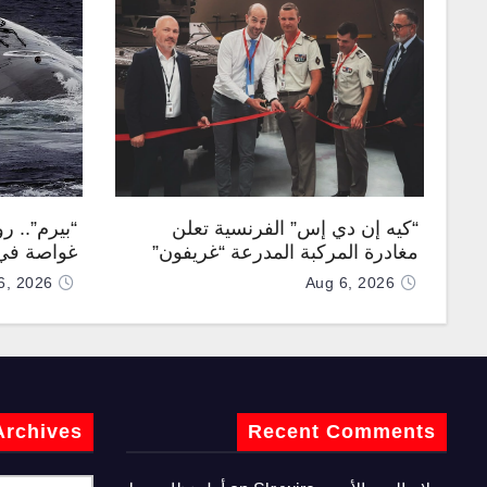
“كيه إن دي إس” الفرنسية تعلن
“بيرم”.. ر
مغادرة المركبة المدرعة “غريفون”
غواصة في 
رقم 1000 لخط الإنتاج
كروز فرط
6, 2026
Aug 6, 2026
Archives
Recent Comments