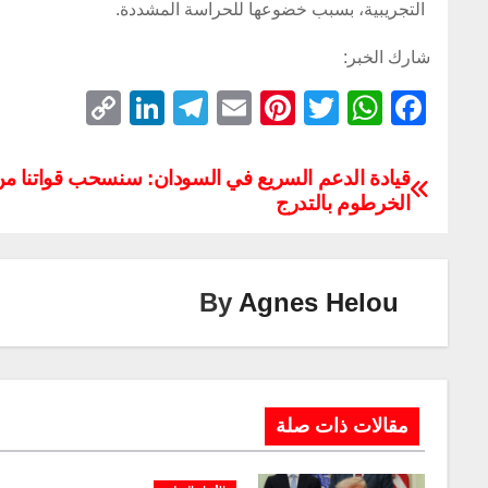
التجريبية، بسبب خضوعها للحراسة المشددة.
شارك الخبر:
C
Li
T
E
Pi
T
W
F
o
n
el
m
nt
wi
h
a
p
k
e
ail
er
tt
at
c
قيادة الدعم السريع في السودان: سنسحب قواتنا م
الخرطوم بالتدرج
y
e
gr
e
er
s
e
Li
dI
a
st
A
b
n
n
m
p
o
By
Agnes Helou
k
p
o
k
مقالات ذات صلة