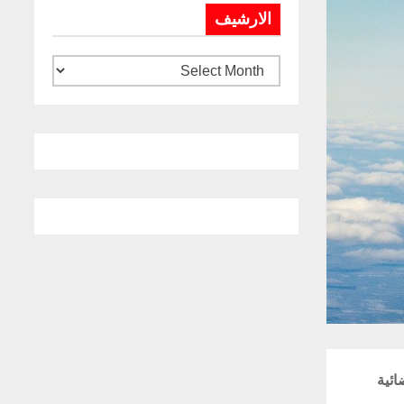
الارشيف
كائنات فضائية