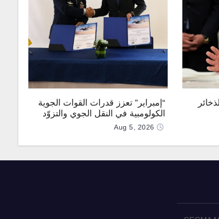
ذخائر
“إمبراير” تعزز قدرات القوات الجوية
الكولومبية في النقل الجوي والتزوّد
بالوقود جوًا من خلال تزويدها بطائرتي
Aug 5, 2026
“كيه سي-390 ميلينيوم”