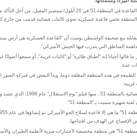
ة أميركا وممتلكاتها.
وأطلق ناشطون حملة عبر صفحات فيسبوك”من أجل مداهمة القاعدة في المنطقة 51 في 20 أيلول/ سبتمبر المقبل، 
إن المنطقة تخفي قاعدة عسكرية تحوي كائنات فضائية قدمت من خارج 
 مقابلة مع صحيفة الواشنطن بوست أن “القاعدة العسكرية هي أرض يست
همة المناطق التي يتدرب فيها الجيش الأميركي”.
لوا أحيانا إنه “أطباق طائرة” أو “كائنات غريبة”، أو سمعوا أصواتًا غي
ت عدة.
الطبيعة في هذه المنطقة المغلقة دوما، وبدأ البعض في فبركة الصور ال
غريبة.
ومع مرور الزمن ارتبطت معظم الأفلام، التي تعرض كائنات فضائية بالمنطقة 51 ، منها فيلم “يوم الاستق
إلا أن التقرير الاستقصائي رجح بحسب فرضيات الخبراء أن “المنطقة 51” هي منطقة مخصصة لاختبارات سرية لأنظمة الطيران وا