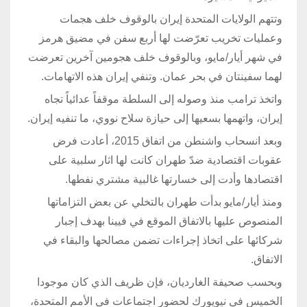
وتتهم الولايات المتحدة إيران بالوقوف خلف هجمات
وعمليات تخريب تعرّضت لها أربع سفن في مضيق هرمز
في شهر أيار/مايو، وبالوقوف خلف هجومين آخرين تعرضت
لهما سفينتان في بحر عمان. وتنفي إيران هذه الاتهامات.
واتخذ ترامب منذ وصوله إلى السلطة موقفاً عدائياً تجاه
إيران، واتهمها بسعيها إلى حيازة سلاح نووي، ما تنفيه إيران.
وبعد انسحاب واشنطن من اتفاق 2015، أعادت فرض
عقوبات اقتصادية ضدّ طهران كانت لها اثار سلبية على
اقتصادها وأدت إلى خسارتها غالبية مشتري نفطها.
ومنذ أيار/مايو بدأت طهران بالتخلي عن بعض التزاماتها
المنصوص عليها بالاتفاق الموقع في فيينا بهدف إجبار
شركائها على اتخاذ إجراءات تضمن مصالحها والبقاء في
الاتفاق.
وبحسب صحيفة الغارديان، فإن ظريف الذي كان موجودا
الخميس في نيويورك لحضور اجتماعات في الأمم المتحدة،