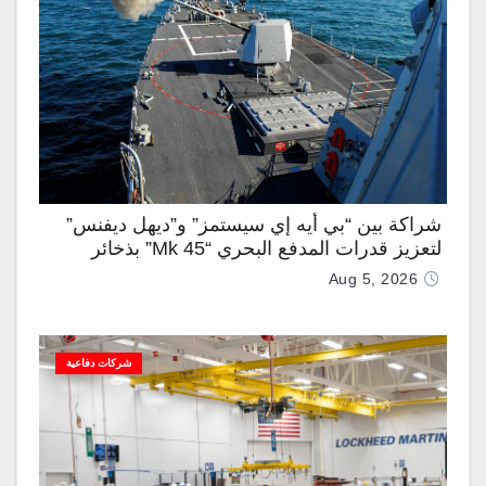
شراكة بين “بي أيه إي سيستمز” و”ديهل ديفنس”
لتعزيز قدرات المدفع البحري “Mk 45” بذخائر
موجهة وصواريخ “IRIS-T”
Aug 5, 2026
شركات دفاعية