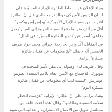
وجاء الإعلان عن إسقاط الطائرة الإيرانية المسيّرة على
لسان الرئيس الأميركي دونالد ترامب الذي قال إنّ الطائرة
اقتربت من سفينة الإنزال الأميركية “يو إس إس بوكسر”
أقلّ من ألف متر، ما دفع السفينة الحربية إلى القيام “بعمل
دفاعي” أسفر عن “تدمير الطائرة المسيّرة في الحال”.
في المقابل، أكّد وزير الخارجية الإيراني محمد جواد ظريف
الخميس أنّه لا يملك “أيّ معلومات عن فقدان طائرة
مسيّرة” إيرانية.
وقال ظريف لدى وصوله إلى مقر الأمم المتحدة في
نيويورك، للاجتماع مع الأمين العام للأمم المتحدة أنطونيو
غوتيريش، “ليست لدينا أي معلومات عن فقدان طائرة
مسيّرة اليوم”.
وشدّد ترامب على أنّ الطائرة الإيرانية “عرّضت للخطر
سلامة السفينة وطاقمها”. وقال “هذه أحدث حلقة من
مسلسل طويل من الأعمال الاستفزازية والعدائية التي تقوم