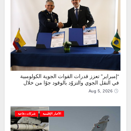
“إمبراير” تعزز قدرات القوات الجوية الكولومبية
في النقل الجوي والتزوّد بالوقود جوًا من خلال
تزويدها بطائرتي “كيه سي-390 ميلينيوم”
Aug 5, 2026
الأخبار الإقليمية
شركات دفاعية