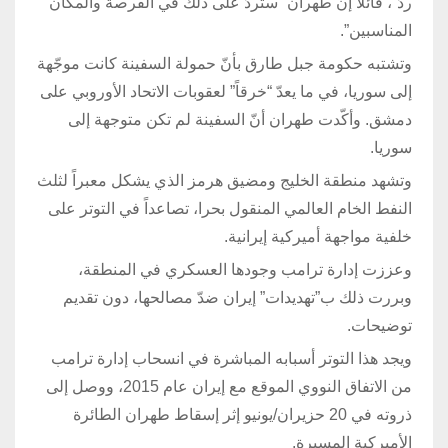
ردّ”، قائلاً إن طهران “ستردّ على ذلك في الفرصة والمكان
المناسبين”.
وتشتبه حكومة جبل طارق بأنّ حمولة السفينة كانت موجّهة
إلى سوريا، في ما يعدّ “خرقاً” لعقوبات الاتحاد الأوروبي على
دمشق. وأكّدت طهران أنّ السفينة لم تكن متوجهة إلى
سوريا.
وتشهد منطقة الخليج ومضيق هرمز الذي يشكل معبراً لثلث
النفط الخام العالمي المنقول بحرا، تصاعداً في التوتر على
خلفية مواجهة أميركية إيرانية.
وعززت إدارة ترامب وجودها العسكري في المنطقة،
وبررت ذلك ب”تهديدات” إيران ضدّ مصالحها، دون تقديم
توضيحات.
ويجد هذا التوتر أسبابه المباشرة في انسحاب إدارة ترامب
من الاتفاق النووي الموقع مع إيران عام 2015، ووصل إلى
ذروته في 20 حزيران/يونيو إثر إسقاط طهران الطائرة
الأميركية المسيرة.