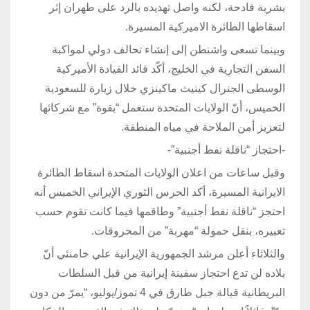
بشرية فادحة، لكنه واصل تهديده بالرد على طهران إثر
اسقاطها الطائرة الاميركية المسيرة.
وبينما تسعى واشنطن إلى إنشاء تحالف دولي لمواكبة
السفن التجارية في الخليج، أكّد قائد القيادة الأميركية
الوسطى الجنرال كينيث ماكينزي خلال زيارة للسعودية
الخميس، أنّ الولايات المتحدة ستعمل “بقوة” مع شركائها
لتعزيز أمن الملاحة في مياه المنطقة.
-احتجاز “ناقلة نفط أجنبية”-
وقبل ساعات من اعلان الولايات المتحدة اسقاط الطائرة
الايرانية المسيرة، أكد الحرس الثوري الإيراني الخميس أنه
احتجز “ناقلة نفط أجنبية” وطاقمها فيما كانت تقوم حسب
تعبيره، بنقل حمولة “مهربة” من المحروقات.
والثلاثاء أعلن مرشد الجمهورية الإيرانية علي خامنئي أنّ
بلاده لن تدع احتجاز سفينة إيرانية من قبل السلطات
البريطانية قبالة جبل طارق في 4 تموز/يوليو، “يمرّ من دون