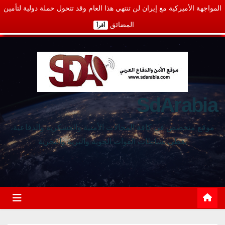
المواجهة الأميركية مع إيران لن تنتهي هذا العام وقد تتحول حملة دولية لتأمين
المضائق
أقرأ
SdArabia
موقع متخصص في كافة المجالات الأمنية والعسكرية والدفاعية،
يغطي نشاطات القوات الجوية والبرية والبحرية