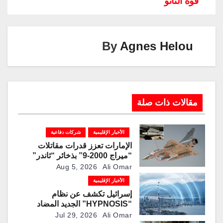
قوة الناتو
n
n
m
p
o
k
p
o
k
By
Agnes Helou
مقالات ذات صلة
الأخبار الإقليمية
شركات دفاعية
الإمارات تعزز قدرات مقاتلات
“ميراج 2000-9” بذخائر “ثاندر”
الذكية المطورة محليًا
Aug 5, 2026
Ali Omar
الأخبار الإقليمية
إسرائيل تكشف عن نظام
“HYPNOSIS” الجديد المضاد
للمسيرات
Jul 29, 2026
Ali Omar