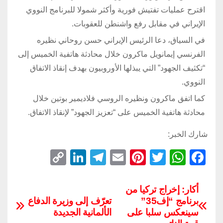
اقترح عمليات تفتيش فورية وأكثر شمولا للبرنامج النووي
الإيراني في مقابل رفع واشنطن للعقوبات.
في السياق، دعا الرئيس الإيراني حسن روحاني نظيره
الفرنسي إيمانويل ماكرون خلال محادثة هاتفية الخميس إلى
“تكثيف الجهود” التي يبذلها الأوروبيون بهدف إنقاذ الاتفاق
النووي.
كما اتفق ماكرون ونظيره الروسي فلاديمير بوتين خلال
محادثة هاتفية الخميس على “تعزيز الجهود” لإنقاذ الاتفاق.
شارك الخبر:
C
Li
T
E
Pi
T
W
F
o
n
el
m
nt
wi
h
a
p
k
e
ail
er
tt
at
c
أكار: إخراج تركيا من
برنامج “إف35”
تعرّف إلى وزيرة الدفاع
y
e
gr
e
er
s
e
سينعكس سلبا على
الألمانية الجديدة
Li
dI
a
st
A
b