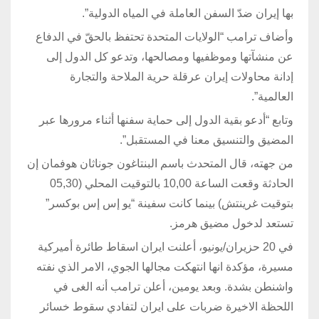
بها إيران ضدّ السفن العاملة في المياه الدولية”.
وأضاف ترامب “الولايات المتحدة تحتفظ بالحقّ في الدفاع
عن منشآتها وموظفيها ومصالحها، وتدعو كل الدول إلى
إدانة محاولات إيران عرقلة حرية الملاحة والتجارة
العالمية”.
وتابع “أدعو بقية الدول إلى حماية سفنها أثناء مرورها عبر
المضيق والتنسيق معنا في المستقبل”.
من جهته، قال المتحدث باسم البنتاغون جوناثان هوفمان إن
الحادثة وقعت الساعة 10,00 بالتوقيت المحلي (05,30
بتوقيت غرينتش) بينما كانت سفينة “يو إس إس بوكسر”
تستعد لدخول مضيق هرمز.
في 20 حزيران/يونيو، أعلنت ايران اسقاط طائرة أميركية
مسيرة، مؤكدة انها انتهكت مجالها الجوي، الامر الذي نفته
واشنطن بشدة. وبعد يومين، أعلن ترامب أنه الغى في
اللحظة الاخيرة ضربات على ايران لتفادي سقوط خسائر