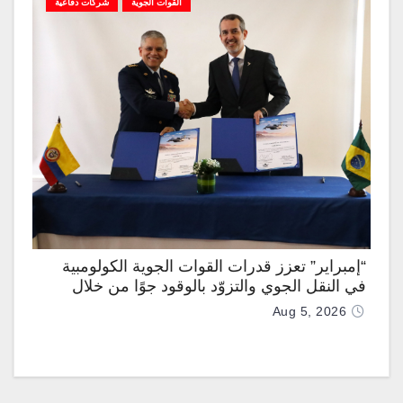
القوات الجوية
شركات دفاعية
“إمبراير” تعزز قدرات القوات الجوية الكولومبية
في النقل الجوي والتزوّد بالوقود جوًا من خلال
تزويدها بطائرتي “كيه سي-390 ميلينيوم”
Aug 5, 2026