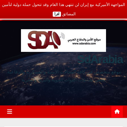
المواجهة الأميركية مع إيران لن تنتهي هذا العام وقد تتحول حملة دولية لتأمين
المضائق
أقرأ
SdArabia
موقع متخصص في كافة المجالات الأمنية والعسكرية والدفاعية،
يغطي نشاطات القوات الجوية والبرية والبحرية