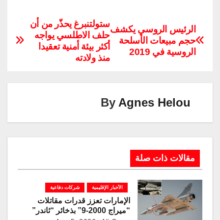
o
n
el
m
nt
wi
h
a
p
k
e
ail
er
tt
at
c
ستولتنبرغ يحذّر من أن
الرئيس الروسي يكشف
حلف الاطلسي يواجه
y
e
gr
e
er
s
e
حجم مبيعات الأسلحة
أكثر بيئة أمنية تعقيدا
Li
dI
a
st
A
b
الروسية في 2019
منذ ولادته
n
n
m
p
o
k
p
o
k
By
Agnes Helou
مقالات ذات صلة
الأخبار الإقليمية
شركات دفاعية
الإمارات تعزز قدرات مقاتلات
“ميراج 2000-9” بذخائر “ثاندر”