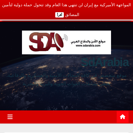
المواجهة الأميركية مع إيران لن تنتهي هذا العام وقد تتحول حملة دولية لتأمين
المضائق
أقرأ
SdArabia
موقع متخصص في كافة المجالات الأمنية والعسكرية والدفاعية،
يغطي نشاطات القوات الجوية والبرية والبحرية