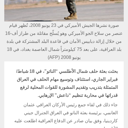
صورة نشرها الجيش الأميركي في 23 يونيو 2008، تُظهر قيام
عنصر من سلاح الجو الأميركي وهو يُسلّح مقاتلة من طراز أف-16
من خلال إزالة دبابيس الأمان في قاعدة البلد المشتركة في بلدة
بلد العراقية، على بعد 75 كيلومتراً شمال العاصمة بغداد، في 18
يونيو 2008 (AFP)
بحثت بعثة حلف شمال الأطلسي “الناتو”، في 18 شباط/
فبراير الجاري، استئناف وتوسيع مهام الحلف في العراق
المتمثلة بتدريب وتقديم المشورة للقوات المحلية لرفع
قدراتها في محاربة تنظيم “داعش” الإرهابي.
جاء ذلك في لقاء جمع رئيس الأركان العراقي عثمان
الغانمي، برئيسة بعثة الناتو في العراق الجنرال جيني
كاردينيا، وفق بيان صادر عن الدفاع العراقية اطلعت عليه