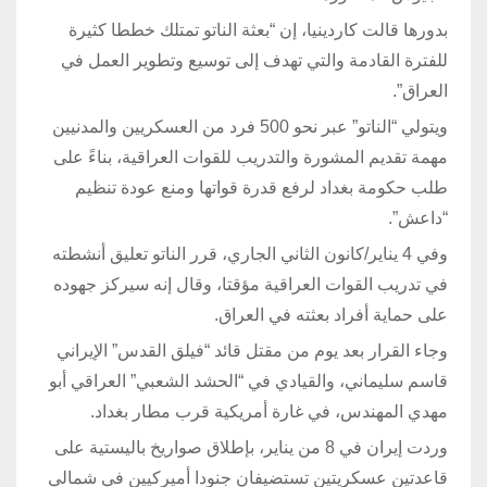
بدورها قالت كاردينيا، إن “بعثة الناتو تمتلك خططا كثيرة
للفترة القادمة والتي تهدف إلى توسيع وتطوير العمل في
العراق”.
ويتولي “الناتو” عبر نحو 500 فرد من العسكريين والمدنيين
مهمة تقديم المشورة والتدريب للقوات العراقية، بناءً على
طلب حكومة بغداد لرفع قدرة قواتها ومنع عودة تنظيم
“داعش”.
وفي 4 يناير/كانون الثاني الجاري، قرر الناتو تعليق أنشطته
في تدريب القوات العراقية مؤقتا، وقال إنه سيركز جهوده
على حماية أفراد بعثته في العراق.
وجاء القرار بعد يوم من مقتل قائد “فيلق القدس” الإيراني
قاسم سليماني، والقيادي في “الحشد الشعبي” العراقي أبو
مهدي المهندس، في غارة أمريكية قرب مطار بغداد.
وردت إيران في 8 من يناير، بإطلاق صواريخ باليستية على
قاعدتين عسكريتين تستضيفان جنودا أميركيين في شمالي