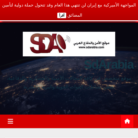
المواجهة الأميركية مع إيران لن تنتهي هذا العام وقد تتحول حملة دولية لتأمين
المضائق
أقرأ
SdArabia
موقع متخصص في كافة المجالات الأمنية والعسكرية والدفاعية،
يغطي نشاطات القوات الجوية والبرية والبحرية