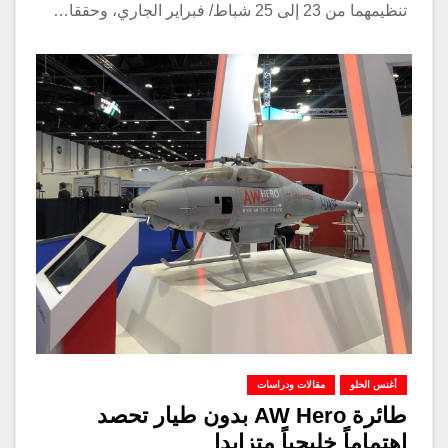
تنظيمهما من 23 إلى 25 شباط/ فبراير الجاري، وحققا…
أغنس الحلو
مقالات ودراسات
طائرة AW Hero بدون طيار تحصد
إهتماماً خليجياً متزايدا