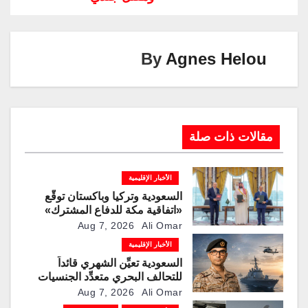
Li
dI
a
st
A
b
n
n
m
p
o
k
p
o
By
Agnes Helou
k
مقالات ذات صلة
الأخبار الإقليمية
السعودية وتركيا وباكستان توقّع
«اتفاقية مكة للدفاع المشترك»
Aug 7, 2026
Ali Omar
الأخبار الإقليمية
السعودية تعيِّن الشهري قائداً
للتحالف البحري متعدِّد الجنسيات
Aug 7, 2026
Ali Omar