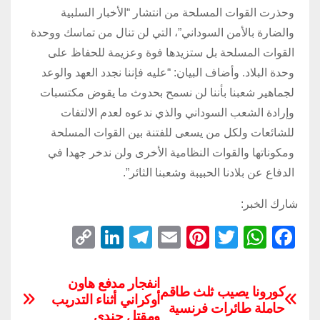
وحذرت القوات المسلحة من انتشار “الأخبار السلبية
والضارة بالأمن السوداني”، التي لن تنال من تماسك ووحدة
القوات المسلحة بل ستزيدها فوة وعزيمة للحفاظ على
وحدة البلاد. وأضاف البيان: “عليه فإننا نجدد العهد والوعد
لجماهير شعبنا بأننا لن نسمح بحدوث ما يقوض مكتسبات
وإرادة الشعب السوداني والذي ندعوه لعدم الالتفات
للشائعات ولكل من يسعى للفتنة بين القوات المسلحة
ومكوناتها والقوات النظامية الأخرى ولن ندخر جهدا في
الدفاع عن بلادنا الحبيبة وشعبنا الثائر”.
شارك الخبر:
C
Li
T
E
Pi
T
W
F
o
n
el
m
nt
wi
h
a
p
k
e
ail
er
tt
at
c
انفجار مدفع هاون
كورونا يصيب ثلث طاقم
أوكراني أثناء التدريب
y
e
gr
e
er
s
e
حاملة طائرات فرنسية
ومقتل جندي