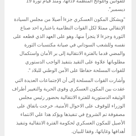
للقوانين واللوائح المنظمة لأدائها، ومنذ قيام ثورة 19
ديسمبر”.
“ويشكل المكون العسكري جزءا أصيلا من مجلس السيادة
الإنتقالي ممثلا لكل القوات النظامية باعتباره احد صناع
الثورة وجزءا لا يتجزأ منها، وهو على العهد الذي قطعه على
نفسه وللشعب السوداني في صيانة مكتسبات الثورة
والمضي قدما بالفترة الانتقالية إلى بر الأمان واستكمال
مطلوباتها علاوة على التقيد بتنفيذ الواجب الدستوري
للقوات المسلحة حفاظا على الأمن الوطني للبلاد “.
وأشارت القوات المسلحة إلى أن الإجتماعات العديدة التي
عقدت بين المكون العسكري وقوى الحرية والتغيير أطراف
الوثيقه الدستورية للفترة الانتقالية بحضور رئيس مجلس
الوزراء للوقوف على الاحوال الأمنية، خرجت باتفاق على
مصفوفة تم الشروع في تنفيذها ويؤكد هذا علي الانتماء
الأصيل للمكون العسكري لحكومة الفترة الانتقالية وتنفيذ
أهدافها وغاياتها، وفقا للبيان.