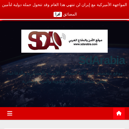
المواجهة الأميركية مع إيران لن تنتهي هذا العام وقد تتحول حملة دولية لتأمين
المضائق
أقرأ
SdArabia
موقع متخصص في كافة المجالات الأمنية والعسكرية والدفاعية،
يغطي نشاطات القوات الجوية والبرية والبحرية