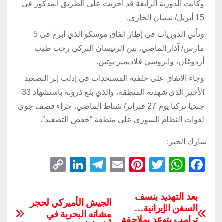
وكانت الدورية الرابعة قد أجريت على الطريق المذكور في
15 أبريل/ نيسان الجاري.
وتأتي الدوريات في إطار اتفاق موسكو الذي أبرم في 5
مارس/ آذار الماضي، بين الرئيسان التركي رجب طيب
أردوغان، والروسي فلاديمير بوتين.
وجاء الاتفاق على خلفية المستجدات في إدلب إثر التصعيد
الأخير الذي شهدته المنطقة، والذي بلغ ذروته باستشهاد 33
جنديا تركيا يوم 27 فبراير/ شباط الماضي، جراء قصف جوي
لقوات النظام السوري على منطقة “خفض التصعيد”.
شارك الخبر:
C
Li
T
E
Pi
T
W
F
o
n
el
m
nt
wi
h
a
p
k
e
ail
er
tt
at
c
بعد التهديد بنسف
الجيش الأميركي لحجر
السفن الإيرانية…
y
e
gr
e
er
s
e
مشاته البحرية في
ترامب يتوعد بملاحقة