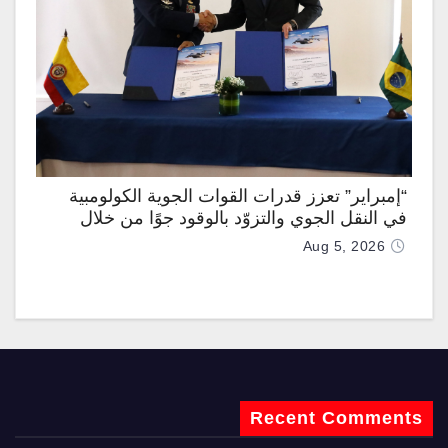
“إمبراير” تعزز قدرات القوات الجوية الكولومبية
في النقل الجوي والتزوّد بالوقود جوًا من خلال
تزويدها بطائرتي “كيه سي-390 ميلينيوم”
Aug 5, 2026
Recent Comments