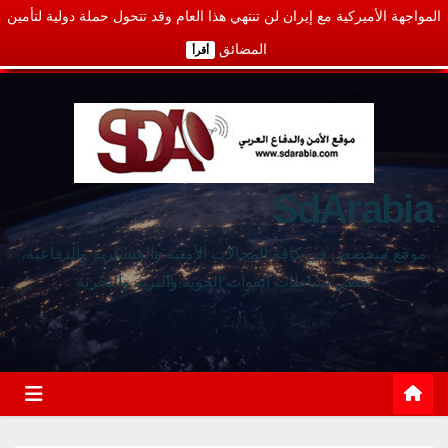
المواجهة الأميركية مع إيران لن تنتهي هذا العام وقد تتحول حملة دولية لتأمين
المضائق
أقرأ
SdArabia
موقع متخصص في كافة المجالات الأمنية والعسكرية والدفاعية،
يغطي نشاطات القوات الجوية والبرية والبحرية