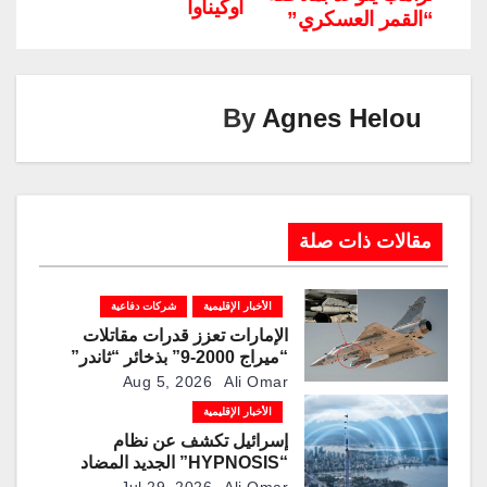
Li
dI
a
st
A
b
أوكيناوا
“القمر العسكري”
n
n
m
p
o
k
p
o
k
By
Agnes Helou
مقالات ذات صلة
الأخبار الإقليمية
شركات دفاعية
الإمارات تعزز قدرات مقاتلات
“ميراج 2000-9” بذخائر “ثاندر”
الذكية المطورة محليًا
Aug 5, 2026
Ali Omar
الأخبار الإقليمية
إسرائيل تكشف عن نظام
“HYPNOSIS” الجديد المضاد
للمسيرات