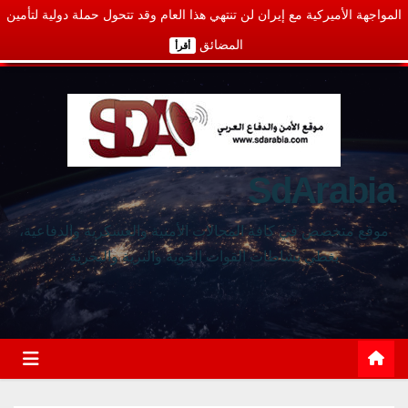
المواجهة الأميركية مع إيران لن تنتهي هذا العام وقد تتحول حملة دولية لتأمين
المضائق
أقرأ
SdArabia
موقع متخصص في كافة المجالات الأمنية والعسكرية والدفاعية،
يغطي نشاطات القوات الجوية والبرية والبحرية