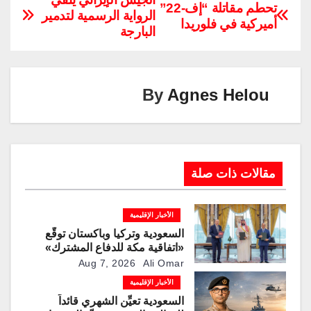
تحطم مقاتلة “إف-22”
الرواية الرسمية لتدمير
y
e
gr
e
er
s
e
أميركية في فلوريدا
البارجة
Li
dI
a
st
A
b
n
n
m
p
o
k
p
o
By
Agnes Helou
k
مقالات ذات صلة
الأخبار الإقليمية
السعودية وتركيا وباكستان توقّع
«اتفاقية مكة للدفاع المشترك»
Aug 7, 2026
Ali Omar
الأخبار الإقليمية
السعودية تعيِّن الشهري قائداً