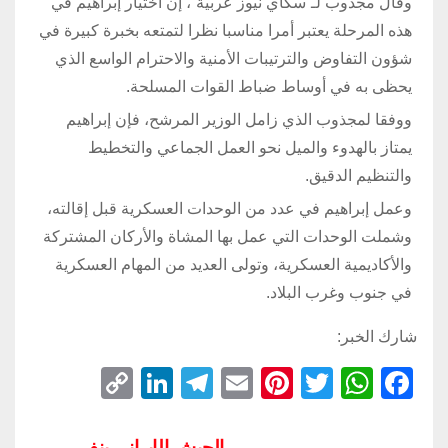
وقال مجذوب لـ”سكاي نيوز عربية”، إن اختيار إبراهيم في
هذه المرحلة يعتبر أمرا مناسبا نظرا لتمتعه بخبرة كبيرة في
شؤون التفاوض والترتيبات الأمنية والاحترام الواسع الذي
يحظى به في أوساط ضباط القوات المسلحة.
ووفقا لمجذوب الذي زامل الوزير المرشح، فإن إبراهيم
يمتاز بالهدوء والميل نحو العمل الجماعي والتخطيط
والتنظيم الدقيق.
وعمل إبراهيم في عدد من الوحدات العسكرية قبل إقالته،
وشملت الوحدات التي عمل بها المشاة والأركان المشتركة
والأكاديمية العسكرية، وتولى العديد من المهام العسكرية
في جنوب وغرب البلاد.
شارك الخبر:
C
Li
T
E
Pi
T
W
F
o
n
el
m
nt
wi
h
a
p
k
e
ail
er
tt
at
c
الجيش الإيراني ينفي