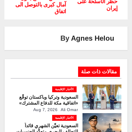
Li
dI
a
st
A
b
حظر الأسلحة على
آمال كبرى بالتوصل الى
إيران
n
n
m
p
o
اتفاق
k
p
o
k
By
Agnes Helou
مقالات ذات صلة
الأخبار الإقليمية
السعودية وتركيا وباكستان توقّع
«اتفاقية مكة للدفاع المشترك»
Aug 7, 2026
Ali Omar
الأخبار الإقليمية
السعودية تعيِّن الشهري قائداً
للتحالف البحري متعدِّد الجنسيات