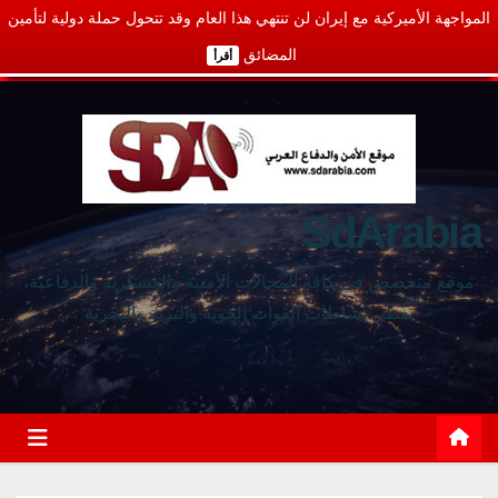
المواجهة الأميركية مع إيران لن تنتهي هذا العام وقد تتحول حملة دولية لتأمين
المضائق
أقرأ
SdArabia
موقع متخصص في كافة المجالات الأمنية والعسكرية والدفاعية،
يغطي نشاطات القوات الجوية والبرية والبحرية