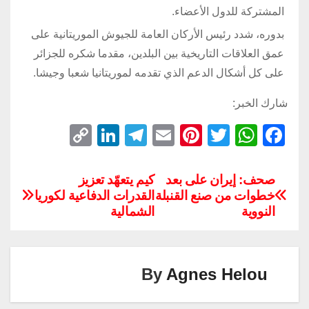
المشتركة للدول الأعضاء.
بدوره، شدد رئيس الأركان العامة للجيوش الموريتانية على
عمق العلاقات التاريخية بين البلدين، مقدما شكره للجزائر
على كل أشكال الدعم الذي تقدمه لموريتانيا شعبا وجيشا.
شارك الخبر:
C
Li
T
E
Pi
T
W
F
o
n
el
m
nt
wi
h
a
p
k
e
ail
er
tt
at
c
صحف: إيران على بعد
كيم يتعهّد تعزيز
خطوات من صنع القنبلة
القدرات الدفاعية لكوريا
y
e
gr
e
er
s
e
النووية
الشمالية
Li
dI
a
st
A
b
n
n
m
p
o
k
p
o
By
Agnes Helou
k