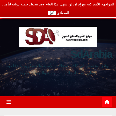
المواجهة الأميركية مع إيران لن تنتهي هذا العام وقد تتحول حملة دولية لتأمين
المضائق
أقرأ
SdArabia
موقع متخصص في كافة المجالات الأمنية والعسكرية والدفاعية،
يغطي نشاطات القوات الجوية والبرية والبحرية