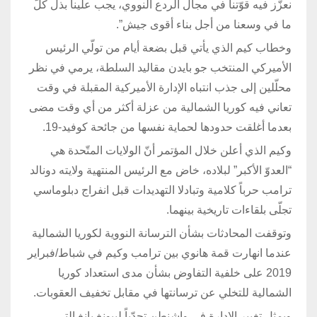
نعزّز فيه قوّتنا في مجال الردع النووي، يجب علينا بذل كلّ
ما في وسعنا من أجل بناء أقوى جيش”.
وخطاب كيم الذي يأتي قبل بضعة أيام من تولّي الرئيس
الأميركي المنتخب جو بايدن مقاليد السلطة، يرمي في نظر
محلّلين إلى جذب انتباه الإدارة الأميركية المقبلة في وقت
تعاني فيه كوريا الشمالية من عزلة أكثر من أي وقت مضى
بعدما أغلقت حدودها لحماية نفسها من جائحة كوفيد-19.
وكيم الذي أعلن خلال المؤتمر أنّ الولايات المتّحدة هي
“العدوّ الأكبر” لبلاده، خاض مع الرئيس المنتهية ولايته دونالد
ترامب حرباً كلامية وتبادلا التهديدات قبل انفراج دبلوماسي
تجلّى بلقاءات تاريخية بينهما.
وتوقفت المحادثات بشأن الترسانة النووية لكوريا الشمالية
عندما انهارت قمة هانوي بين ترامب وكيم في شباط/فبراير
2019 على خلفية التفاوض بشأن مدى استعداد كوريا
الشمالية للتخلي عن ترسانتها في مقابل تخفيف العقوبات.
ويمثل تغيير الإدارة في واشنطن تحدّياً لبيونغ يانغ التي