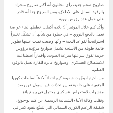
صاروخ ضخم جديد، رأى محللون أنه أكبر صاروخ متحرك
بالوقود السائل على الإطلاق، ومن المرجح جدا أنه قادر
على حمل عدة رؤوس نووية.
وأكّد كيم خلال المؤتمر أنّ بلاده أكملت خططها لبناء غواصة
تعمل بالدفع النووي – في خطوة من شأنها أن تشكّل تغييراً
استراتيجياً لقواعد اللعبة – وأنّها وضعت نصب عينيها تطوير
قائمة طويلة من الأسلحة تشمل صواريخ مزوّدة برؤوس
حربية تفوق سرعتها سرعة الصوت، وأقماراً اصطناعية
للاستطلاع العسكري، وصواريخ عابرة للقارة تعمل بالوقود
الصلب.
من ناحيتها، وجّهت شقيقة كيم انتقاداً لاذعاً لسلطات كوريا
الجنوبية على خلفية تقارير تحدّثت فيها سيول عن رصد
مؤشرات لاستعراض عسكري محتمل في بيونغ يانغ.
ونقلت وكالة الأنباء الشمالية الرسمية عن كيم يو-جونغ،
شقيقة الزعيم الكوري الشمالي التي تتمتّع بنفوذ كبير في