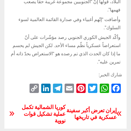
البلاد، قولها إنّ “الجنوبيين مجموعة غريبة حقاً يصعب
فهمها”.
وأضافت “إنّهم أغبياء وفي صدارة القائمة العالمية لسوء
السلوك”.
وأكّد الجيش الكوري الجنوبي رصد مؤشّرات على أنّ
استعراضاً عسكرياً نظّم مساء الأحد. لكن الجيش لم يحسم
ما إذا كان الحدث الذي تم رصده هو “الاستعراض بحدّ ذاته أم
تمرين عليه”.
شارك الخبر:
C
Li
T
E
Pi
T
W
F
o
n
el
m
nt
wi
h
a
p
k
e
ail
er
tt
at
c
كوريا الشمالية تكمل
إيران تعرض أكبر سفينة
عملية تشكيل قوات
y
e
gr
e
er
s
e
عسكرية في تاريخها
نووية
Li
dI
a
st
A
b