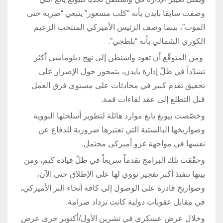
وصفت سابقا بايدن بأنه “كلب مسعور” ينبغي “ضربه حتى
الموت”، بينما وصف الرئيس الأميركي المنتخب الزعيم
الكوري الشمالي بأنه “بلطجي”.
ومن المتوقّع أن تعود واشنطن إلى نهج دبلوماسي أكثر
تشدّداً في ظلّ إدارة بايدن، يتمحور حول الإصرار على
تحقيق تقدم كبير في محادثات على مستوى فرق العمل
قبل التطلع إلى عقد لقاءات قمة.
وخصّصت بيونغ يانغ موارد هائلة لتطوير أسلحتها النووية
وصواريخها البالستية التي تعتبرها ضرورية للدفاع عن
نفسها في مواجهة غزو أميركي محتمل.
وحقّقت تلك البرامج تقدماً سريعاً في ظلّ قيادة كيم، ومن
بينها تنفيذ أكبر تفجير نووي لها على الإطلاق حتى الآن،
وصواريخ قادرة على الوصول إلى كافة أنحاء البر الأميركي،
في مقابل عقوبات دولية كانت تزداد صرامة.
وخلال عرض عسكري في تشرين الأول/أكتوبر جرى عرض