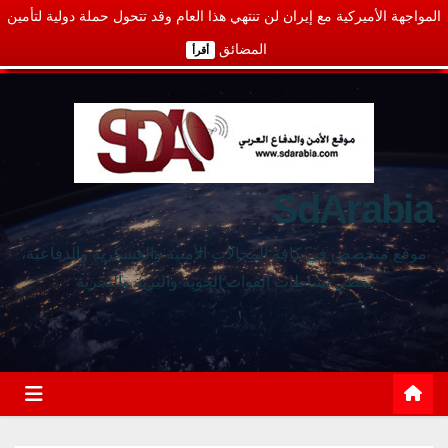
المواجهة الأميركية مع إيران لن تنتهي هذا العام وقد تتحول حملة دولية لتأمين
المضائق
أقرأ
SdArabia
موقع متخصص في كافة المجالات الأمنية والعسكرية والدفاعية،
يغطي نشاطات القوات الجوية والبرية والبحرية