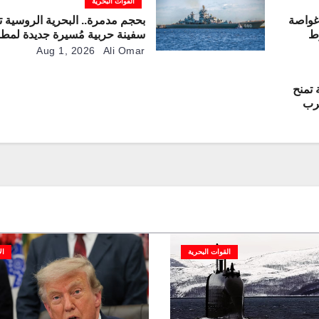
القوات البحرية
غواصة
بحجم مدمرة.. البحرية الروسية 
ط
سفينة حربية مُسيرة جديدة لمطا
الغواصات
Aug 1, 2026
Ali Omar
 تمنح
ترب
دثة من
القوات البحرية
ال