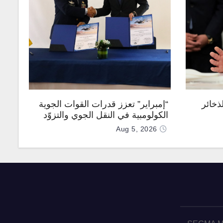
ذخائر
“إمبراير” تعزز قدرات القوات الجوية
الكولومبية في النقل الجوي والتزوّد
بالوقود جوًا من خلال تزويدها بطائرتي
Aug 5, 2026
“كيه سي-390 ميلينيوم”