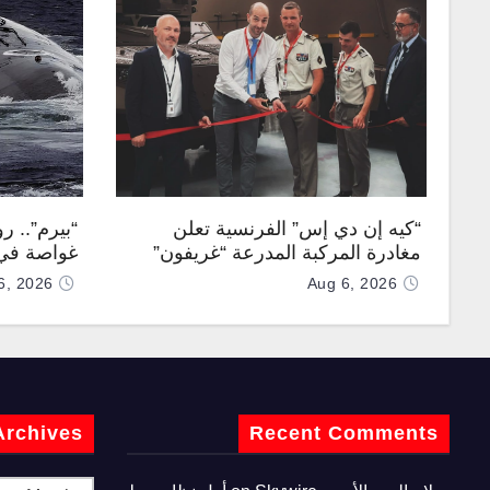
“كيه إن دي إس” الفرنسية تعلن
“بيرم”.. ر
مغادرة المركبة المدرعة “غريفون”
غواصة في 
رقم 1000 لخط الإنتاج
كروز فرط
6, 2026
Aug 6, 2026
Archives
Recent Comments