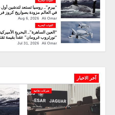
القوات البحرية
“بيرم”.. روسيا تستعد لتدشين أول 
في العالم مزودة بصواريخ كروز فر
صوتية
Aug 6, 2026
Ali Omar
القوات البحرية
“العين الساهرة”.. البحرية الأميركية
“نورثروب غرومان” عقداً بقيمة تق
من 1.2 مليار دولار لإنتاج نسخ مح
Jul 31, 2026
Ali Omar
طائرة المراقبة “E-2D”
آخر الاخبار
شركات دفاعية