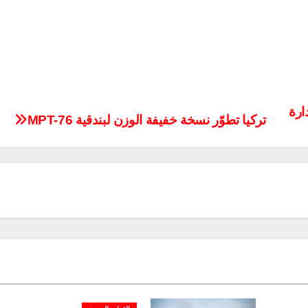
را في صفقة صواريخ إس 400 لإدارة
تركيا تطوّر نسخة خفيفة الوزن لبندقية MPT-76