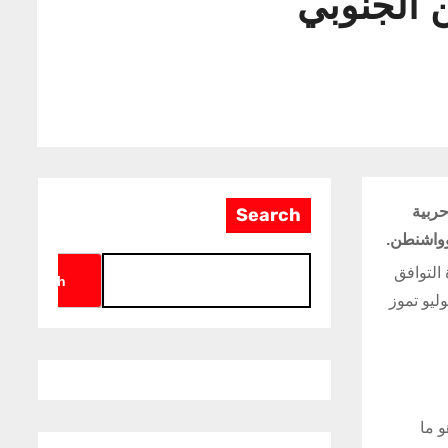
 الجنوبي
 سفينة حربية
Search
وواشنطن.
 التوافق
Search
ليو تموز
و ما