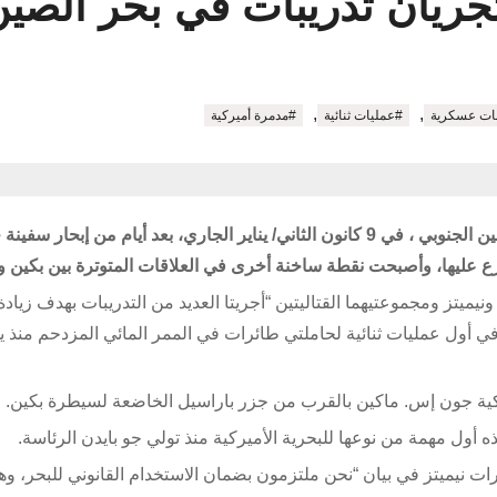
تجريان تدريبات في بحر الصين
,
,
بات عسكرية
#عمليات ثنائية
#مدمرة أميركية
أجرت حاملتا طائرات أميركيتان تدريبات مشتركة في بحر الصين الجنوبي ، في 9 كانون الثاني/ يناير الجاري، بعد أيام من إبحار
زع عليها، وأصبحت نقطة ساخنة أخرى في العلاقات المتوترة بين بكين 
يميتز ومجموعتيهما القتاليتين “أجريتا العديد من التدريبات بهدف زيادة
في أول عمليات ثنائية لحاملتي طائرات في الممر المائي المزدحم منذ يو
أميركية جون إس. ماكين بالقرب من جزر باراسيل الخاضعة لسيطرة بكين.
 أول مهمة من نوعها للبحرية الأميركية منذ تولي جو بايدن الرئاسة.
رات نيميتز في بيان “نحن ملتزمون بضمان الاستخدام القانوني للبحر، وه