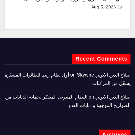
تزويدها بطائرتي “كيه سي-390 ميلينيوم”
Aug 5, 2026
Recent Comments
صلاح الدين الأيوبي
on
Skywire أول نظام ربط للطائرات المسيّرة
يشغّل من المركبات
صلاح الدين الأيوبي
on
النظام المغربي المبتكر لحماية الدبابات من
الصواريخ الموجهة و دبابات العدو
Archives