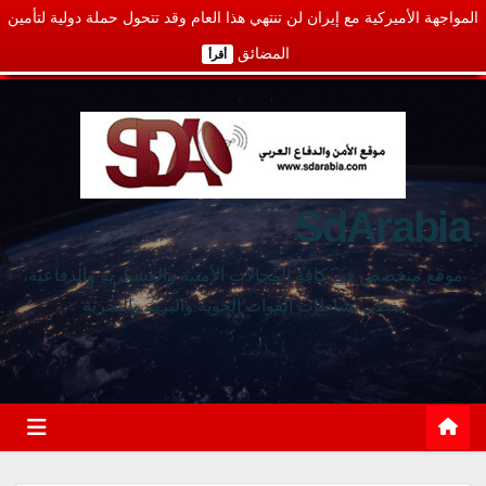
المواجهة الأميركية مع إيران لن تنتهي هذا العام وقد تتحول حملة دولية لتأمين
المضائق
أقرأ
SdArabia
موقع متخصص في كافة المجالات الأمنية والعسكرية والدفاعية،
يغطي نشاطات القوات الجوية والبرية والبحرية