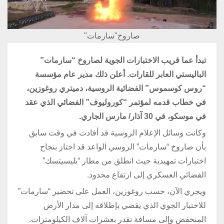
صاروخ"سارمات"
تبدأ عما قريب الاختبارات الجوية لصاروخ “سارمات”
الباليستي العابر للقارات. أعلن ذلك مدير عام مؤسسة
“روس كوسموس” الفضائية الروسية، دميتري روغوزين،
في خطاب قدمه لمؤتمر “كوروليوف” الفضائي الذي عقد
في موسكو، في 30 آذار/ مارس الجاري.
وكانت وسائل الإعلام الروسية قد أفادت في وقت سابق
بأن صاروخ “سارمات” الروسي الواعد قد اجتاز بنجاح
اختبارات تمهيدية حيث انطلق من مطار “بليسيتسك”
الفضائي العسكري إلى ارتفاع محدود.
ويجري الآن، حسب روغوزين، العمل على تحضير “سارمات”
للاختبار الجوي الذي يقضي بإطلاقه إلى مدار الأرض
المنخفض وإلى مسافة تقدر بعشرات آلاف الكيلومترات.