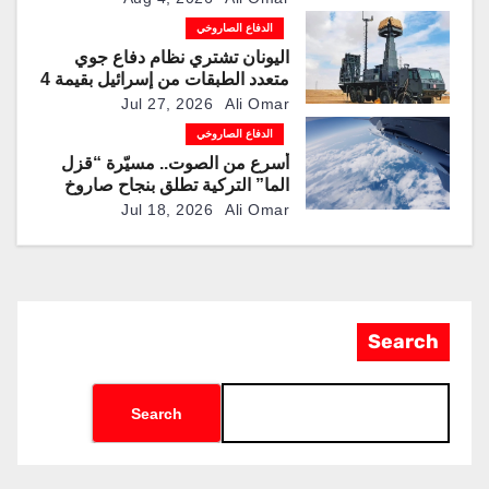
“باتريوت” و”ثاد” الاعتراضية
الدفاع الصاروخي
اليونان تشتري نظام دفاع جوي
متعدد الطبقات من إسرائيل بقيمة 4
مليارات دولار
Jul 27, 2026
Ali Omar
الدفاع الصاروخي
أسرع من الصوت.. مسيّرة “قزل
الما” التركية تطلق بنجاح صاروخ
“روكيتسان JET-230”
Jul 18, 2026
Ali Omar
Search
Search