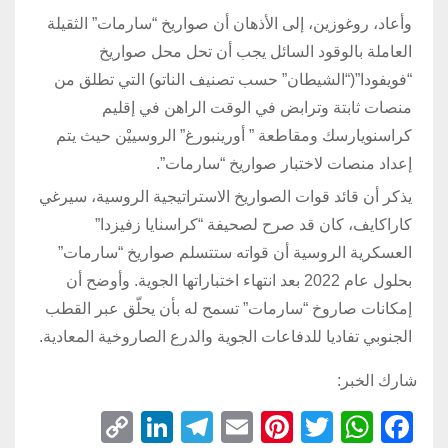
وأعاد، روغوزين، إلى الأذهان أن صواريخ “سارمات” الثقيلة
العاملة بالوقود السائل يجب أن تحل محل صواريخ
“فويفودا”(“الشيطان” حسب تصنيف الناتو) التي تطلق من
منصات ثابتة وترابض في الوقت الراهن في إقليم
كراسنويارسك ومقاطعة ” أورينبورغ” الروسييْن حيث يتم
إعداد منصات لاختبار صواريخ “سارمات”.
يذكر أن قائد قوات الصواريخ الاستراتيجية الروسية، سيرغي
كاراكايف، كان قد صرح لصحيفة “كراسنايا زفيزدا”
العسكرية الروسية أن قواته ستتسلم صواريخ “سارمات”
بحلول عام 2022 بعد انتهاء اختباراتها الجوية. وأوضح أن
إمكانات صاروخ “سارمات” تسمح له بأن يحلّق عبر القطب
الجنوبي تفاديا للدفاعات الجوية والدرع الصاروخية المعادية.
شارك الخبر:
C
Li
T
E
Pi
T
W
F