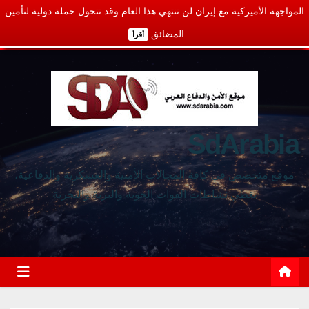
المواجهة الأميركية مع إيران لن تنتهي هذا العام وقد تتحول حملة دولية لتأمين
المضائق
أقرأ
SdArabia
موقع متخصص في كافة المجالات الأمنية والعسكرية والدفاعية،
يغطي نشاطات القوات الجوية والبرية والبحرية