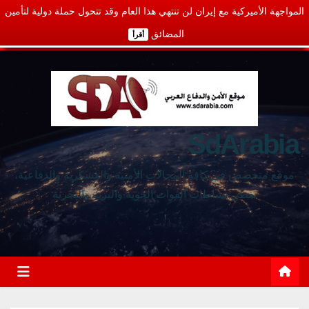
المواجهة الأميركية مع إيران لن تنتهي هذا العام وقد تتحول حملة دولية لتأمين
المضائق
أقرأ
SdArabia
موقع متخصص في كافة المجالات الأمنية والعسكرية والدفاعية،
يغطي نشاطات القوات الجوية والبرية والبحرية