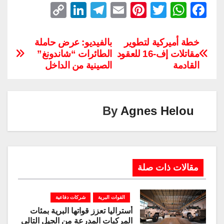
C
Li
T
E
Pi
T
W
F
o
n
el
m
nt
wi
h
a
p
k
e
ail
er
tt
at
c
خطة أميركية لتطوير
بالفيديو: عرض حاملة
مقاتلات إف-16 للعقود
الطائرات “شاندونغ”
y
e
gr
e
er
s
e
القادمة
الصينية من الداخل
Li
dI
a
st
A
b
n
n
m
p
o
k
p
o
By
Agnes Helou
k
مقالات ذات صلة
القوات البرية
شركات دفاعية
أستراليا تعزز قواتها البرية بمئات
المركبات المدرعة من الجيل التالي