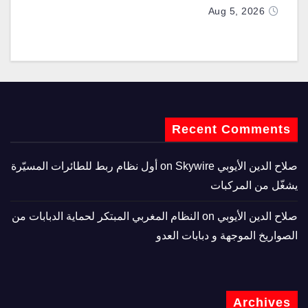
تزويدها بطائرتي “كيه سي-390 ميلينيوم”
Aug 5, 2026
Recent Comments
صلاح الدين الأيوبي
on
Skywire أول نظام ربط للطائرات المسيّرة
يشغّل من المركبات
صلاح الدين الأيوبي
on
النظام المغربي المبتكر لحماية الدبابات من
الصواريخ الموجهة و دبابات العدو
Archives