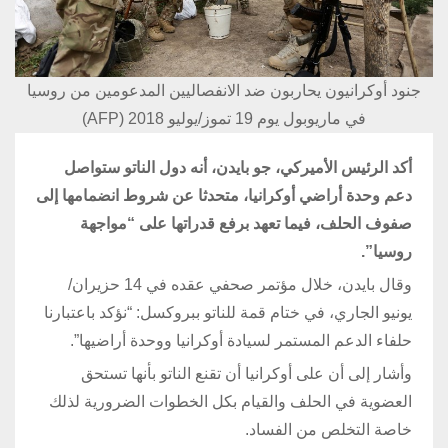
جنود أوكرانيون يحاربون ضد الانفصاليين المدعومين من روسيا
في ماريوبول يوم 19 تموز/يوليو ‏‏2018 (‏AFP‏)‏
أكد الرئيس الأميركي، جو بايدن، أنه دول الناتو ستواصل
دعم وحدة أراضي أوكرانيا، متحدثا عن شروط انضمامها إلى
صفوف الحلف، فيما تعهد برفع قدراتها على “مواجهة
روسيا”.
وقال بايدن، خلال مؤتمر صحفي عقده في 14 حزيران/
يونيو الجاري، في ختام قمة للناتو ببروكسل: “نؤكد باعتبارنا
حلفاء الدعم المستمر لسيادة أوكرانيا ووحدة أراضيها”.
وأشار إلى أن على أوكرانيا أن تقنع الناتو بأنها تستحق
العضوية في الحلف والقيام بكل الخطوات الضرورية لذلك
خاصة التخلص من الفساد.