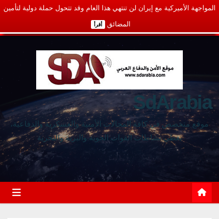
المواجهة الأميركية مع إيران لن تنتهي هذا العام وقد تتحول حملة دولية لتأمين
المضائق
أقرأ
SdArabia
موقع متخصص في كافة المجالات الأمنية والعسكرية والدفاعية،
يغطي نشاطات القوات الجوية والبرية والبحرية