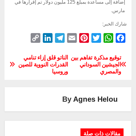
إضافة إلى مساعدة بمبلغ 125 مليون دولار تم إقرارها في
مارس.
شارك الخبر:
C
Li
T
E
Pi
T
W
F
o
n
el
m
nt
wi
h
a
p
k
e
ail
er
tt
at
c
توقيع مذكرة تفاهم بين
الناتو قلق إزاء تنامي
الجيشين السوداني
القدرات النووية للصين
y
e
gr
e
er
s
e
والمصري
وروسيا
Li
dI
a
st
A
b
n
n
m
p
o
k
p
o
By
Agnes Helou
k
مقالات ذات صلة