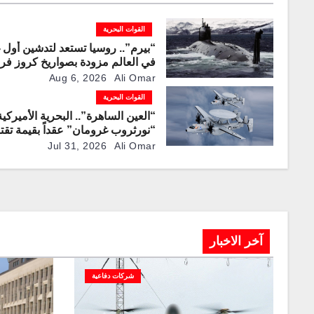
القوات البحرية
“بيرم”.. روسيا تستعد لتدشين أول 
في العالم مزودة بصواريخ كروز فر
صوتية
Aug 6, 2026
Ali Omar
القوات البحرية
“العين الساهرة”.. البحرية الأميركية
“نورثروب غرومان” عقداً بقيمة تق
من 1.2 مليار دولار لإنتاج نسخ مح
Jul 31, 2026
Ali Omar
طائرة المراقبة “E-2D”
آخر الاخبار
شركات دفاعية