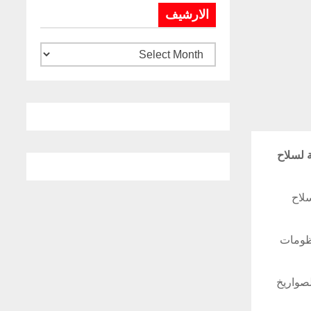
الارشيف
ى تطوير القدرات القتالية وأنظمة التسليح لمدمرات Type-45 التابعة لسلاح
ي الصاروخي في 6 مدمرات Type-45 تابعة لسلاح
 التحكم بها عبر منظومات
اع الجوي، فضلا عن 48 خلية لإطلاق الصواريخ