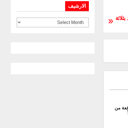
الارشيف
Minuteman-II المزود بثلاثة
دفعة من