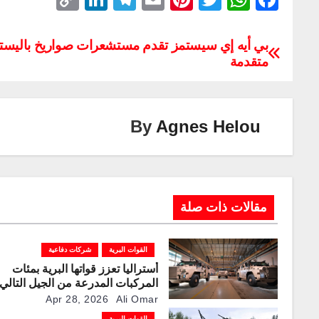
o
n
el
m
nt
wi
h
a
p
k
e
ail
er
tt
at
c
بي أيه إي سيستمز تقدم مستشعرات صواريخ باليستي
متقدمة
y
e
gr
e
er
s
e
Li
dI
a
st
A
b
n
n
m
p
o
By
Agnes Helou
k
p
o
k
مقالات ذات صلة
القوات البرية
شركات دفاعية
أستراليا تعزز قواتها البرية بمئات
المركبات المدرعة من الجيل التالي
“بوشماستر” من “تاليس”
Apr 28, 2026
Ali Omar
القوات البرية