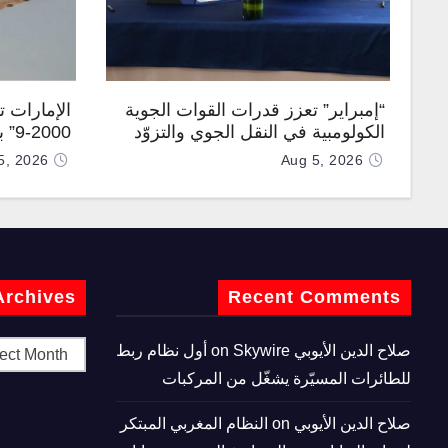
“إمبراير” تعزز قدرات القوات الجوية
الإمارات 
الكولومبية في النقل الجوي والتزوّد
0-9
بالوقود جوًا من خلال تزويدها بطائرتي
المطورة مح
5, 2026
Aug 5, 2026
“كيه سي-390 ميلينيوم”
Archives
Recent Comments
صلاح الدين الأيوبي
on
Skywire أول نظام ربط
للطائرات المسيّرة يشغّل من المركبات
صلاح الدين الأيوبي
on
النظام المغربي المبتكر