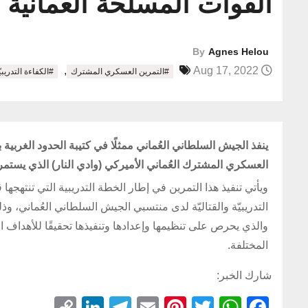
القوات المسلحة العمانية و
By
Agnes Helou
,
Aug 17, 2022
#التمرين العسكري المشترك
#الكفاءة التدريبيّ
العسكري المشترك العُماني الأميركي (وادي النار) الذي يستم
ويأتي تنفيذ هذا التمرين في إطار الخطة التدريبية التي تنتهجها
التدريبيّة والقتاليّة لدى منتسبي الجيش السلطاني العُماني، وذ
والذي يحرص على تنظيمها وإعدادها وتنفيذها تحقيقًا للأهداف ال
المختلفة.
شارك الخبر:
C
Li
T
E
Pi
T
W
F