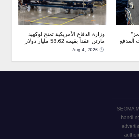
مز”
وزارة الدفاع الأمريكية تمنح لوكهيد
 المدفع
مارتن عقداً بقيمة 58.62 مليار دولار
جهة
لإنتاج صواريخ PAC-3 المطوّرة دعماً
Aug 4, 2026
لـ “ترسانة الحرية”
SEGMA ME 
handling
advertis
author