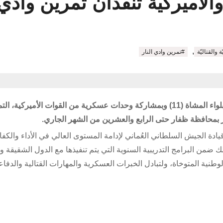
الأميركية تنفذان تمرين وادي 
,
ة والقتاليّة
#تمرين وادي النار
ينفذ الجيش السلطاني العُماني ممثلًا في كتيبة الحدود الغربية بلواء المشاة (11) وبمشاركة وحدات عسكرية من القوات الأميركية
ر بمحافظة ظفار حتى الرابع والعشرين من الشهر الجاري.
 قيادة الجيش السلطاني العُماني لإدامة المستوى العالي في الأداء والكفا
لك ضمن البرامج التدريبية السنوية التي يتم تنفيذها مع الدول الشقيقة و
وطنية المتوخاة، ولتبادل الخبرات العسكرية والمهارات القتالية والدفاع