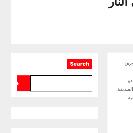
النار
، التمرين
Search
ءة
Search
الصديقة،
ية