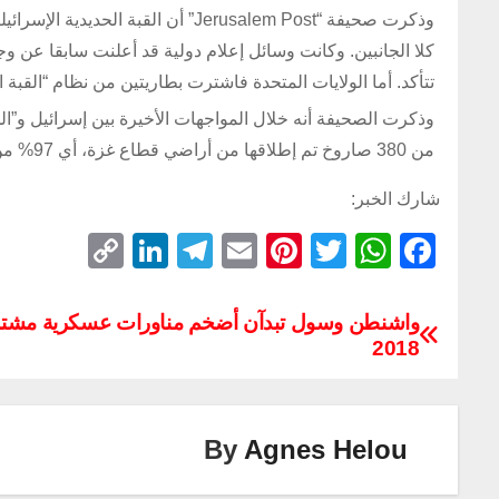
وذكرت صحيفة “Jerusalem Post” أن الق
كلا الجانبين. وكانت وسائل إعلام دولية قد أعلنت سابقا عن وج
تتأكد. أما الولايات المتحدة فاشترت بطاريتين من نظام “القبة الحد
وذكرت الصحيفة أنه خلال المواجهات الأخيرة بين إسرائيل و”ال
من 380 صاروخ تم إطلاقها من أراضي قطاع غزة، أي 97% من هذه الصواريخ.
شارك الخبر:
C
Li
T
E
Pi
T
W
F
o
n
el
m
nt
wi
h
a
p
k
e
ail
er
tt
at
c
واشنطن وسول تبدآن أضخم مناورات عسكرية مشتر
2018
y
e
gr
e
er
s
e
Li
dI
a
st
A
b
n
n
m
p
o
By
Agnes Helou
k
p
o