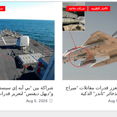
الأخبار الإقليمية
شركات دفاعية
شر
تعزز قدرات مقاتلات “ميراج
شراكة بين “بي أيه إي سيست
200” بذخائر “ثاندر” الذكية
و”ديهل ديفنس” لتعزيز قدرات
ليًا
البحري “Mk 45” بذخائر مو
Aug 5, 2026
Aug 
وصواريخ “IRIS-T”