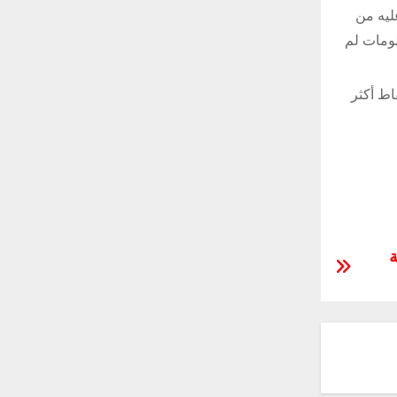
ة عليه من
لومات لم
اط أكثر
ة