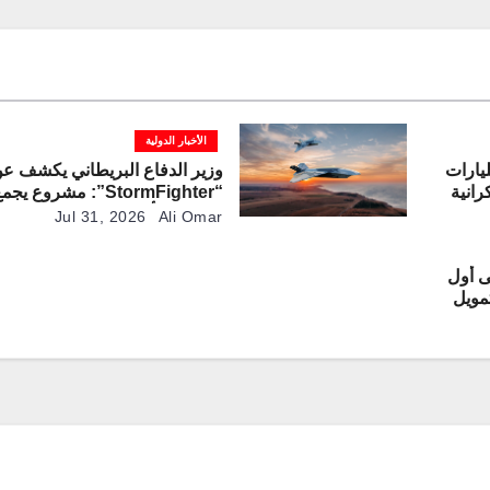
الأخبار الدولية
لأوروبية تخصص 3.47 مليارات
وزير الدفاع البريطاني يكشف ع
رانية
“StormFighter”: مشروع ي
منصات مأهولة وطائرات مقاتلة ذ
Jul 31, 2026
Ali Omar
القيادة
ى أول
من تمويل
اعية