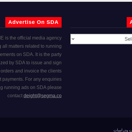
Advertise On SDA
is the official media agency
 all matters related to running
ements on SDA. It is the party
ized by SDA to issue and sign
orders and invoice the clients
t payments. For any enquiries
ng running ads on SDA please
contact
deight@segma.co
ت ودراسات