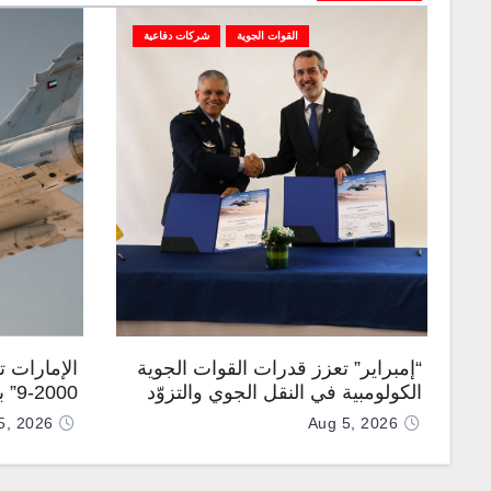
القوات الجوية
شركات دفاعية
“إمبراير” تعزز قدرات القوات الجوية
الإمارات 
الكولومبية في النقل الجوي والتزوّد
0-9
بالوقود جوًا من خلال تزويدها بطائرتي
المطورة مح
5, 2026
Aug 5, 2026
“كيه سي-390 ميلينيوم”