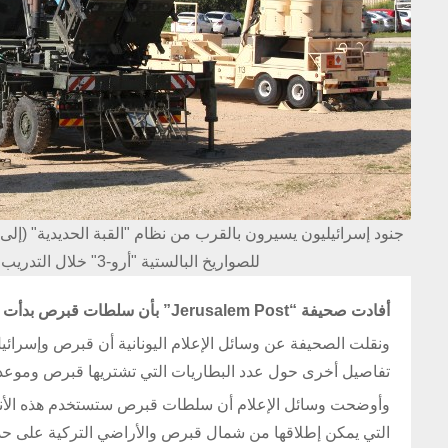
للصواريخ البالستية "أرو-3" خلال التدريب العسكري Juniter Cobra في 25 شباط/فبراير 2016 (AFP)
أفادت صحيفة “Jerusalem Post” بأن سلطات قبرص بدأت عملية شراء نظام “القبة الحديدية” الإسرائيلية للدفاع الجوي.
ونقلت الصحيفة عن وسائل الإعلام اليونانية أن قبرص وإسرائيل
تفاصيل أخرى حول عدد البطاريات التي تشتريها قبرص وموعد 
وأوضحت وسائل الإعلام أن سلطات قبرص ستستخدم هذه الأنظمة
التي يمكن إطلاقها من شمال قبرص والأراضي التركية على حد