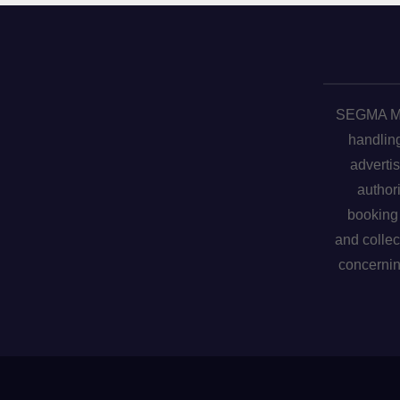
SEGMA ME 
handling
advertis
author
booking 
and collec
concerni