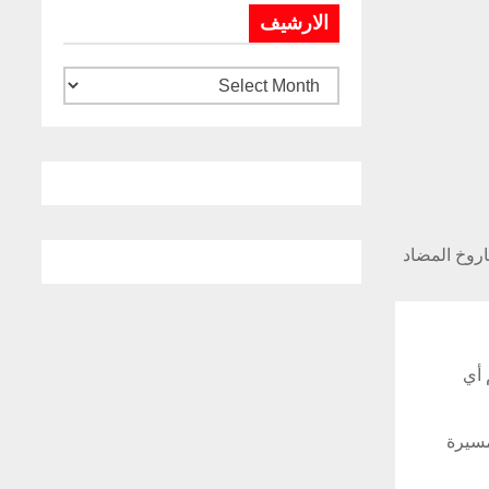
الارشيف
يخ أرض-جو MIM-104 Patriot (في الوسط) والصاروخ المضاد
 أي
مسيرة