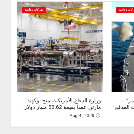
كات دفاعية
شركات دفاعية
مز”
وزارة الدفاع الأمريكية تمنح لوكهيد
 المدفع
مارتن عقداً بقيمة 58.62 مليار دولار
جهة
لإنتاج صواريخ PAC-3 المطوّرة دعماً
Aug 4, 2026
لـ “ترسانة الحرية”