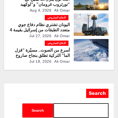
“نورثروب غرومان” و”لوكهيد
مارتن” لمضاعفة إنتاج صواريخ
Aug 4, 2026
Ali Omar
“باتريوت” و”ثاد” الاعتراضية
الدفاع الصاروخي
اليونان تشتري نظام دفاع جوي
متعدد الطبقات من إسرائيل بقيمة 4
مليارات دولار
Jul 27, 2026
Ali Omar
الدفاع الصاروخي
أسرع من الصوت.. مسيّرة “قزل
الما” التركية تطلق بنجاح صاروخ
“روكيتسان JET-230”
Jul 18, 2026
Ali Omar
Search
Search