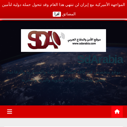
المواجهة الأميركية مع إيران لن تنتهي هذا العام وقد تتحول حملة دولية لتأمين
المضائق
أقرأ
SdArabia
موقع متخصص في كافة المجالات الأمنية والعسكرية والدفاعية،
يغطي نشاطات القوات الجوية والبرية والبحرية