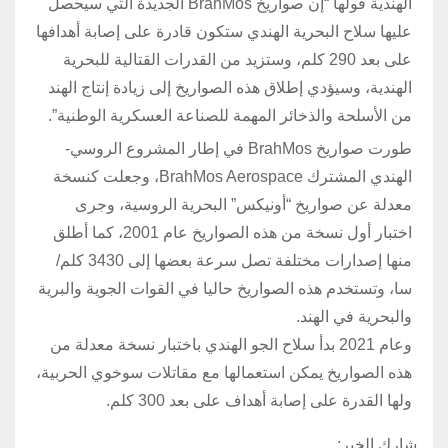
الهندية قولها “إن صواريخ BrahMos الجديدة التي سيحصل
عليها سلاح البحرية الهندي ستكون قادرة على إصابة أهدافها
على بعد 290 كلم، وستزيد من القدرات القتالية للبحرية
الهندية، وسيؤدي إطلاق هذه الصواريخ إلى زيادة إنتاج الهند
من الأسلحة والذخائر المهمة للصناعة العسكرية الوطنية”.
طورت صواريخ BrahMos في إطار المشروع الروسي-
الهندي المشترك BrahMos Aerospace، وجعلت كنسخة
معدلة عن صواريخ “أونيكس” البحرية الروسية، وجرى
اختبار أول نسخة من هذه الصواريخ عام 2001، كما أطلق
منها إصدارات مختلفة تصل سرعة بعضها إلى 3430 كلم/
سا، وتستخدم هذه الصواريخ حاليا في القوات الجوية والبرية
والبحرية في الهند.
وعام 2021 بدأ سلاح الجو الهندي باختبار نسخة معدلة من
هذه الصواريخ يمكن استعمالها مع مقاتلات سوخوي الحربية،
ولها القدرة على إصابة أهداف على بعد 300 كلم.
شارك الخبر: