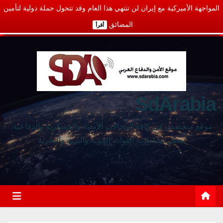
المواجهة الأميركية مع إيران لن تنتهي هذا العام وقد تتحول حملة دولية لتأمين
المضائق
أقرأ
SdArabia
موقع متخصص في كافة المجالات الأمنية والعسكرية والدفاعية،
يغطي نشاطات القوات الجوية والبرية والبحرية