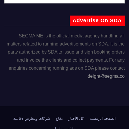
Advertise On SDA
SEGMA ME is the official media agency handling all
matters related to running advertisements on SDA. It is the
party authorized by SDA to issue and sign booking orders
and invoice the clients and collect payments. For any
enquiries concerning running ads on SDA please contact
deight@segma.co
الصفحة الرئيسية
كل الأخبار
دفاع
شركات ومعارض دفاعية
مقالات ودراسات