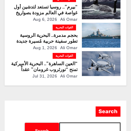
“بيرم”.. روسيا تستعد لتدشين أول
غواصة في العالم مزودة بصواريخ
كروز فرط صوتية
Aug 6, 2026
Ali Omar
القوات البحرية
بحجم مدمرة.. البحرية الروسية
تطور سفينة حربية مُسيرة جديدة
لمطاردة الغواصات
Aug 1, 2026
Ali Omar
القوات البحرية
“العين الساهرة”.. البحرية الأميركية
تمنح “نورثروب غرومان” عقداً
بقيمة تقترب من 1.2 مليار دولار
Jul 31, 2026
Ali Omar
لإنتاج نسخ محدثة من طائرة
المراقبة “E-2D”
Search
Search