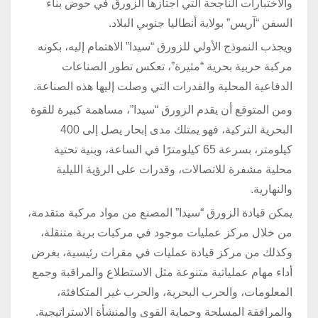
والاختبارات الناجحة التي اجتازها الزورق في حوض بناء
السفن “آريس” بولاية أنطاليا جنوبي البلاد.
ويجذب النموذج الأولي للزورق “سيدا” الاهتمام إليه، بكونه
مركبة حربية بحرية “مثيرة”، تعكس تطور الصناعات
الدفاعية المحلية والقدرات التي وصلت إليها هذه الصناعة.
ومن المتوقع أن يقدم الزورق “سيدا”، مساهمة كبيرة للقوة
البحرية التركية، فهو يمتلك مدى إبحار يصل إلى 400
كيلومتر، بسرعة 65 كيلومترًا في الساعة، وبنية تحتية
محلية مشفرة للاتصالات، وقدرات على الرؤية الليلية
والنهارية.
يمكن قيادة الزورق “سيدا” المصنع من مواد مركبة متقدمة،
من خلال مركز عمليات موجود في مركبات برية متنقلة،
وكذلك من مركز قيادة عمليات في مقرات رئيسية، بغرض
أداء مهام عملياتية متنوعة مثل الاستطلاع والمراقبة وجمع
المعلومات، والحرب البحرية، والحرب غير المتكافئة،
والمرافقة المسلحة وحماية القوى والمنشأة الاستراتيجية.