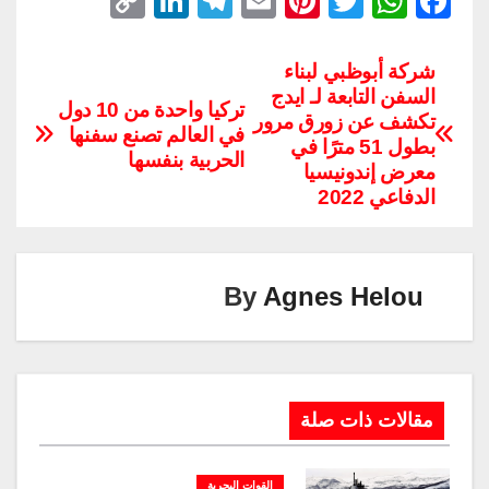
C
Li
T
E
Pi
T
W
F
o
n
el
m
nt
wi
h
a
p
k
e
ail
er
tt
at
c
شركة أبوظبي لبناء
السفن التابعة لـ ايدج
y
e
gr
e
er
s
e
تركيا واحدة من 10 دول
تكشف عن زورق مرور
Li
dI
a
st
A
b
في العالم تصنع سفنها
بطول 51 مترًا في
الحربية بنفسها
n
n
m
p
o
معرض إندونيسيا
الدفاعي 2022
k
p
o
k
By
Agnes Helou
مقالات ذات صلة
القوات البحرية