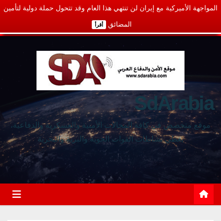
المواجهة الأميركية مع إيران لن تنتهي هذا العام وقد تتحول حملة دولية لتأمين
المضائق
أقرأ
SdArabia
موقع متخصص في كافة المجالات الأمنية والعسكرية والدفاعية،
يغطي نشاطات القوات الجوية والبرية والبحرية