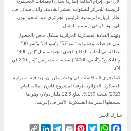
الآن حول إبرام اتفاقية إطارية بشأن الإمدادات العسكرية
الروسية للجزائر للسنوات العشر القادمة، والتي ستأتي في
إطار الزيارة الرسمية للرئيس الجزائري عبد المجيد تبون
إلى موسكو في ديسمبر المقبل.
وتهتم القيادة العسكرية الجزائرية بشكل خاص بالحصول
على غواصات وطائرات “سو-57″ و”سو-34″ و”سو-30”
إضافة إلى أنظمة الدفاع الجوي الجديدة، مثل “إس-400″
و”فايكينغ” و”أنتيي-4000″ (نسخة التصدير من “إس-300 في
4”).
كما تجري المناقشات في وقت يمكن أن تزيد فيه الميزانية
العسكرية الجزائرية (وفقا لمشروع قانون المالية لعام
2023) بنسبة 130%، لتبلغ 22.6 مليار دولار، وهو ما
سيجعلها الميزانية العسكرية الأكبر في إفريقيا.
شارك الخبر:
C
Li
T
E
Pi
T
W
F