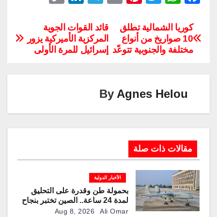
o
n
el
m
nt
wi
h
a
p
k
e
ail
er
tt
at
c
كوريا الشمالية تطلق
قائد القوات الجوية
10 صواريخ من أنواع
المركزية الأميركية يزور
y
e
gr
e
er
s
e
مختلفة والجنوبية تتوعّد
إسرائيل للمرة الأولى
Li
dI
a
st
A
b
n
n
m
p
o
k
p
o
By
Agnes Helou
k
مقالات ذات صلة
الأخبار الدولية
بحمولة طن وقدرة على التحليق
لمدة 24 ساعة.. الصين تختبر بنجاح
مسيّرة “TP200”
Aug 8, 2026
Ali Omar