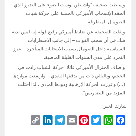
وسلطت صحيفة “واشنطن بوست الضوء على الضرر الذي
ألحقه الإنسحاب الأميركي بالحملة على حركة شباب
الصومال المتطرفة.
ونقلت الصحيفة عن ضابط أميركي رفيع قوله إنه ليس لديه
شك في أن سحب القوات – إلى جانب الاضطرابات
السياسية داخل الصومال بسبب الانتخابات المتأخرة – عزز
التمرد على مدى السنوات القليلة الماضية.
وأضاف الجنرال الأميركي قائلا “حركة الشباب زادت في
الحجم، وبالتالي ذات من تدفقها النقدي – وارتفعت مواردها
(…) وعززت الحركة الإرهابية ودودها المادي ، لذا احتلت
المزيد من التضاريس”.
شارك الخبر:
C
Li
T
E
Pi
T
W
F
o
n
el
m
nt
wi
h
a