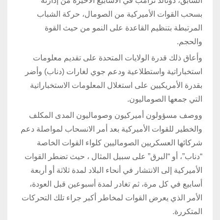
السابق، دونالد ترامب في الأسابيع الأخيرة من إدارته
بسحب القوات الأميركية من الصومال، حركة الشباب
المرتبطة بتنظيم القاعدة على النمو من حيث القوة
والحجم.
وأعاق ذلك قدرة الولايات المتحدة على تقديم معلومات
استخباراتية واستطلاعية ودعم جوي لغارات (دناب) وأضر
بقدرة الأمريكيين على استغلال المعلومات الاستخباراتية
التي جمعها الصوماليون.
ووصف مسؤولون أميركيون وصوماليون المدى المكلف
والخطير للقوات الأميركية بعد أمر الانسحاب لمواصلة دعم
شركائها العسكريين الصوماليين كلواء القوات الخاصة
“دناب”، أو “البرق” على سبيل المثال ، حيث تضطر القوات
الأميركية إلى الانتشار في أنحاء البلاد لمدة ثلاثة أو أربعة
أسابيع في كل مرة، ثم تغادر لمدة أسبوعين قبل العودة،
الأمر الذي يعرض القوات لمخاطر أكبر جراء تلك التحركات
المتكررة.