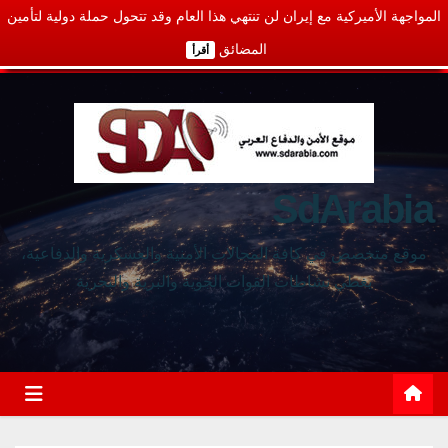
المواجهة الأميركية مع إيران لن تنتهي هذا العام وقد تتحول حملة دولية لتأمين
المضائق
أقرأ
SdArabia
موقع متخصص في كافة المجالات الأمنية والعسكرية والدفاعية،
يغطي نشاطات القوات الجوية والبرية والبحرية