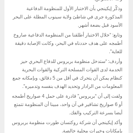
وذكّر إيكينجي بأن الاختبار الأول للمنظومة الدفاعية
المذكورة جرى في شاطئ ولاية سينوب المطلة على البحر
الأسود قبل بضعة أشهر.
وتابع: “خلال الاختبار أطلقنا من المنظومة الدفاعية صاروخ
أطمجه على هدف حددناه في البحر، وكانت الإصابة دقيقة
للغاية”.
وأردف: “ستدخل منظومة بربروس للدفاع البحري حيز
الخدمة لدى القوات المسلحة التركية والقوات البحرية
كنظام يمكن أن يتحرك في أقل من 5 دقائق، وبإمكانه جمع
المعلومات من الرادار وتحديد الهدف بنفسه وتدميره”.
ولفت إلى أن “بربروس” قادرة على حمل 4 صواريخ أطمجه
أو 6 صواريخ تشاقير في آن واحد، مبينا أن المنظومة تتمتع
أيضا بسرعة التركيب والفك.
وأكد إيكينجي أن شركة روكتسان طورت منظومة بربروس
بإمكانات وخبرات محلية خالصة.