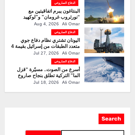
الدفاع الصاروخي
البنتاغون يبرم اتفاقيتين مع
“نورثروب غرومان” و”لوكهيد
مارتن” لمضاعفة إنتاج صواريخ
Aug 4, 2026
Ali Omar
“باتريوت” و”ثاد” الاعتراضية
الدفاع الصاروخي
اليونان تشتري نظام دفاع جوي
متعدد الطبقات من إسرائيل بقيمة 4
مليارات دولار
Jul 27, 2026
Ali Omar
الدفاع الصاروخي
أسرع من الصوت.. مسيّرة “قزل
الما” التركية تطلق بنجاح صاروخ
“روكيتسان JET-230”
Jul 18, 2026
Ali Omar
Search