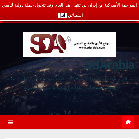
المواجهة الأميركية مع إيران لن تنتهي هذا العام وقد تتحول حملة دولية لتأمين
المضائق
أقرأ
SdArabia
موقع متخصص في كافة المجالات الأمنية والعسكرية والدفاعية،
يغطي نشاطات القوات الجوية والبرية والبحرية