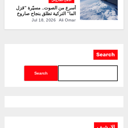
الدفاع الصاروخي
أسرع من الصوت.. مسيّرة “قزل
الما” التركية تطلق بنجاح صاروخ
“روكيتسان JET-230”
Jul 18, 2026
Ali Omar
Search
Search
الارشيف