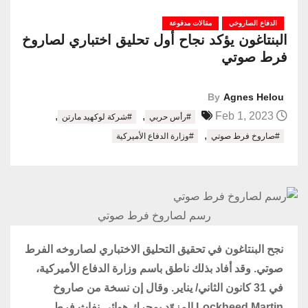
الدفاع الصاروخي
مقالات مدفوعة
البنتاغون يؤكد نجاح أول تحليق اختباري لصاروخ
فرط صوتي
By
Agnes Helou
,
,
Feb 1, 2023
#رأس حربي
#شركة لوكهيد مارتن
,
#صاروخ فرط صوتي
#وزارة الدفاع الأميركية
رسم لصاروخ فرط صوتي
نجح البنتاغون في تحقيق التحليق الاختباري لصاروخه الفرط
صوتي. وقد أفاد بذلك ناطق باسم وزارة الدفاع الأميركية،
في 31 كانون الثاني/ يناير. وقال إن نسخة من صاروخ
Lockheed Martin المزوّد بمحرك هوائي نفاث فرط