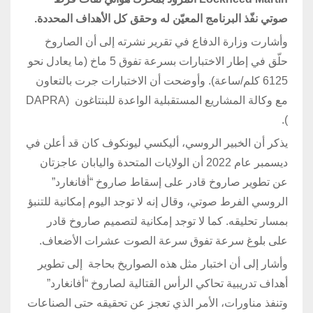
صوتي نفّذ البرنامج المعيّن له وحقق كل الأهداف المحددة.
وأشارت وزارة الدفاع في تقرير نشرته إلى أن الصاروخ
حلّق في إطار الاختبارات بسرعة تفوق 5 ماخ (ما يعادل نحو
6125 كلم/ساعة). وأوضحت أن الاختبارات جرت بالتعاون
مع وكالة المشاريع المستقبلية الواعدة للبنتاغون (DAPRA
).
يذكر أن الخبير الروسي، أليكسي ليونكوف كان قد أعلن في
ديسمبر عام 2022 أن الولايات المتحدة واليابان عاجزتان
عن تطوير صاروخ قادر على إسقاط صاروخ “أفانغارد”
الروسي الفرط صوتي، وقال إنه لا توجد اليوم إمكانية للتنبؤ
بمسار تحليقه. كما لا توجد إمكانية لتصميم صاروخ قادر
على بلوغ سرعة تفوق سرعة الصوت عشرات الأضعاف.
وأشار إلى أن اختبار مثل هذه الصواريخ بحاجة إلى تطوير
أهداف تدريبية تحاكي الرأس القتالية لصاروخ “أفانغارد”
وتنفذ مناورات، الأمر الذي تعجز عن تحقيقه حتى الصناعات