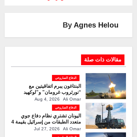
k
p
o
k
By
Agnes Helou
مقالات ذات صلة
الدفاع الصاروخي
البنتاغون يبرم اتفاقيتين مع
“نورثروب غرومان” و”لوكهيد
مارتن” لمضاعفة إنتاج صواريخ
Aug 4, 2026
Ali Omar
“باتريوت” و”ثاد” الاعتراضية
الدفاع الصاروخي
اليونان تشتري نظام دفاع جوي
متعدد الطبقات من إسرائيل بقيمة 4
مليارات دولار
Jul 27, 2026
Ali Omar