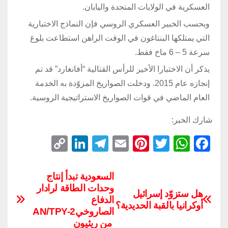
العسكرية في الولايات المتحدة واليابان.
وبحسب الخبير العسكري الروسي فإن النماذج الاختبارية
التي يمتلكها البنتاغون في الوقت الراهن استطاعت بلوغ
سرعة 5 – 6 ماخ فقط.
يذكر أن الاختبارا الأخير للرأس القتالية “أفانغارد” قد تم
إنجازه عام 2015. ودخلت الصواريخ المزوّدة به الخدمة
العام الماضي في قوات الصواريخ الاستراتيجية الروسية.
شارك الخبر:
C
Li
T
E
Pi
T
W
F
o
n
el
m
nt
wi
h
a
p
k
e
ail
er
tt
at
c
السعودية تبدأ إنتاج
وحدات الطاقة لرادار
y
e
gr
e
er
s
e
هل ستزوّد إسرائيل
الدفاع
Li
dI
a
st
A
b
أوكرانيا بالقبة الحديدية؟
الصاروخيAN/TPY-2
n
n
m
p
o
من ريثيون