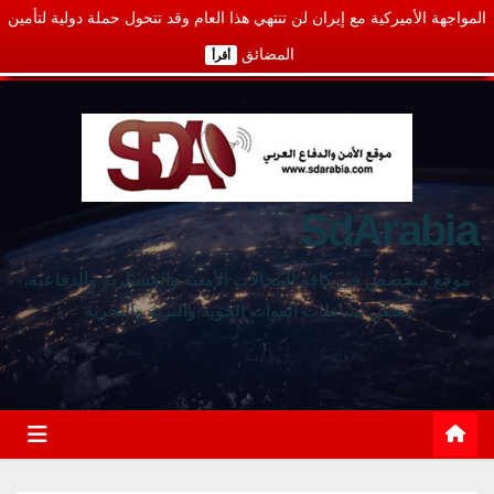
المواجهة الأميركية مع إيران لن تنتهي هذا العام وقد تتحول حملة دولية لتأمين
المضائق
أقرأ
SdArabia
موقع متخصص في كافة المجالات الأمنية والعسكرية والدفاعية،
يغطي نشاطات القوات الجوية والبرية والبحرية