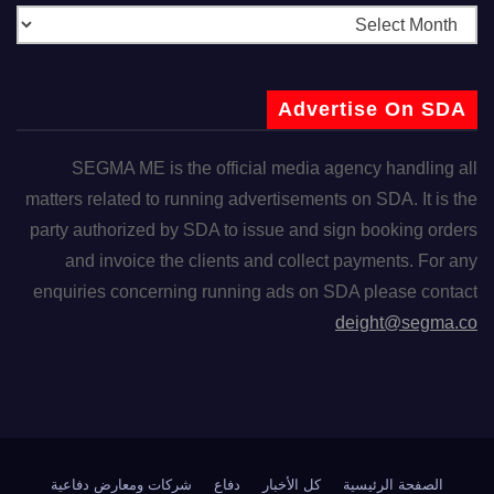
Advertise On SDA
SEGMA ME is the official media agency handling all
matters related to running advertisements on SDA. It is the
party authorized by SDA to issue and sign booking orders
and invoice the clients and collect payments. For any
enquiries concerning running ads on SDA please contact
deight@segma.co
الصفحة الرئيسية
كل الأخبار
دفاع
شركات ومعارض دفاعية