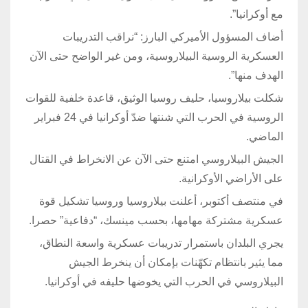
مع أوكرانيا”.
أضاف المسؤول الأميركي البارز: “نراقب التدريبات
العسكرية الروسية البيلاروسية، ومن غير الواضح حتى الآن
الهدف منها”.
شكلت بيلاروسيا، حليف روسيا الوثيق، قاعدة خلفية للقوات
الروسية في الحرب التي شنتها ضدّ أوكرانيا في 24 فبراير
الماضي.
الجيش البيلاروسي امتنع حتى الآن عن الانخراط في القتال
على الأراضي الأوكرانية.
في منتصف أكتوبر، أعلنت بيلاروسيا وروسيا تشكيل قوة
عسكرية مشتركة مهامها، بحسب مينسك، “دفاعية” حصرا.
يجري البلدان باستمرار تدريبات عسكرية واسعة النطاق،
مما يثير بانتظام تكهّنات بإمكان أن ينخرط الجيش
البيلاروسي في الحرب التي يخوضها حليفه في أوكرانيا.