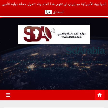
المواجهة الأميركية مع إيران لن تنتهي هذا العام وقد تتحول حملة دولية لتأمين
المضائق
أقرأ
SdArabia
موقع متخصص في كافة المجالات الأمنية والعسكرية والدفاعية،
يغطي نشاطات القوات الجوية والبرية والبحرية