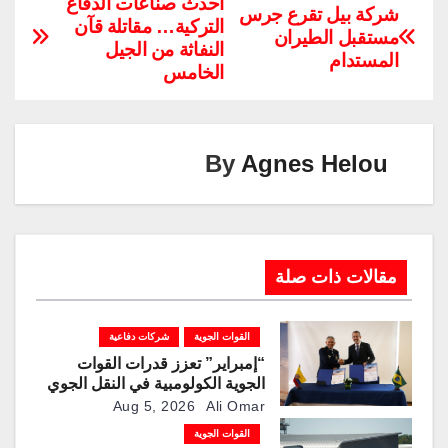
p
k
e
ail
er
tt
at
c
أحدث صناعات الدفاع
شركة بيل تقرع جرس
التركية… مقاتلة قآن
y
e
gr
e
er
s
e
مستقبل الطيران
النفاثة من الجيل
Li
dI
a
st
A
b
المستدام
الخامس
n
n
m
p
o
k
p
o
k
By
Agnes Helou
مقالات ذات صلة
القوات الجوية
شركات دفاعية
“إمبراير” تعزز قدرات القوات
الجوية الكولومبية في النقل الجوي
والتزوّد بالوقود جوًا من خلال
Aug 5, 2026
Ali Omar
تزويدها بطائرتي “كيه سي-390
القوات الجوية
ميلينيوم”