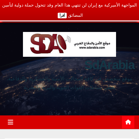
المواجهة الأميركية مع إيران لن تنتهي هذا العام وقد تتحول حملة دولية لتأمين
المضائق
أقرأ
SdArabia
موقع متخصص في كافة المجالات الأمنية والعسكرية والدفاعية،
يغطي نشاطات القوات الجوية والبرية والبحرية