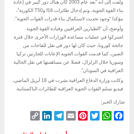
ولفت إلى أنه “بعد عام 2003 كان هناك دور كبير في إعادة
بناء القوة الجوية، وتم إدخال طائرات f16 وT50 الكورية”،
مؤكدا “وجود تحديث لاستكمال بناء قدرات القوات الجوية”.
وأوضح، أن “الطيارين العراقيين وقيادة القوة الجوية
اشتركوا في عمليات مساعدة الوزارات الأخرى خلال فترة
جائحة كورونا، حيث كان لها دور في نقل للقاحات من
الصين، كما قدمت القوات الجوية الإعانات للجارتين تركيا
وسوريا خلال الزلزال، فضلا عن مساهمتها في نقل الجالية
العراقية في السودان”.
وكانت وزارة الدفاع العراقية نشرت في 18 أبريل الماضي،
فيديو تسلم القوات الجوية العراقية للطائرات الباكستانية.
شارك الخبر:
C
Li
T
E
Pi
T
W
F
o
n
el
m
nt
wi
h
a