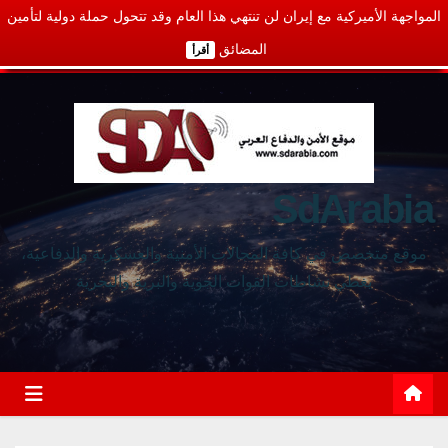
المواجهة الأميركية مع إيران لن تنتهي هذا العام وقد تتحول حملة دولية لتأمين
المضائق
أقرأ
SdArabia
موقع متخصص في كافة المجالات الأمنية والعسكرية والدفاعية،
يغطي نشاطات القوات الجوية والبرية والبحرية