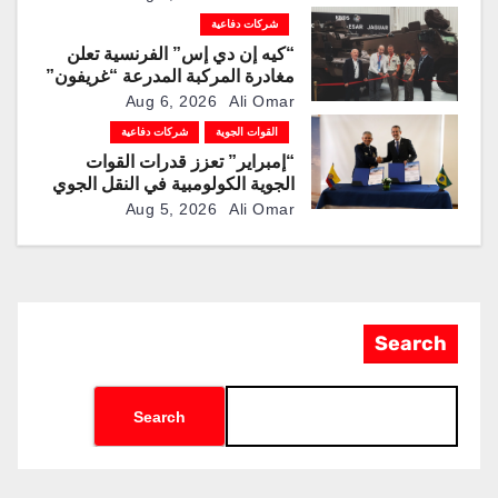
شركات دفاعية
“كيه إن دي إس” الفرنسية تعلن
مغادرة المركبة المدرعة “غريفون”
رقم 1000 لخط الإنتاج
Aug 6, 2026
Ali Omar
القوات الجوية
شركات دفاعية
“إمبراير” تعزز قدرات القوات
الجوية الكولومبية في النقل الجوي
والتزوّد بالوقود جوًا من خلال
Aug 5, 2026
Ali Omar
تزويدها بطائرتي “كيه سي-390
ميلينيوم”
Search
Search