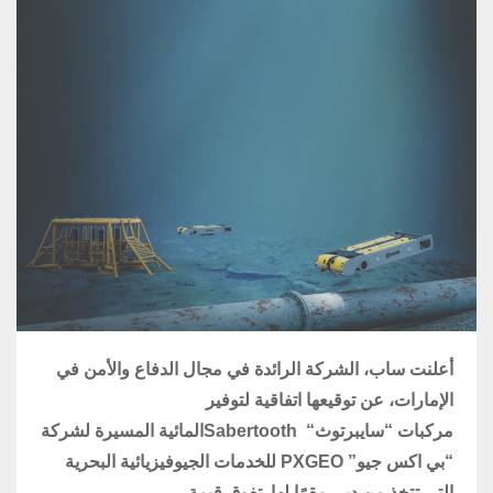
أعلنت ساب، الشركة الرائدة ﻓﻲ ﻣﺠﺎل الدفاع واﻷﻣ
ﻦ
في
الإمارات، عن توقيعها اتفاقية لتوفير
مركبات
“
سايبرتوث
“
Sabertooth
المائية المسيرة لشركة
“بي اكس جيو”
PXGEO
للخدمات الجيوفيزيائية البحرية
التي تتخذ من دبي مقرًا لها. تفوق قيمة