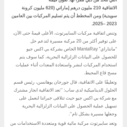
الاتفاقية
210
مليون
درهم إماراتي
(
620 مليون
كرونة
سويدية)
ومن المخطط أن يتم تسليم المركبات بين العامين
2025.
2
023 –
وتنص اتفاقية مركبات السايبرتوث، الأعلى قيمةً حتى الآن،
على توفير أكثر من 20 مركبة مسيرة لتدعم حل
“مانتاراي” MantaRay الخاص بشركة بي اكس جيو
للحصول على البيانات الزلزالية البحرية، كما سوف يتم
استخدام المركبات لنشر واستعادة المعدات أثناء عمليات
مسح قاع المحيط.
وتعليقًا على الاتفاقية، قال جورجان يوهانسن، رئيس قسم
الحلول الديناميكية لدى ساب: ’’تعد الاتفاقية انجاز مشترك
مع شركة بي اكس جيو حيث تتلاقى خبراتنا لنعمل على
تسهيل عملية الحصول على البيانات الزلزالية البحرية
وجعلها مسيرة بشكل تام‘‘.
وتعد سايبرتوث مركبة مائية قوية ومتعددة الاستخدامات من