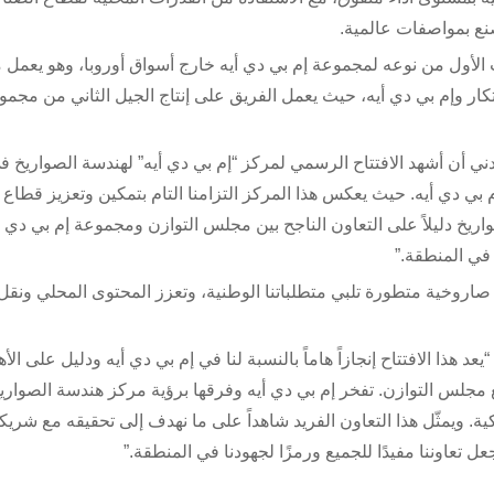
صنع بمواصفات عالمية.
ت الأول من نوعه لمجموعة إم بي دي أيه خارج أسواق أوروبا، وهو يعمل 
ار وإم بي دي أيه، حيث يعمل الفريق على إنتاج الجيل الثاني من مجمو
ي أن أشهد الافتتاح الرسمي لمركز “إم بي دي أيه” لهندسة الصواريخ ف
بي دي أيه. حيث يعكس هذا المركز التزامنا التام بتمكين وتعزيز قطاع
واريخ دليلاً على التعاون الناجح بين مجلس التوازن ومجموعة إم بي دي أ
 في المنطقة.”
روخية متطورة تلبي متطلباتنا الوطنية، وتعزز المحتوى المحلي ونقل
د هذا الافتتاح إنجازاً هاماً بالنسبة لنا في إم بي دي أيه ودليل على الأه
 مجلس التوازن. تفخر إم بي دي أيه وفرقها برؤية مركز هندسة الصواريخ
. ويمثّل هذا التعاون الفريد شاهداً على ما نهدف إلى تحقيقه مع شري
تعاوننا مفيدًا للجميع ورمزًا لجهودنا في المنطقة.”