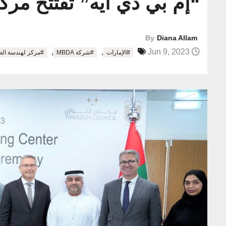
“إم بي دي أيه” تفتتح مرك
By
Diana Allam
,
,
Jun 9, 2023
#الإمارات
#شركة MBDA
#مركز لهندسة الص