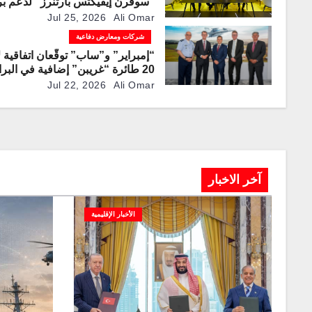
“سوفرن إيفيكتس بارتنرز” لدعم بر
القتال الجوي العالمي
Jul 25, 2026
Ali Omar
شركات ومعارض دفاعية
“إمبراير” و”ساب” توقّعان اتفاقية لإ
20 طائرة “غريبن” إضافية في البرازيل
Jul 22, 2026
Ali Omar
آخر الاخبار
الأخبار الإقليمية