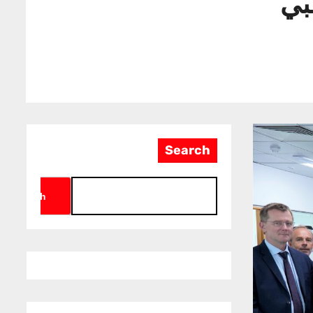
بي
Search
Search