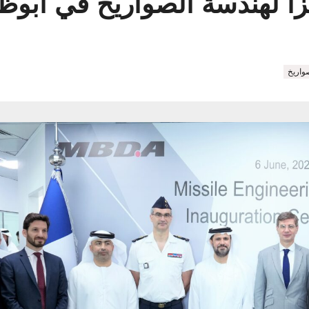
زاً لهندسة الصواريخ في أبوظ
واريخ