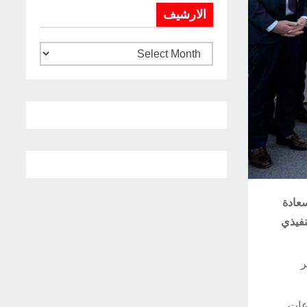
الارشيف
سعادة
نفيذي
ر
عات