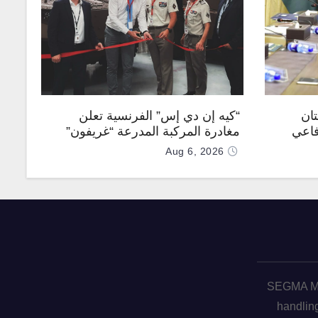
تان
“كيه إن دي إس” الفرنسية تعلن
فاعي
مغادرة المركبة المدرعة “غريفون”
رقم 1000 لخط الإنتاج
Aug 6, 2026
SEGMA ME 
handling