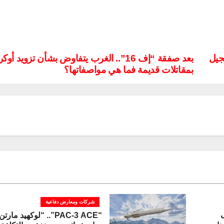
الجيل
بعد صفقة “إف 16”.. الغرب يتفاوض بشأن تزويد أوكر
بمقاتلات قديمة فما هي مواصفاتها؟
شركات ومعارض دفاعية
ف
“PAC-3 ACE”.. “لوكهيد ما