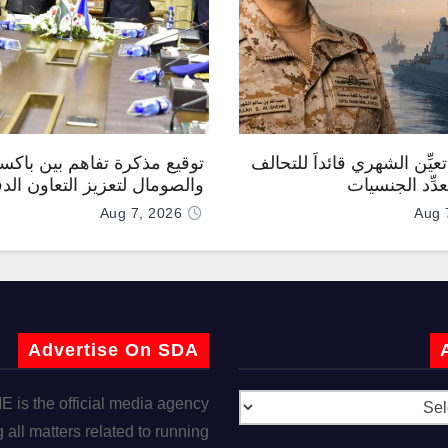
عيِّن الشهري قائداً للتحالف
توقيع مذكرة تفاهم بين باكس
دِّد الجنسيات
والصومال لتعزيز التعاون الد
Aug 7, 2026
Aug 
Advertise On SDA
is the official media agency
 all matters related to running