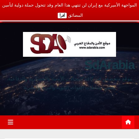
المواجهة الأميركية مع إيران لن تنتهي هذا العام وقد تتحول حملة دولية لتأمين
المضائق
أقرأ
SdArabia
موقع متخصص في كافة المجالات الأمنية والعسكرية والدفاعية،
يغطي نشاطات القوات الجوية والبرية والبحرية