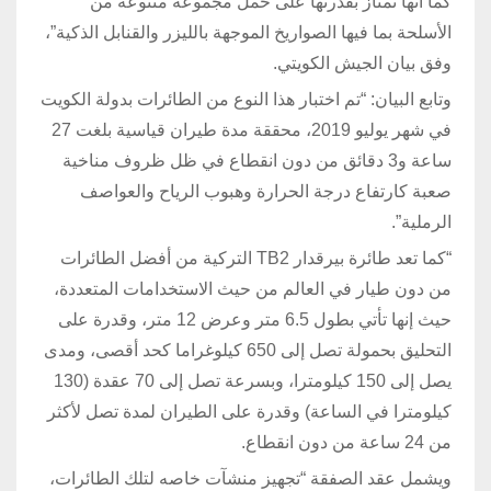
كما أنها تمتاز بقدرتها على حمل مجموعة متنوعة من
الأسلحة بما فيها الصواريخ الموجهة بالليزر والقنابل الذكية”،
وفق بيان الجيش الكويتي.
وتابع البيان: “تم اختبار هذا النوع من الطائرات بدولة الكويت
في شهر يوليو 2019، محققة مدة طيران قياسية بلغت 27
ساعة و3 دقائق من دون انقطاع في ظل ظروف مناخية
صعبة كارتفاع درجة الحرارة وهبوب الرياح والعواصف
الرملية”.
“كما تعد طائرة بيرقدار TB2 التركية من أفضل الطائرات
من دون طيار في العالم من حيث الاستخدامات المتعددة،
حيث إنها تأتي بطول 6.5 متر وعرض 12 متر، وقدرة على
التحليق بحمولة تصل إلى 650 كيلوغراما كحد أقصى، ومدى
يصل إلى 150 كيلومترا، وبسرعة تصل إلى 70 عقدة (130
كيلومترا في الساعة) وقدرة على الطيران لمدة تصل لأكثر
من 24 ساعة من دون انقطاع.
ويشمل عقد الصفقة “تجهيز منشآت خاصه لتلك الطائرات،