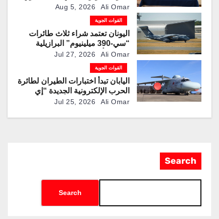
والتزوّد بالوقود جوًا من خلال
Aug 5, 2026
Ali Omar
تزويدها بطائرتي “كيه سي-390
القوات الجوية
ميلينيوم”
اليونان تعتمد شراء ثلاث طائرات
“سي-390 ميلينيوم” البرازيلية
لتحديث أسطول النقل العسكري
Jul 27, 2026
Ali Omar
القوات الجوية
اليابان تبدأ اختبارات الطيران لطائرة
الحرب الإلكترونية الجديدة “إي
سي-2”
Jul 25, 2026
Ali Omar
Search
Search