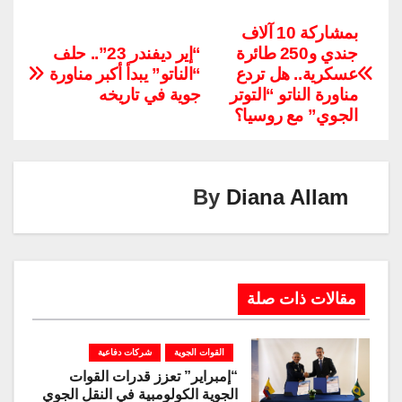
o
n
el
m
nt
wi
h
a
p
k
e
ail
er
tt
at
c
بمشاركة 10 آلاف
جندي و250 طائرة
“إير ديفندر 23”.. حلف
y
e
gr
e
er
s
e
عسكرية.. هل تردع
“الناتو” يبدأ أكبر مناورة
Li
dI
a
st
A
b
مناورة الناتو “التوتر
جوية في تاريخه
n
n
m
p
o
الجوي” مع روسيا؟
k
p
o
k
By
Diana Allam
مقالات ذات صلة
القوات الجوية
شركات دفاعية
“إمبراير” تعزز قدرات القوات
الجوية الكولومبية في النقل الجوي