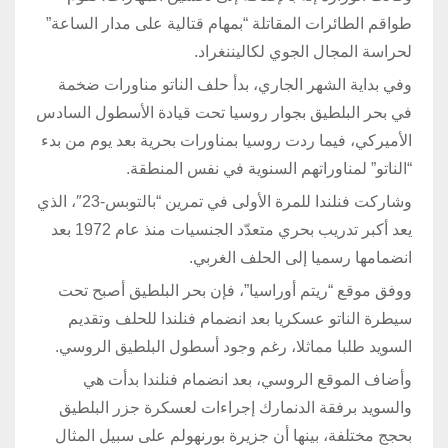
طواقم الطائرات المقاتلة “بمهام قتالية على مدار الساعة”
لحراسة المجال الجوي لكاليننغراد.
وفي بداية الشهر الجاري، بدأ حلف الناتو مناورات ضخمة
في بحر البلطيق بجوار روسيا تحت قيادة الأسطول السادس
الأميركي، فيما ردت روسيا بمناورات بحرية بعد يوم من بدء
“الناتو” لمناوراتهم السنوية في نفس المنطقة.
وشاركت فنلندا للمرة الأولى في تمرين “بالتوبس-23″، الذي
يعد أكبر تدريب بحري متعدّد الجنسيات منذ عام 1972 بعد
انضمامها رسميا إلى الحلف الغربي.
ووفق موقع “ريتم أوراسيا”، فإن بحر البلطيق أصبح تحت
سيطرة الناتو عسكريا بعد انضمام فنلندا للحلف وتقديم
السويد طلبا مماثلا، رغم وجود أسطول البلطيق الروسي.
وأضاف الموقع الروسي، بعد انضمام فنلندا بدأت هي
والسويد برفقة الدنمارك إجراءات لعسكرة جزر البلطيق
بحجج مختلفة، بينها أن جزيرة بورنهولم على سبيل المثال