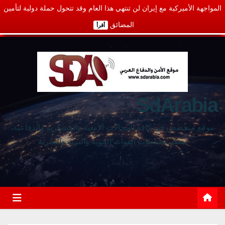
المواجهة الأميركية مع إيران لن تنتهي هذا العام وقد تتحول حملة دولية لتأمين
المضائق
أقرأ
SdArabia
موقع متخصص في كافة المجالات الأمنية والعسكرية والدفاعية،
يغطي نشاطات القوات الجوية والبرية والبحرية