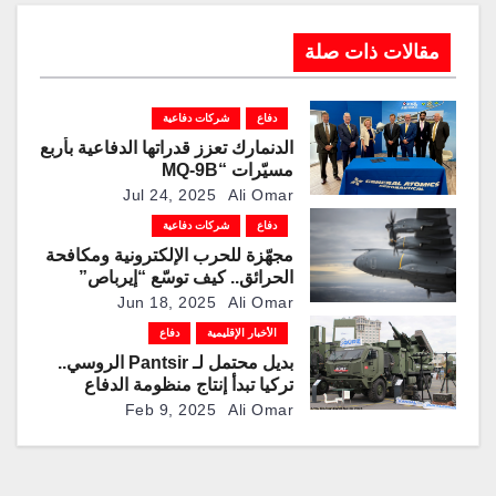
مقالات ذات صلة
دفاع
شركات دفاعية
الدنمارك تعزز قدراتها الدفاعية بأربع
مسيّرات “MQ-9B
SkyGuardian” من “جنرال
Jul 24, 2025
Ali Omar
أتوميكس”
دفاع
شركات دفاعية
مجهّزة للحرب الإلكترونية ومكافحة
الحرائق.. كيف توسّع “إيرباص”
قدرات طائرتها “A400M” على
Jun 18, 2025
Ali Omar
المدى الطويل؟
الأخبار الإقليمية
دفاع
بديل محتمل لـ Pantsir الروسي..
تركيا تبدأ إنتاج منظومة الدفاع
الجوي Gürz
Feb 9, 2025
Ali Omar