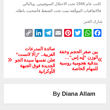
كانت عام 1946 تحت الاحتلال السوفييتي، وبالتالي
فالاتفاقيات الموقّعة تمت تحت الضغط فأصحبت باطلة.
شارك الخبر:
C
Li
T
E
Pi
T
W
F
o
n
el
m
nt
wi
h
a
p
k
e
ail
er
tt
at
c
صائدة المدرعات
بين صغر الحجم وخفة
الغربية.. “زالا لانست”
y
e
gr
e
er
s
e
الوزن “إيه إس”…
تعلن نفسها سيدة الجو
Li
dI
a
st
A
b
بندقية هجومية روسية
الجديدة فوق الجبهة
للمهام الخاصة
n
n
m
p
o
الأوكرانية
k
p
o
k
By
Diana Allam