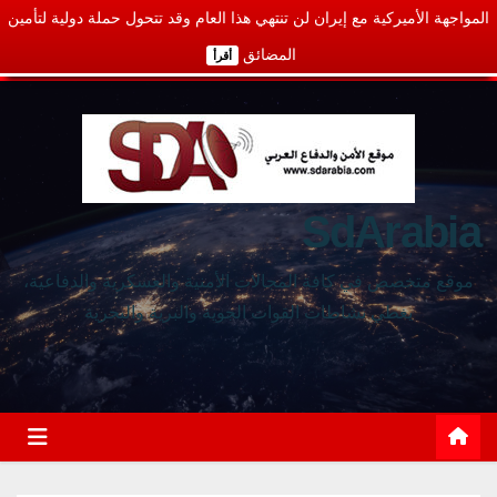
المواجهة الأميركية مع إيران لن تنتهي هذا العام وقد تتحول حملة دولية لتأمين
المضائق
أقرأ
SdArabia
موقع متخصص في كافة المجالات الأمنية والعسكرية والدفاعية،
يغطي نشاطات القوات الجوية والبرية والبحرية