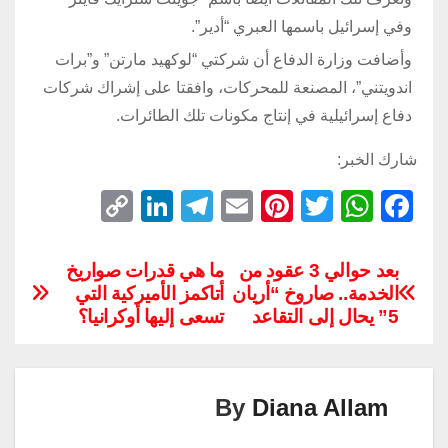
وفي إسرائيل باسمها العبري “أدير”.
وأضافت وزارة الدفاع أن شركتي “لوكهيد مارتن” و”برات
اندويتني”، المصنعة للمحركات، وافقتا على إشراك شركات
دفاع إسرائيلية في إنتاج مكونات تلك الطائرات.
شارك الخبر:
C
Li
T
E
Pi
T
W
F
o
n
el
m
nt
wi
h
a
p
k
e
ail
er
tt
at
c
بعد حوالي 3 عقود من
ما هي قدرات صواريخ
الخدمة.. صاروخ “أريان
أتاكمز الأميركية التي
y
e
gr
e
er
s
e
5” يحال إلى التقاعد
تسعى إليها أوكرانيا؟
Li
dI
a
st
A
b
n
n
m
p
o
k
p
o
By
Diana Allam
k