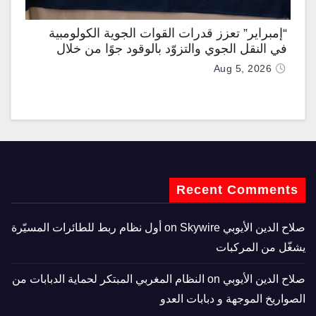
“إمبراير” تعزز قدرات القوات الجوية الكولومبية
في النقل الجوي والتزوّد بالوقود جوًا من خلال
تزويدها بطائرتي “كيه سي-390 ميلينيوم”
Aug 5, 2026
Recent Comments
صلاح الدين الأيوبي
on
Skywire أول نظام ربط للطائرات المسيّرة
يشغّل من المركبات
صلاح الدين الأيوبي
on
النظام المغربي المبتكر لحماية الدبابات من
الصواريخ الموجهة و دبابات العدو