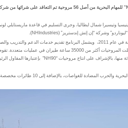
تسلمت البحرية الإيطالية آخر طائرة مروحية من طراز “NH90” للمهام البحرية من أصل 56 مروحية تم التعاقد عل
نيسيا وتيسيرا شمال ايطاليا، وجرى التسليم في قاعدة ماريستايلي لون
وشركة “إن إتش إندستريز” (NHIndustries).
بدأت عمليات تسليم أسطول طائرات “NH90” للبحرية الإيطالية في عام 2011، ويشمل البرنامج تقديم خدمات الدعم والتدريب و
للأطقم من الطيارين ومسؤولي الصيانة. ومنذ ذلك الحين، سجلت المروحيات أكثر من 35000 ساعة طيران في عمليات
“إن إتش إندستريز”، التي استوحذت “ليوناردو” على 32 في المائة منها، بالإشراف على انتاج مروحيات “90
يضم الأسطول 46 طائرة من طراز “NH90” مجهزة للعمليات البحرية والحرب المضادة للغواصات، بالإ