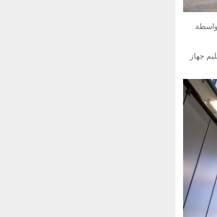
بواسطة
وحيات في شركة “ليوناردو”: “يمثل الانتهاء من عمليات تسليم مروحيات “NH90″ وتسليم جهاز