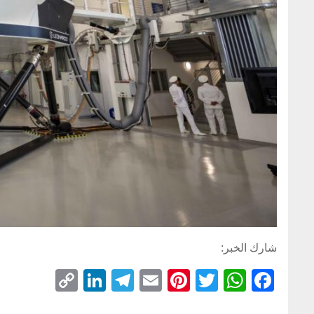
شارك الخبر:
C
Li
T
E
Pi
T
W
F
o
n
el
m
nt
wi
h
a