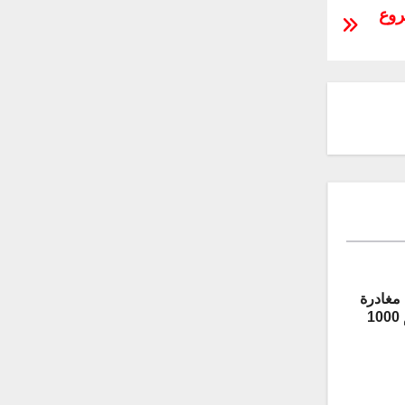
مشروع
مغادرة
المركبة المدرعة “غريفون” رقم 1000