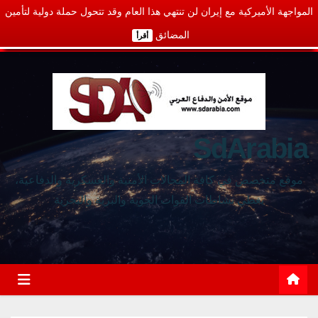
المواجهة الأميركية مع إيران لن تنتهي هذا العام وقد تتحول حملة دولية لتأمين
المضائق
أقرأ
SdArabia
موقع متخصص في كافة المجالات الأمنية والعسكرية والدفاعية،
يغطي نشاطات القوات الجوية والبرية والبحرية