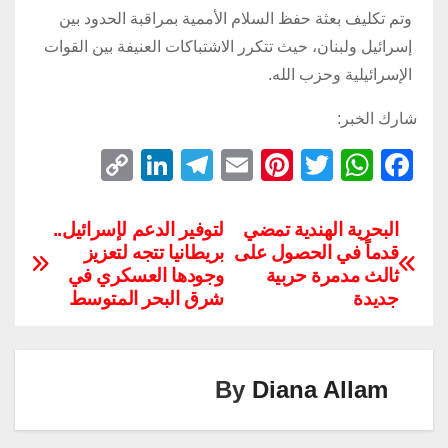
وتم تكليف بعثة حفظ السلام الأممية بمراقبة الحدود بين
إسرائيل ولبنان، حيث تتكرر الاشتباكات العنيفة بين القوات
الإسرائيلية وحزب الله.
شارك الخبر:
C
Li
T
E
Pi
T
W
F
o
n
el
m
nt
wi
h
a
p
k
e
ail
er
tt
at
c
البحرية الهندية تمضي
لتوفير الدعم لإسرائيل..
قدماً في الحصول على
بريطانيا تتجه لتعزيز
y
e
gr
e
er
s
e
ثالث مدمرة حربية
وجودها العسكري في
Li
dI
a
st
A
b
جديدة
شرق البحر المتوسط
n
n
m
p
o
k
p
o
k
By
Diana Allam