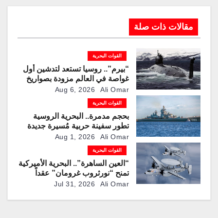
مقالات ذات صلة
القوات البحرية
“بيرم”.. روسيا تستعد لتدشين أول
غواصة في العالم مزودة بصواريخ
كروز فرط صوتية
Aug 6, 2026
Ali Omar
القوات البحرية
بحجم مدمرة.. البحرية الروسية
تطور سفينة حربية مُسيرة جديدة
لمطاردة الغواصات
Aug 1, 2026
Ali Omar
القوات البحرية
“العين الساهرة”.. البحرية الأميركية
تمنح “نورثروب غرومان” عقداً
بقيمة تقترب من 1.2 مليار دولار
Jul 31, 2026
Ali Omar
لإنتاج نسخ محدثة من طائرة
المراقبة “E-2D”